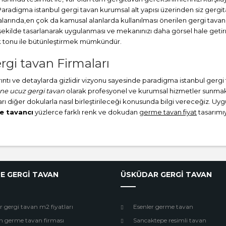
Paradigma istanbul
gergi tavan
kurumsal alt yapısı üzerinden siz gergi
larında,en çok da kamusal alanlarda kullanılması önerilen gergi tavan
şekilde tasarlanarak uygulanması ve mekanınızı daha görsel hale get
nk tonu ile bütünleştirmek mümkündür.
gi tavan Firmaları
ayrıntı ve detaylarda gizlidir vizyonu sayesinde paradigma istanbul gerg
e ucuz gergi tavan
olarak profesyonel ve kurumsal hizmetler sunmakta
rı diğer dokularla nasıl birleştirileceği konusunda bilgi vereceğiz. Uygu
e tavancı
yüzlerce farklı renk ve dokudan
germe tavan fiyat
tasarımıy
E GERGİ TAVAN
ÜSKÜDAR GERGİ TAVAN
r gergi tavan m2 fiyatları
Esenler germe tavan
n germe tavan firması
Sancaktepe resimli tavan