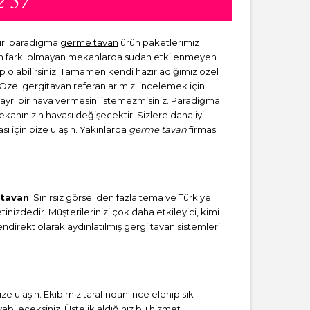
2 37
ır. paradigma
germe tavan
ürün paketlerimiz
dan farkı olmayan mekanlarda sudan etkilenmeyen
ip olabilirsiniz. Tamamen kendi hazırladığımız özel
. Özel gergitavan referanlarımızı incelemek için
a ayrı bir hava vermesini istemezmisiniz. Paradiğma
mekanınızın havası değişecektir. Sizlere daha iyi
sı için bize ulaşın. Yakınlarda
germe tavan
firması
 tavan
. Sınırsız görsel den fazla tema ve Türkiye
inizdedir. Müşterilerinizi çok daha etkileyici, kimi
direkt olarak aydınlatılmış gergi tavan sistemleri
laşın. Ekibimiz tarafından ince elenip sık
ileceksiniz. Üstelik aldığınız bu hizmet