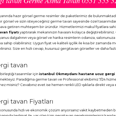
gi tavan Germe Asma Tavan 0531 353 3
yanında hazır görsel germe resimler de paketlerimiz de bulunmaktad
ır görsel ve sizin isteyeceğiniz germe tavan sayesinde özel tasarım
r hava getiren muhteşem bir üründür. Hizmetlerimizi makul fiyatlara sah
avan fiyatı
yaptırarak mekanınızın havasını kolayca değiştirebilirsiniz
kyanus dalgalrının veya görsel ve harika resimlerin odanıza, salonunuz
sahip olabilirsiniz. Uygun fiyat ve kaliteli işçilik ile kısa bir zamanda 
rsiniz. Size en hızlı cevap, kusursuz gergitavan görseller ve daha fazla
rgi tavan
irleştiği tasarımlar için
istanbul Okmeydanı hastane ucuz gergi
ermekteyiz. Paradiğma
germe tavan
ve Professional ekibimiz 7/24 hizmet
misiniz? Cevabınız evet ise hemen renkli LED ışıklarla direkt veya en
i tavan Fiyatları
usunda hızlı ve ekonomik çözüm arıyorsanız vakit kaybetmeden bize u
a teslimat ile, var olan tüm gergitavan gereksinimlerinizi karşılayab