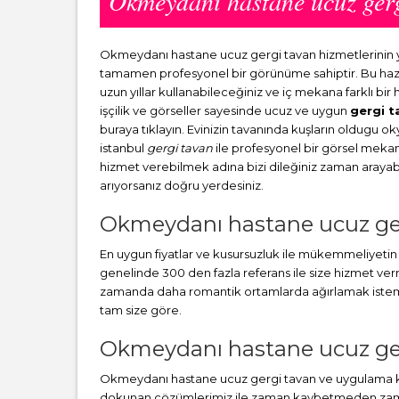
Okmeydanı hastane ucuz ger
Okmeydanı hastane ucuz gergi tavan hizmetlerinin 
tamamen profesyonel bir görünüme sahiptir. Bu haz
uzun yıllar kullanabileceğiniz ve iç mekana farklı bi
işçilik ve görseller sayesinde ucuz ve uygun
gergi t
buraya tıklayın. Evinizin tavanında kuşların oldugu o
istanbul
gergi tavan
ile profesyonel bir görsel mekana 
hizmet verebilmek adına bizi dileğiniz zaman arayabili
arıyorsanız doğru yerdesiniz.
Okmeydanı hastane ucuz ge
En uygun fiyatlar ve kusursuzluk ile mükemmeliyetin b
genelinde 300 den fazla referans ile size hizmet v
zamanda daha romantik ortamlarda ağırlamak istemez 
tam size göre.
Okmeydanı hastane ucuz gerg
Okmeydanı hastane ucuz gergi tavan ve uygulama kon
dokunan çözümlerimiz ile zaman kaybetmeden zamanınd