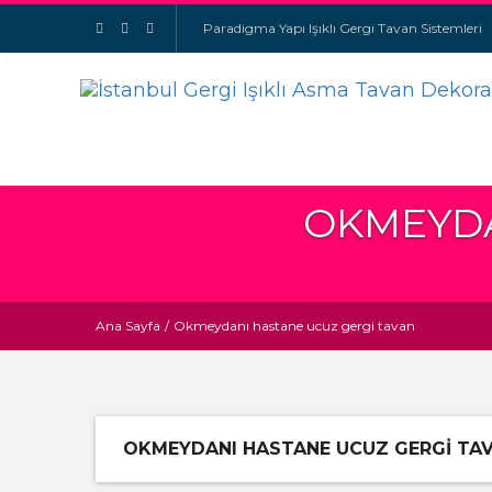
Paradigma Yapı Işıklı Gergi Tavan Sistemleri
OKMEYDA
Ana Sayfa
/
Okmeydanı hastane ucuz gergi tavan
OKMEYDANI HASTANE UCUZ GERGI TA