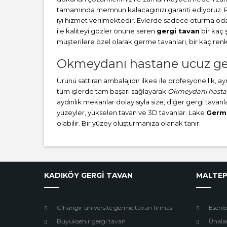
tamamında memnun kalacagınızı garanti ediyoruz. 
iyi hizmet verilmektedir. Evlerde sadece oturma oda
ile kaliteyi gözler önüne seren
gergi tavan
bir kaç 
müşterilere özel olarak germe tavanları, bir kaç re
Okmeydanı hastane ucuz ger
Ürünü sattıran ambalajıdır ilkesi ile profesyonellik, 
tüm işlerde tam başarı sağlayarak
Okmeydanı hastan
aydınlık mekanlar dolayısıyla size, diğer gergi tavanla
yüzeyler, yükselen tavan ve 3D tavanlar. Lake
Germ
olabilir. Bir yüzey oluşturmanıza olanak tanır.
KADIKÖY GERGİ TAVAN
MALTEP
Cıhangır unıversite germe tavan firması
Esenle
Buyuksehır gergi tavan
Ünala