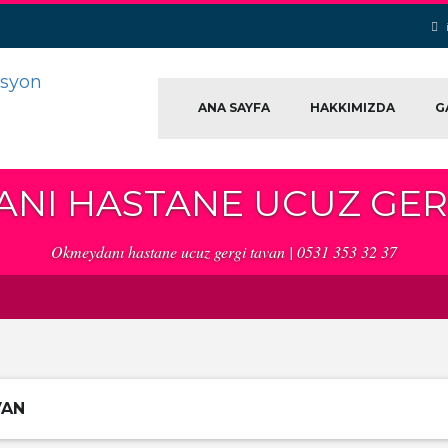
ANA SAYFA
HAKKIMIZDA
G
NI HASTANE UCUZ GER
Okmeydanı hastane ucuz gergi tavan | 0531 353 32 37
VAN