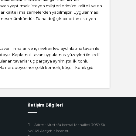
tavan yaptırmak isteyen müşterilerimize kaliteli ve en
lar kaliteli malzemelerden yapılmıştır. Uygulanması
irmesi mümkündür. Daha değişik bir ortam isteyen
i tavan firmaları ve iç mekan led aydınlatma tavan ile
yız. Kaplamalı tavan uygulaması yüzeyleri ile ledli
lanan tavanlar üç parçaya ayrılmıştır: iki tonlu
la neredeyse her şekli kemerli, köşeli, konik gibi
İletişim Bilgileri
Adres : Mustafa Kemal Mahallesi 3059 Sk
No:16/1 Ataşehir İstanbul