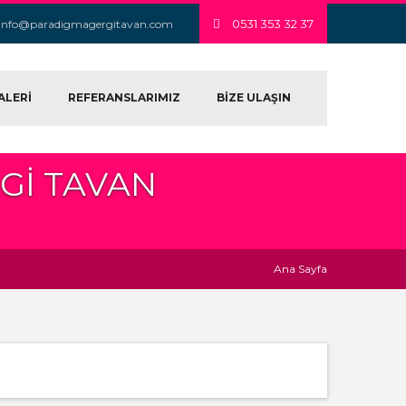
0531 353 32 37
info@paradigmagergitavan.com
ALERİ
REFERANSLARIMIZ
BİZE ULAŞIN
GI TAVAN
Ana Sayfa