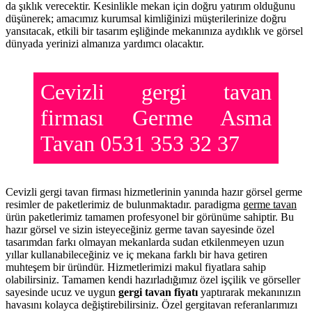
da şıklık verecektir. Kesinlikle mekan için doğru yatırım olduğunu
düşünerek; amacımız kurumsal kimliğinizi müşterilerinize doğru
yansıtacak, etkili bir tasarım eşliğinde mekanınıza aydıklık ve görsel
dünyada yerinizi almanıza yardımcı olacaktır.
Cevizli gergi tavan
firması Germe Asma
Tavan 0531 353 32 37
Cevizli gergi tavan firması hizmetlerinin yanında hazır görsel germe
resimler de paketlerimiz de bulunmaktadır. paradigma
germe tavan
ürün paketlerimiz tamamen profesyonel bir görünüme sahiptir. Bu
hazır görsel ve sizin isteyeceğiniz germe tavan sayesinde özel
tasarımdan farkı olmayan mekanlarda sudan etkilenmeyen uzun
yıllar kullanabileceğiniz ve iç mekana farklı bir hava getiren
muhteşem bir üründür. Hizmetlerimizi makul fiyatlara sahip
olabilirsiniz. Tamamen kendi hazırladığımız özel işçilik ve görseller
sayesinde ucuz ve uygun
gergi tavan fiyatı
yaptırarak mekanınızın
havasını kolayca değiştirebilirsiniz. Özel gergitavan referanlarımızı