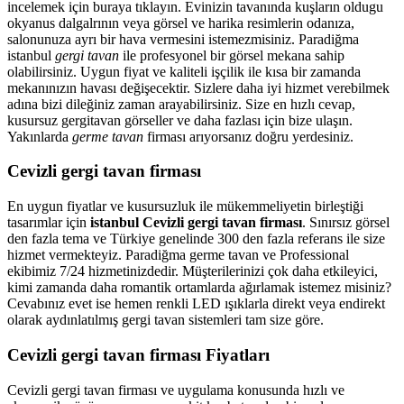
incelemek için buraya tıklayın. Evinizin tavanında kuşların oldugu
okyanus dalgalrının veya görsel ve harika resimlerin odanıza,
salonunuza ayrı bir hava vermesini istemezmisiniz. Paradiğma
istanbul
gergi tavan
ile profesyonel bir görsel mekana sahip
olabilirsiniz. Uygun fiyat ve kaliteli işçilik ile kısa bir zamanda
mekanınızın havası değişecektir. Sizlere daha iyi hizmet verebilmek
adına bizi dileğiniz zaman arayabilirsiniz. Size en hızlı cevap,
kusursuz gergitavan görseller ve daha fazlası için bize ulaşın.
Yakınlarda
germe tavan
firması arıyorsanız doğru yerdesiniz.
Cevizli gergi tavan firması
En uygun fiyatlar ve kusursuzluk ile mükemmeliyetin birleştiği
tasarımlar için
istanbul Cevizli gergi tavan firması
. Sınırsız görsel
den fazla tema ve Türkiye genelinde 300 den fazla referans ile size
hizmet vermekteyiz. Paradiğma
germe tavan
ve Professional
ekibimiz 7/24 hizmetinizdedir. Müşterilerinizi çok daha etkileyici,
kimi zamanda daha romantik ortamlarda ağırlamak istemez misiniz?
Cevabınız evet ise hemen renkli LED ışıklarla direkt veya endirekt
olarak aydınlatılmış gergi tavan sistemleri tam size göre.
Cevizli gergi tavan firması Fiyatları
Cevizli gergi tavan firması ve uygulama konusunda hızlı ve