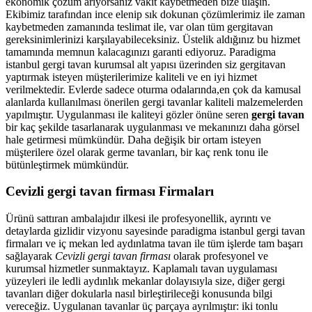
ekonomik çözüm arıyorsanız vakit kaybetmeden bize ulaşın.
Ekibimiz tarafından ince elenip sık dokunan çözümlerimiz ile zaman
kaybetmeden zamanında teslimat ile, var olan tüm gergitavan
gereksinimlerinizi karşılayabileceksiniz. Üstelik aldığınız bu hizmet
tamamında memnun kalacagınızı garanti ediyoruz. Paradigma
istanbul
gergi tavan
kurumsal alt yapısı üzerinden siz gergitavan
yaptırmak isteyen müşterilerimize kaliteli ve en iyi hizmet
verilmektedir. Evlerde sadece oturma odalarında,en çok da kamusal
alanlarda kullanılması önerilen gergi tavanlar kaliteli malzemelerden
yapılmıştır. Uygulanması ile kaliteyi gözler önüne seren
gergi tavan
bir kaç şekilde tasarlanarak uygulanması ve mekanınızı daha görsel
hale getirmesi mümkündür. Daha değişik bir ortam isteyen
müşterilere özel olarak germe tavanları, bir kaç renk tonu ile
bütünleştirmek mümkündür.
Cevizli gergi tavan firması Firmaları
Ürünü sattıran ambalajıdır ilkesi ile profesyonellik, ayrıntı ve
detaylarda gizlidir vizyonu sayesinde paradigma istanbul gergi tavan
firmaları ve iç mekan led aydınlatma tavan ile tüm işlerde tam başarı
sağlayarak
Cevizli gergi tavan firması
olarak profesyonel ve
kurumsal hizmetler sunmaktayız. Kaplamalı tavan uygulaması
yüzeyleri ile ledli aydınlık mekanlar dolayısıyla size, diğer gergi
tavanları diğer dokularla nasıl birleştirileceği konusunda bilgi
vereceğiz. Uygulanan tavanlar üç parçaya ayrılmıştır: iki tonlu