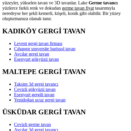
yüzeyler, yükselen tavan ve 3D tavanlar. Lake
Germe tavancı
yüzlerce farklı renk ve dokudan
germe tavan fiyat
tasarımıyla
neredeyse her şekli kemerli, köşeli, konik gibi olabilir. Bir yüzey
oluşturmanıza olanak tanır.
KADIKÖY GERGİ TAVAN
Levent gergi tavan firması
Cıhangır unıversite barissol tavan
Avcılar gergi tavan
Esenyurt gökyüzü tavan
MALTEPE GERGİ TAVAN
Taksim 3d gergi tavancı
Cevizli gökyüzü tavan
Esenyurt gergili tavan
Yenidoğan ucuz gergi tavan
ÜSKÜDAR GERGİ TAVAN
Cevizli germe tavan
Avcılar 3d gergi tavancı