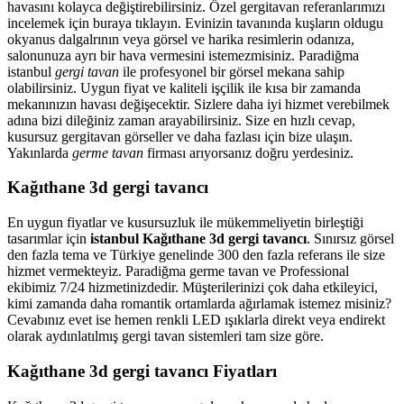
havasını kolayca değiştirebilirsiniz. Özel gergitavan referanlarımızı
incelemek için buraya tıklayın. Evinizin tavanında kuşların oldugu
okyanus dalgalrının veya görsel ve harika resimlerin odanıza,
salonunuza ayrı bir hava vermesini istemezmisiniz. Paradiğma
istanbul
gergi tavan
ile profesyonel bir görsel mekana sahip
olabilirsiniz. Uygun fiyat ve kaliteli işçilik ile kısa bir zamanda
mekanınızın havası değişecektir. Sizlere daha iyi hizmet verebilmek
adına bizi dileğiniz zaman arayabilirsiniz. Size en hızlı cevap,
kusursuz gergitavan görseller ve daha fazlası için bize ulaşın.
Yakınlarda
germe tavan
firması arıyorsanız doğru yerdesiniz.
Kağıthane 3d gergi tavancı
En uygun fiyatlar ve kusursuzluk ile mükemmeliyetin birleştiği
tasarımlar için
istanbul Kağıthane 3d gergi tavancı
. Sınırsız görsel
den fazla tema ve Türkiye genelinde 300 den fazla referans ile size
hizmet vermekteyiz. Paradiğma
germe tavan
ve Professional
ekibimiz 7/24 hizmetinizdedir. Müşterilerinizi çok daha etkileyici,
kimi zamanda daha romantik ortamlarda ağırlamak istemez misiniz?
Cevabınız evet ise hemen renkli LED ışıklarla direkt veya endirekt
olarak aydınlatılmış gergi tavan sistemleri tam size göre.
Kağıthane 3d gergi tavancı Fiyatları