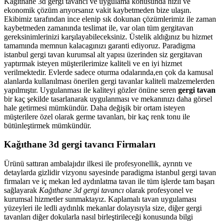
Kağıthane 3d gergi tavancı ve uygulama konusunda hızlı ve
ekonomik çözüm arıyorsanız vakit kaybetmeden bize ulaşın.
Ekibimiz tarafından ince elenip sık dokunan çözümlerimiz ile zaman
kaybetmeden zamanında teslimat ile, var olan tüm gergitavan
gereksinimlerinizi karşılayabileceksiniz. Üstelik aldığınız bu hizmet
tamamında memnun kalacagınızı garanti ediyoruz. Paradigma
istanbul
gergi tavan
kurumsal alt yapısı üzerinden siz gergitavan
yaptırmak isteyen müşterilerimize kaliteli ve en iyi hizmet
verilmektedir. Evlerde sadece oturma odalarında,en çok da kamusal
alanlarda kullanılması önerilen gergi tavanlar kaliteli malzemelerden
yapılmıştır. Uygulanması ile kaliteyi gözler önüne seren
gergi tavan
bir kaç şekilde tasarlanarak uygulanması ve mekanınızı daha görsel
hale getirmesi mümkündür. Daha değişik bir ortam isteyen
müşterilere özel olarak germe tavanları, bir kaç renk tonu ile
bütünleştirmek mümkündür.
Kağıthane 3d gergi tavancı Firmaları
Ürünü sattıran ambalajıdır ilkesi ile profesyonellik, ayrıntı ve
detaylarda gizlidir vizyonu sayesinde paradigma istanbul gergi tavan
firmaları ve iç mekan led aydınlatma tavan ile tüm işlerde tam başarı
sağlayarak
Kağıthane 3d gergi tavancı
olarak profesyonel ve
kurumsal hizmetler sunmaktayız. Kaplamalı tavan uygulaması
yüzeyleri ile ledli aydınlık mekanlar dolayısıyla size, diğer gergi
tavanları diğer dokularla nasıl birleştirileceği konusunda bilgi