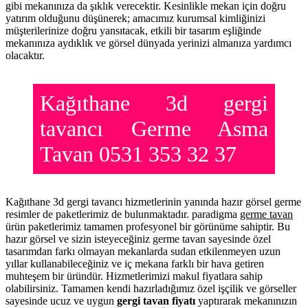
gibi mekanınıza da şıklık verecektir. Kesinlikle mekan için doğru
yatırım olduğunu düşünerek; amacımız kurumsal kimliğinizi
müşterilerinize doğru yansıtacak, etkili bir tasarım eşliğinde
mekanınıza aydıklık ve görsel dünyada yerinizi almanıza yardımcı
olacaktır.
Kağıthane 3d gergi
tavancı Germe Asma
Tavan 0531 353 32 37
Kağıthane 3d gergi tavancı hizmetlerinin yanında hazır görsel germe
resimler de paketlerimiz de bulunmaktadır. paradigma
germe tavan
ürün paketlerimiz tamamen profesyonel bir görünüme sahiptir. Bu
hazır görsel ve sizin isteyeceğiniz germe tavan sayesinde özel
tasarımdan farkı olmayan mekanlarda sudan etkilenmeyen uzun
yıllar kullanabileceğiniz ve iç mekana farklı bir hava getiren
muhteşem bir üründür. Hizmetlerimizi makul fiyatlara sahip
olabilirsiniz. Tamamen kendi hazırladığımız özel işçilik ve görseller
sayesinde ucuz ve uygun
gergi tavan fiyatı
yaptırarak mekanınızın