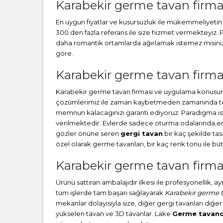
Karabekir germe tavan firma
En uygun fiyatlar ve kusursuzluk ile mükemmeliyetin b
300 den fazla referans ile size hizmet vermekteyiz
daha romantik ortamlarda ağırlamak istemez misiniz? 
göre.
Karabekir germe tavan firmas
Karabekir germe tavan firması ve uygulama konusund
çözümlerimiz ile zaman kaybetmeden zamanında teslim
memnun kalacagınızı garanti ediyoruz. Paradigma i
verilmektedir. Evlerde sadece oturma odalarında,en ç
gözler önüne seren
gergi tavan
bir kaç şekilde ta
özel olarak germe tavanları, bir kaç renk tonu ile 
Karabekir germe tavan firmas
Ürünü sattıran ambalajıdır ilkesi ile profesyonellik, 
tüm işlerde tam başarı sağlayarak
Karabekir germe t
mekanlar dolayısıyla size, diğer gergi tavanları diğer
yükselen tavan ve 3D tavanlar. Lake
Germe tavanc