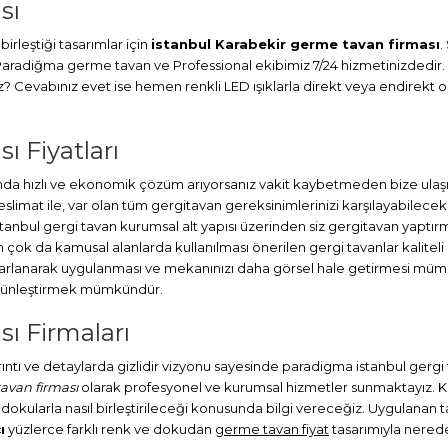
sı
irleştiği tasarımlar için
istanbul Karabekir germe tavan firması
.
. Paradiğma
germe tavan
ve Professional ekibimiz 7/24 hizmetinizdedir.
Cevabınız evet ise hemen renkli LED ışıklarla direkt veya endirekt ola
ı Fiyatları
a hızlı ve ekonomik çözüm arıyorsanız vakit kaybetmeden bize ulaşın
at ile, var olan tüm gergitavan gereksinimlerinizi karşılayabileceks
stanbul
gergi tavan
kurumsal alt yapısı üzerinden siz gergitavan yaptırm
ok da kamusal alanlarda kullanılması önerilen gergi tavanlar kaliteli
sarlanarak uygulanması ve mekanınızı daha görsel hale getirmesi müm
bütünleştirmek mümkündür.
ı Firmaları
ayrıntı ve detaylarda gizlidir vizyonu sayesinde paradigma istanbul gerg
avan firması
olarak profesyonel ve kurumsal hizmetler sunmaktayız. Kap
 dokularla nasıl birleştirileceği konusunda bilgi vereceğiz. Uygulanan tav
ı
yüzlerce farklı renk ve dokudan
germe tavan fiyat
tasarımıyla neredey