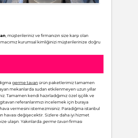
van
, müşterileriniz ve firmanızın size karşı olan
amacımız kurumsal kimliğinizi müşterilerinize doğru
adigma
germe tavan
ürün paketlerimiz tamamen
lmayan mekanlarda sudan etkilenmeyen uzun yıllar
niz. Tamamen kendi hazırladığımız özel işçilik ve
rgitavan referanlarımızı incelemek için buraya
ir hava vermesini istemezmisiniz. Paradiğma istanbul
zın havası değişecektir. Sizlere daha iyi hizmet
bize ulaşın. Yakınlarda
germe tavan
firması