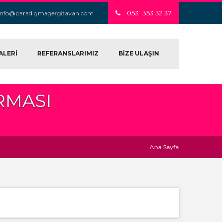
0531 353 32 37
info@paradigmagergitavan.com
ALERİ
REFERANSLARIMIZ
BİZE ULAŞIN
RMASI
Ana Sayfa