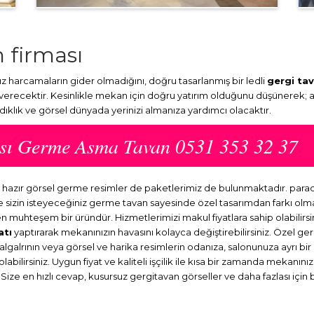
 firması
 harcamaların gider olmadığını, doğru tasarlanmış bir ledli
gergi ta
 verecektir. Kesinlikle mekan için doğru yatırım olduğunu düşünerek; 
ydıklık ve görsel dünyada yerinizi almanıza yardımcı olacaktır.
ası Germe Asma Tavan 0531 353 32 37
a hazır görsel germe resimler de paketlerimiz de bulunmaktadır. par
ve sizin isteyeceğiniz germe tavan sayesinde özel tasarımdan farkı o
en muhteşem bir üründür. Hizmetlerimizi makul fiyatlara sahip olabilirsi
atı
yaptırarak mekanınızın havasını kolayca değiştirebilirsiniz. Özel ge
dalgalrının veya görsel ve harika resimlerin odanıza, salonunuza ayrı b
abilirsiniz. Uygun fiyat ve kaliteli işçilik ile kısa bir zamanda mekanını
 Size en hızlı cevap, kusursuz gergitavan görseller ve daha fazlası için 