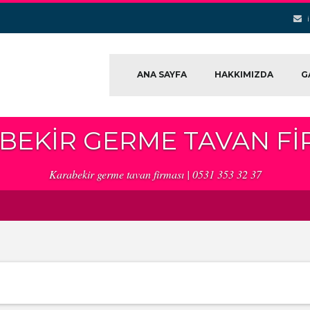
ANA SAYFA
HAKKIMIZDA
G
BEKIR GERME TAVAN FI
Karabekir germe tavan firması | 0531 353 32 37