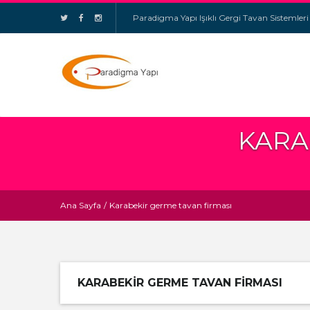
Paradigma Yapı Işıklı Gergi Tavan Sistemleri
KARA
Ana Sayfa
/
Karabekir germe tavan firması
KARABEKIR GERME TAVAN FIRMASI