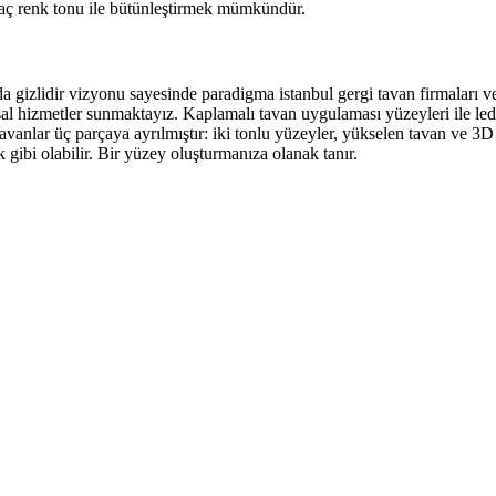
 kaç renk tonu ile bütünleştirmek mümkündür.
arda gizlidir vizyonu sayesinde paradigma istanbul gergi tavan firmaları 
 hizmetler sunmaktayız. Kaplamalı tavan uygulaması yüzeyleri ile ledli 
tavanlar üç parçaya ayrılmıştır: iki tonlu yüzeyler, yükselen tavan ve 3
 gibi olabilir. Bir yüzey oluşturmanıza olanak tanır.