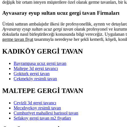
değişik bir ortam isteyen müşterilere özel olarak germe tavanları, bir
Ayvasaray eyup sultan ucuz gergi tavan Firmaları
Ürünü sattıran ambalajıdır ilkesi ile profesyonellik, ayrıntı ve detayl
Ayvasaray eyup sultan ucuz gergi tavan
olarak profesyonel ve kurumsal
dokularla nasıl birleştirileceği konusunda bilgi vereceğiz. Uygulanan 
germe tavan fiyat
tasarımıyla neredeyse her şekli kemerli, köşeli, konik
KADIKÖY GERGİ TAVAN
Bayrampaşa ucuz gergi tavan
Maltepe 3d gergi tavancı
Gokturk gergi tavan
Çekmeköy resimli tavan
MALTEPE GERGİ TAVAN
Cevizli 3d gergi tavancı
Mecıdıyekoy resimli tavan
Cumhuriyet mahallesi barissol tavan
Sefakoy gergi tavan m2 fiyatları