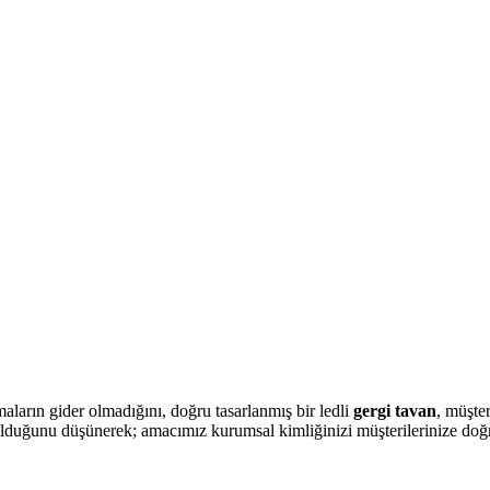
ların gider olmadığını, doğru tasarlanmış bir ledli
gergi tavan
, müşter
olduğunu düşünerek; amacımız kurumsal kimliğinizi müşterilerinize doğru