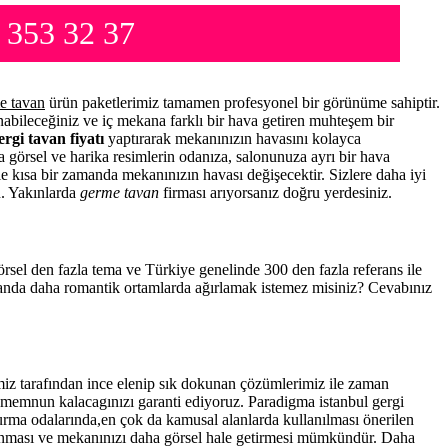
 353 32 37
e tavan
ürün paketlerimiz tamamen profesyonel bir görünüme sahiptir.
abileceğiniz ve iç mekana farklı bir hava getiren muhteşem bir
ergi tavan fiyatı
yaptırarak mekanınızın havasını kolayca
a görsel ve harika resimlerin odanıza, salonunuza ayrı bir hava
 ile kısa bir zamanda mekanınızın havası değişecektir. Sizlere daha iyi
n. Yakınlarda
germe tavan
firması arıyorsanız doğru yerdesiniz.
görsel den fazla tema ve Türkiye genelinde 300 den fazla referans ile
amanda daha romantik ortamlarda ağırlamak istemez misiniz? Cevabınız
iz tarafından ince elenip sık dokunan çözümlerimiz ile zaman
a memnun kalacagınızı garanti ediyoruz. Paradigma istanbul
gergi
turma odalarında,en çok da kamusal alanlarda kullanılması önerilen
anması ve mekanınızı daha görsel hale getirmesi mümkündür. Daha