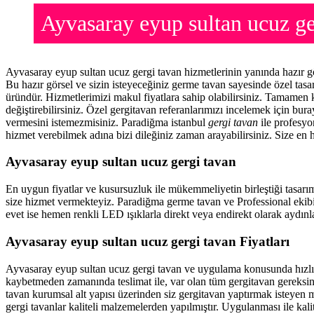
Ayvasaray eyup sultan ucuz g
Ayvasaray eyup sultan ucuz gergi tavan hizmetlerinin yanında hazır 
Bu hazır görsel ve sizin isteyeceğiniz germe tavan sayesinde özel ta
üründür. Hizmetlerimizi makul fiyatlara sahip olabilirsiniz. Tamamen 
değiştirebilirsiniz. Özel gergitavan referanlarımızı incelemek için bu
vermesini istemezmisiniz. Paradiğma istanbul
gergi tavan
ile profesyon
hizmet verebilmek adına bizi dileğiniz zaman arayabilirsiniz. Size en h
Ayvasaray eyup sultan ucuz gergi tavan
En uygun fiyatlar ve kusursuzluk ile mükemmeliyetin birleştiği tasarı
size hizmet vermekteyiz. Paradiğma
germe tavan
ve Professional ekib
evet ise hemen renkli LED ışıklarla direkt veya endirekt olarak aydınla
Ayvasaray eyup sultan ucuz gergi tavan Fiyatları
Ayvasaray eyup sultan ucuz gergi tavan ve uygulama konusunda hızlı
kaybetmeden zamanında teslimat ile, var olan tüm gergitavan gereksin
tavan
kurumsal alt yapısı üzerinden siz gergitavan yaptırmak isteyen m
gergi tavanlar kaliteli malzemelerden yapılmıştır. Uygulanması ile kal