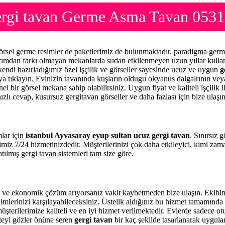
ergi tavan Germe Asma Tavan 0531
görsel germe resimler de paketlerimiz de bulunmaktadır. paradigma
germ
sarımdan farkı olmayan mekanlarda sudan etkilenmeyen uzun yıllar kullan
kendi hazırladığımız özel işçilik ve görseller sayesinde ucuz ve uygun
g
raya tıklayın. Evinizin tavanında kuşların oldugu okyanus dalgalrının vey
el bir görsel mekana sahip olabilirsiniz. Uygun fiyat ve kaliteli işçilik
ızlı cevap, kusursuz gergitavan görseller ve daha fazlası için bize ulaşı
mlar için
istanbul Ayvasaray eyup sultan ucuz gergi tavan
. Sınırsız 
imiz 7/24 hizmetinizdedir. Müşterilerinizi çok daha etkileyici, kimi z
tılmış gergi tavan sistemleri tam size göre.
 ve ekonomik çözüm arıyorsanız vakit kaybetmeden bize ulaşın. Ekibim
imlerinizi karşılayabileceksiniz. Üstelik aldığınız bu hizmet tamamınd
üşterilerimize kaliteli ve en iyi hizmet verilmektedir. Evlerde sadece o
iteyi gözler önüne seren
gergi tavan
bir kaç şekilde tasarlanarak uygul