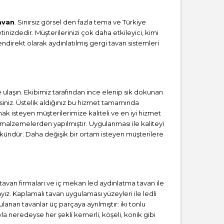
avan
. Sınırsız görsel den fazla tema ve Türkiye
inizdedir. Müşterilerinizi çok daha etkileyici, kimi
direkt olarak aydınlatılmış gergi tavan sistemleri
aşın. Ekibimiz tarafından ince elenip sık dokunan
iniz. Üstelik aldığınız bu hizmet tamamında
ak isteyen müşterilerimize kaliteli ve en iyi hizmet
 malzemelerden yapılmıştır. Uygulanması ile kaliteyi
kündür. Daha değişik bir ortam isteyen müşterilere
i tavan firmaları ve iç mekan led aydınlatma tavan ile
z. Kaplamalı tavan uygulaması yüzeyleri ile ledli
lanan tavanlar üç parçaya ayrılmıştır: iki tonlu
la neredeyse her şekli kemerli, köşeli, konik gibi