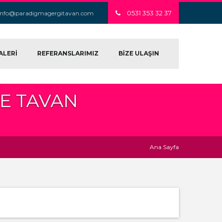
0531 353 32 37
info@paradigmagergitavan.com
ALERİ
REFERANSLARIMIZ
BİZE ULAŞIN
E TAVAN
Ana Sayfa