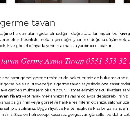
 germe tavan
ınız harcamaların gider olmadığını, doğru tasarlanmış bir ledli
gerg
 verecektir. Kesinlikle mekan için doğru yatırım olduğunu düşünerek; 
ydıklık ve görsel dünyada yerinizi almanıza yardımcı olacaktır.
e tavan Germe Asma Tavan 0531 353 32 
anında hazır görsel germe resimler de paketlerimiz de bulunmaktadır
ır görsel ve sizin isteyeceğiniz germe tavan sayesinde özel tasarım
r hava getiren muhteşem bir üründür. Hizmetlerimizi makul fiyatlara sah
avan fiyatı
yaptırarak mekanınızın havasını kolayca değiştirebilirsiniz
kyanus dalgalrının veya görsel ve harika resimlerin odanıza, salonunuz
sahip olabilirsiniz. Uygun fiyat ve kaliteli işçilik ile kısa bir zamanda 
rsiniz. Size en hızlı cevap, kusursuz gergitavan görseller ve daha fazla