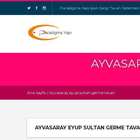
Paradigma Yapı Işıklı Gergi Tavan Sistemleri
AYVASA
Ana Sayfa
/
Ayvasaray eyup sultan germe tavan
AYVASARAY EYUP SULTAN GERME TAV