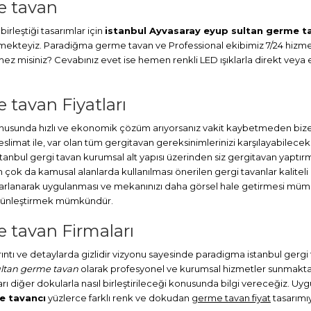
e tavan
irleştiği tasarımlar için
istanbul Ayvasaray eyup sultan germe t
ermekteyiz. Paradiğma
germe tavan
ve Professional ekibimiz 7/24 hizmet
misiniz? Cevabınız evet ise hemen renkli LED ışıklarla direkt veya en
 tavan Fiyatları
sunda hızlı ve ekonomik çözüm arıyorsanız vakit kaybetmeden bize ul
at ile, var olan tüm gergitavan gereksinimlerinizi karşılayabileceks
stanbul
gergi tavan
kurumsal alt yapısı üzerinden siz gergitavan yaptırm
ok da kamusal alanlarda kullanılması önerilen gergi tavanlar kaliteli
sarlanarak uygulanması ve mekanınızı daha görsel hale getirmesi müm
bütünleştirmek mümkündür.
 tavan Firmaları
ayrıntı ve detaylarda gizlidir vizyonu sayesinde paradigma istanbul gerg
ultan germe tavan
olarak profesyonel ve kurumsal hizmetler sunmaktayı
rı diğer dokularla nasıl birleştirileceği konusunda bilgi vereceğiz. Uygu
e tavancı
yüzlerce farklı renk ve dokudan
germe tavan fiyat
tasarımıy