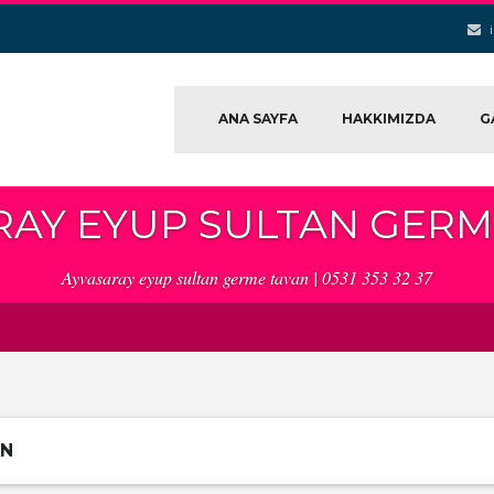
ANA SAYFA
HAKKIMIZDA
G
RAY EYUP SULTAN GERM
Ayvasaray eyup sultan germe tavan | 0531 353 32 37
AN