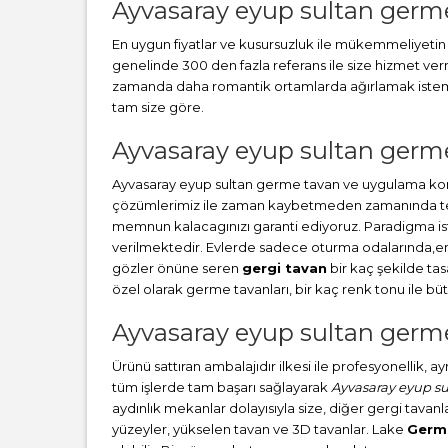
Ayvasaray eyup sultan germ
En uygun fiyatlar ve kusursuzluk ile mükemmeliyetin b
genelinde 300 den fazla referans ile size hizmet v
zamanda daha romantik ortamlarda ağırlamak istemez 
tam size göre.
Ayvasaray eyup sultan germe
Ayvasaray eyup sultan germe tavan ve uygulama konu
çözümlerimiz ile zaman kaybetmeden zamanında teslim
memnun kalacagınızı garanti ediyoruz. Paradigma i
verilmektedir. Evlerde sadece oturma odalarında,en ç
gözler önüne seren
gergi tavan
bir kaç şekilde ta
özel olarak germe tavanları, bir kaç renk tonu ile 
Ayvasaray eyup sultan germe
Ürünü sattıran ambalajıdır ilkesi ile profesyonellik, 
tüm işlerde tam başarı sağlayarak
Ayvasaray eyup s
aydınlık mekanlar dolayısıyla size, diğer gergi tavanla
yüzeyler, yükselen tavan ve 3D tavanlar. Lake
Germ