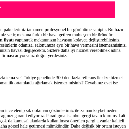
7
n paketlerimiz tamamen profesyonel bir görünüme sahiptir. Bu hazır
niz ve iç mekana farklı bir hava getiren muhteşem bir üründür.
n fiyatı
yaptırarak mekanınızın havasını kolayca değiştirebilirsiniz.
resimlerin odanıza, salonunuza ayrı bir hava vermesini istemezmisiniz.
nınızın havası değişecektir. Sizlere daha iyi hizmet verebilmek adına
n
firması arıyorsanız doğru yerdesiniz.
fazla tema ve Türkiye genelinde 300 den fazla referans ile size hizmet
romantik ortamlarda ağırlamak istemez misiniz? Cevabınız evet ise
ndan ince elenip sık dokunan çözümlerimiz ile zaman kaybetmeden
cagınızı garanti ediyoruz. Paradigma istanbul
gergi tavan
kurumsal alt
çok da kamusal alanlarda kullanılması önerilen gergi tavanlar kaliteli
daha görsel hale getirmesi mümkündür. Daha değişik bir ortam isteyen