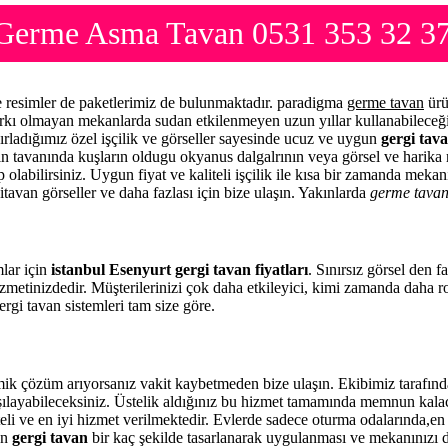
rı Germe Asma Tavan 0531 353 32 3
me resimler de paketlerimiz de bulunmaktadır. paradigma
germe tavan
ürü
arkı olmayan mekanlarda sudan etkilenmeyen uzun yıllar kullanabileceği
ırladığımız özel işçilik ve görseller sayesinde ucuz ve uygun
gergi tava
zin tavanında kuşların oldugu okyanus dalgalrının veya görsel ve harika 
 olabilirsiniz. Uygun fiyat ve kaliteli işçilik ile kısa bir zamanda meka
itavan görseller ve daha fazlası için bize ulaşın. Yakınlarda
germe tava
mlar için
istanbul Esenyurt gergi tavan fiyatları
. Sınırsız görsel den 
zmetinizdedir. Müşterilerinizi çok daha etkileyici, kimi zamanda daha 
rgi tavan sistemleri tam size göre.
mik çözüm arıyorsanız vakit kaybetmeden bize ulaşın. Ekibimiz tarafı
rşılayabileceksiniz. Üstelik aldığınız bu hizmet tamamında memnun kala
eli ve en iyi hizmet verilmektedir. Evlerde sadece oturma odalarında,en 
en
gergi tavan
bir kaç şekilde tasarlanarak uygulanması ve mekanınızı 