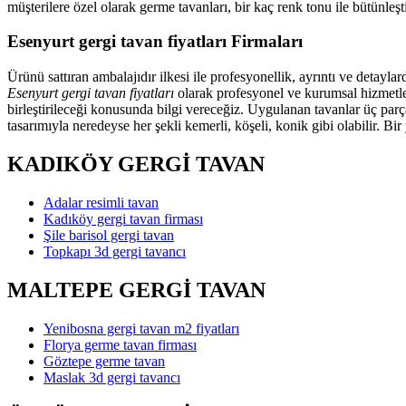
müşterilere özel olarak germe tavanları, bir kaç renk tonu ile bütünl
Esenyurt gergi tavan fiyatları Firmaları
Ürünü sattıran ambalajıdır ilkesi ile profesyonellik, ayrıntı ve detayl
Esenyurt gergi tavan fiyatları
olarak profesyonel ve kurumsal hizmetler
birleştirileceği konusunda bilgi vereceğiz. Uygulanan tavanlar üç parç
tasarımıyla neredeyse her şekli kemerli, köşeli, konik gibi olabilir. Bi
KADIKÖY GERGİ TAVAN
Adalar resimli tavan
Kadıköy gergi tavan firması
Şile barisol gergi tavan
Topkapı 3d gergi tavancı
MALTEPE GERGİ TAVAN
Yenibosna gergi tavan m2 fiyatları
Florya germe tavan firması
Göztepe germe tavan
Maslak 3d gergi tavancı