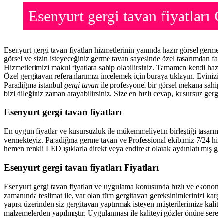
Esenyurt gergi tavan fiyatla
Esenyurt gergi tavan fiyatları hizmetlerinin yanında hazır görsel ger
görsel ve sizin isteyeceğiniz germe tavan sayesinde özel tasarımdan f
Hizmetlerimizi makul fiyatlara sahip olabilirsiniz. Tamamen kendi haz
Özel gergitavan referanlarımızı incelemek için buraya tıklayın. Evini
Paradiğma istanbul
gergi tavan
ile profesyonel bir görsel mekana sahip
bizi dileğiniz zaman arayabilirsiniz. Size en hızlı cevap, kusursuz gerg
Esenyurt gergi tavan fiyatları
En uygun fiyatlar ve kusursuzluk ile mükemmeliyetin birleştiği tasarı
vermekteyiz. Paradiğma
germe tavan
ve Professional ekibimiz 7/24 hi
hemen renkli LED ışıklarla direkt veya endirekt olarak aydınlatılmış ge
Esenyurt gergi tavan fiyatları Fiyatları
Esenyurt gergi tavan fiyatları ve uygulama konusunda hızlı ve ekono
zamanında teslimat ile, var olan tüm gergitavan gereksinimlerinizi ka
yapısı üzerinden siz gergitavan yaptırmak isteyen müşterilerimize kalit
malzemelerden yapılmıştır. Uygulanması ile kaliteyi gözler önüne ser