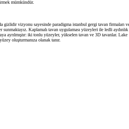
eştirmek mümkündür.
arda gizlidir vizyonu sayesinde paradigma istanbul gergi tavan firmaları 
 sunmaktayız. Kaplamalı tavan uygulaması yüzeyleri ile ledli aydınlık me
aya ayrılmıştır: iki tonlu yüzeyler, yükselen tavan ve 3D tavanlar. Lake
r yüzey oluşturmanıza olanak tanır.