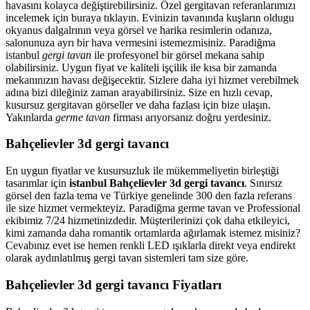
havasını kolayca değiştirebilirsiniz. Özel gergitavan referanlarımızı
incelemek için buraya tıklayın. Evinizin tavanında kuşların oldugu
okyanus dalgalrının veya görsel ve harika resimlerin odanıza,
salonunuza ayrı bir hava vermesini istemezmisiniz. Paradiğma
istanbul
gergi tavan
ile profesyonel bir görsel mekana sahip
olabilirsiniz. Uygun fiyat ve kaliteli işçilik ile kısa bir zamanda
mekanınızın havası değişecektir. Sizlere daha iyi hizmet verebilmek
adına bizi dileğiniz zaman arayabilirsiniz. Size en hızlı cevap,
kusursuz gergitavan görseller ve daha fazlası için bize ulaşın.
Yakınlarda
germe tavan
firması arıyorsanız doğru yerdesiniz.
Bahçelievler 3d gergi tavancı
En uygun fiyatlar ve kusursuzluk ile mükemmeliyetin birleştiği
tasarımlar için
istanbul Bahçelievler 3d gergi tavancı
. Sınırsız
görsel den fazla tema ve Türkiye genelinde 300 den fazla referans
ile size hizmet vermekteyiz. Paradiğma
germe tavan
ve Professional
ekibimiz 7/24 hizmetinizdedir. Müşterilerinizi çok daha etkileyici,
kimi zamanda daha romantik ortamlarda ağırlamak istemez misiniz?
Cevabınız evet ise hemen renkli LED ışıklarla direkt veya endirekt
olarak aydınlatılmış gergi tavan sistemleri tam size göre.
Bahçelievler 3d gergi tavancı Fiyatları