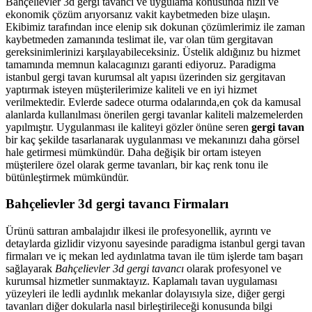
Bahçelievler 3d gergi tavancı ve uygulama konusunda hızlı ve
ekonomik çözüm arıyorsanız vakit kaybetmeden bize ulaşın.
Ekibimiz tarafından ince elenip sık dokunan çözümlerimiz ile zaman
kaybetmeden zamanında teslimat ile, var olan tüm gergitavan
gereksinimlerinizi karşılayabileceksiniz. Üstelik aldığınız bu hizmet
tamamında memnun kalacagınızı garanti ediyoruz. Paradigma
istanbul
gergi tavan
kurumsal alt yapısı üzerinden siz gergitavan
yaptırmak isteyen müşterilerimize kaliteli ve en iyi hizmet
verilmektedir. Evlerde sadece oturma odalarında,en çok da kamusal
alanlarda kullanılması önerilen gergi tavanlar kaliteli malzemelerden
yapılmıştır. Uygulanması ile kaliteyi gözler önüne seren
gergi tavan
bir kaç şekilde tasarlanarak uygulanması ve mekanınızı daha görsel
hale getirmesi mümkündür. Daha değişik bir ortam isteyen
müşterilere özel olarak germe tavanları, bir kaç renk tonu ile
bütünleştirmek mümkündür.
Bahçelievler 3d gergi tavancı Firmaları
Ürünü sattıran ambalajıdır ilkesi ile profesyonellik, ayrıntı ve
detaylarda gizlidir vizyonu sayesinde paradigma istanbul gergi tavan
firmaları ve iç mekan led aydınlatma tavan ile tüm işlerde tam başarı
sağlayarak
Bahçelievler 3d gergi tavancı
olarak profesyonel ve
kurumsal hizmetler sunmaktayız. Kaplamalı tavan uygulaması
yüzeyleri ile ledli aydınlık mekanlar dolayısıyla size, diğer gergi
tavanları diğer dokularla nasıl birleştirileceği konusunda bilgi