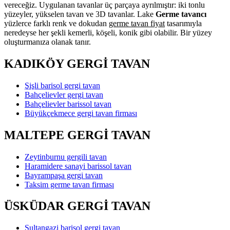
vereceğiz. Uygulanan tavanlar üç parçaya ayrılmıştır: iki tonlu
yüzeyler, yükselen tavan ve 3D tavanlar. Lake
Germe tavancı
yüzlerce farklı renk ve dokudan
germe tavan fiyat
tasarımıyla
neredeyse her şekli kemerli, köşeli, konik gibi olabilir. Bir yüzey
oluşturmanıza olanak tanır.
KADIKÖY GERGİ TAVAN
Şişli barisol gergi tavan
Bahçelievler gergi tavan
Bahçelievler barissol tavan
Büyükçekmece gergi tavan firması
MALTEPE GERGİ TAVAN
Zeytinburnu gergili tavan
Haramidere sanayi barissol tavan
Bayrampaşa gergi tavan
Taksim germe tavan firması
ÜSKÜDAR GERGİ TAVAN
Sultangazi barisol gergi tavan