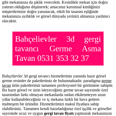
gibi mekanınıza da şıklık verecektir. Kesinlikle mekan için doğru
yatırım olduğunu düşünerek; amacımız kurumsal kimliğinizi
müşterilerinize doğru yansıtacak, etkili bir tasarım eşliğinde
mekanınıza aydıklık ve görsel dünyada yerinizi almanıza yardımcı
olacaktır.
Bahçelievler 3d gergi
tavancı Germe Asma
Tavan 0531 353 32 37
Bahçelievler 3d gergi tavancı hizmetlerinin yanında hazır görsel
germe resimler de paketlerimiz de bulunmaktadır. paradigma
germe
tavan
ürün paketlerimiz tamamen profesyonel bir görünüme sahiptir.
Bu hazır görsel ve sizin isteyeceğiniz germe tavan sayesinde özel
tasarımdan farkı olmayan mekanlarda sudan etkilenmeyen uzun
yıllar kullanabileceğiniz ve iç mekana farklı bir hava getiren
muhteşem bir üründür. Hizmetlerimizi makul fiyatlara sahip
olabilirsiniz. Tamamen kendi hazırladığımız özel işçilik ve görseller
sayesinde ucuz ve uygun
gergi tavan fiyatı
yaptırarak mekanınızın