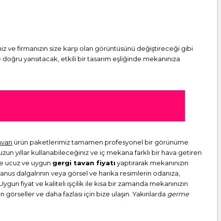
niz ve firmanızın size karşı olan görüntüsünü değiştireceği gibi
 doğru yansıtacak, etkili bir tasarım eşliğinde mekanınıza
avan
ürün paketlerimiz tamamen profesyonel bir görünüme
n yıllar kullanabileceğiniz ve iç mekana farklı bir hava getiren
nde ucuz ve uygun
gergi tavan fiyatı
yaptırarak mekanınızın
yanus dalgalrının veya görsel ve harika resimlerin odanıza,
ygun fiyat ve kaliteli işçilik ile kısa bir zamanda mekanınızın
 görseller ve daha fazlası için bize ulaşın. Yakınlarda
germe