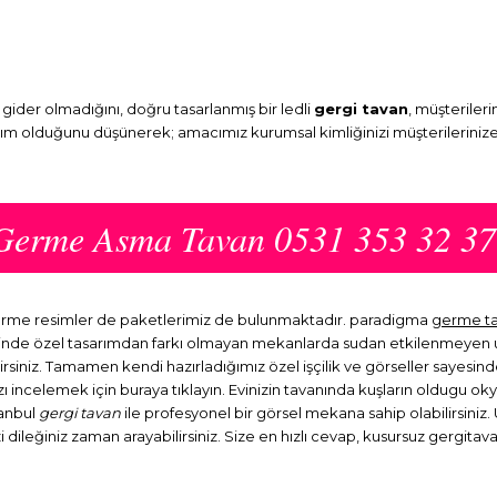
ider olmadığını, doğru tasarlanmış bir ledli
gergi tavan
, müşterileri
ırım olduğunu düşünerek; amacımız kurumsal kimliğinizi müşterilerinize
ı Germe Asma Tavan 0531 353 32 37
 germe resimler de paketlerimiz de bulunmaktadır. paradigma
germe t
esinde özel tasarımdan farkı olmayan mekanlarda sudan etkilenmeyen uzu
irsiniz. Tamamen kendi hazırladığımız özel işçilik ve görseller sayesi
ızı incelemek için buraya tıklayın. Evinizin tavanında kuşların oldugu ok
tanbul
gergi tavan
ile profesyonel bir görsel mekana sahip olabilirsiniz. U
dileğiniz zaman arayabilirsiniz. Size en hızlı cevap, kusursuz gergitavan