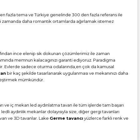
 den fazla tema ve Türkiye genelinde 300 den fazla referans ile
 kimi zamanda daha romantik ortamlarda ağırlamak istemez
fından ince elenip sık dokunan çözümlerimiz ile zaman
tamamında memnun kalacagınızı garanti ediyoruz. Paradigma
tedir. Evlerde sadece oturma odalarında,en çok da kamusal
van
bir kaç şekilde tasarlanarak uygulanması ve mekanınızı daha
ünleştirmek mümkündür.
ları ve iç mekan led aydınlatma tavan ile tüm işlerde tam başarı
dli aydınlık mekanlar dolayısıyla size, diğer gergi tavanları
tavan ve 3D tavanlar. Lake
Germe tavancı
yüzlerce farklı renk ve