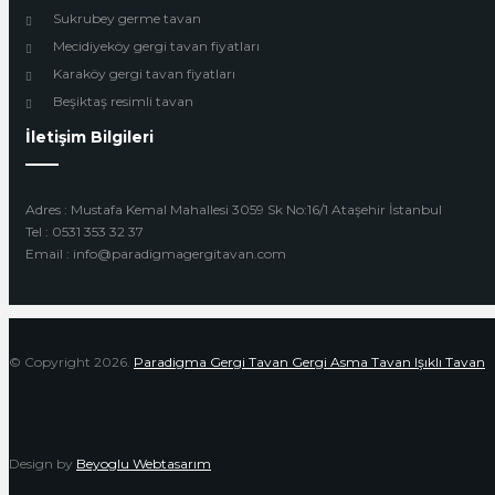
Sukrubey germe tavan
Mecidiyeköy gergi tavan fiyatları
Karaköy gergi tavan fiyatları
Beşiktaş resimli tavan
İletişim Bilgileri
Adres : Mustafa Kemal Mahallesi 3059 Sk No:16/1 Ataşehir İstanbul
Tel : 0531 353 32 37
Email : info@paradigmagergitavan.com
© Copyright 2026.
Paradigma Gergi Tavan Gergi Asma Tavan Işıklı Tavan
Design by
Beyoglu Webtasarım