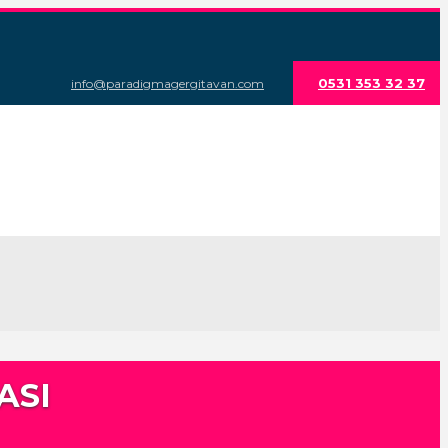
0531 353 32 37
info@paradigmagergitavan.com
ASI