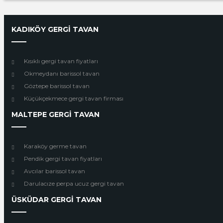
KADIKÖY GERGİ TAVAN
Kısıklı gergi tavan fiyatları
Okmeydanı barissol tavan
Göztepe barissol tavan
Küçükçekmece gergi tavan firması
MALTEPE GERGİ TAVAN
Karaköy germe tavan
Pendik gergi tavan fiyatları
Avcılar barissol tavan
Darulacıze perpa ucuz gergi tavan
ÜSKÜDAR GERGİ TAVAN