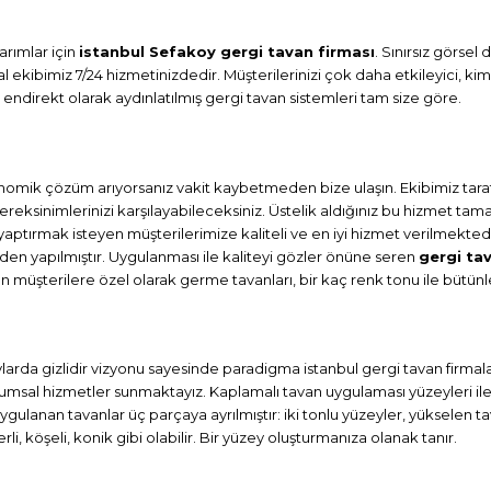
arımlar için
istanbul Sefakoy gergi tavan firması
. Sınırsız görsel
l ekibimiz 7/24 hizmetinizdedir. Müşterilerinizi çok daha etkileyici,
 endirekt olarak aydınlatılmış gergi tavan sistemleri tam size göre.
nomik çözüm arıyorsanız vakit kaybetmeden bize ulaşın. Ekibimiz tara
reksinimlerinizi karşılayabileceksiniz. Üstelik aldığınız bu hizmet 
 yaptırmak isteyen müşterilerimize kaliteli ve en iyi hizmet verilmek
rden yapılmıştır. Uygulanması ile kaliteyi gözler önüne seren
gergi ta
n müşterilere özel olarak germe tavanları, bir kaç renk tonu ile büt
etaylarda gizlidir vizyonu sayesinde paradigma istanbul gergi tavan firma
msal hizmetler sunmaktayız. Kaplamalı tavan uygulaması yüzeyleri ile le
Uygulanan tavanlar üç parçaya ayrılmıştır: iki tonlu yüzeyler, yükselen 
i, köşeli, konik gibi olabilir. Bir yüzey oluşturmanıza olanak tanır.