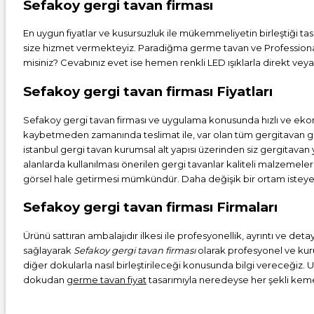
Sefakoy gergi tavan firması
En uygun fiyatlar ve kusursuzluk ile mükemmeliyetin birleştiği tas
size hizmet vermekteyiz. Paradiğma
germe tavan
ve Professiona
misiniz? Cevabınız evet ise hemen renkli LED ışıklarla direkt veya
Sefakoy gergi tavan firması Fiyatları
Sefakoy gergi tavan firması ve uygulama konusunda hızlı ve eko
kaybetmeden zamanında teslimat ile, var olan tüm gergitavan ge
istanbul
gergi tavan
kurumsal alt yapısı üzerinden siz gergitavan
alanlarda kullanılması önerilen gergi tavanlar kaliteli malzemele
görsel hale getirmesi mümkündür. Daha değişik bir ortam isteye
Sefakoy gergi tavan firması Firmaları
Ürünü sattıran ambalajıdır ilkesi ile profesyonellik, ayrıntı ve d
sağlayarak
Sefakoy gergi tavan firması
olarak profesyonel ve kuru
diğer dokularla nasıl birleştirileceği konusunda bilgi vereceğiz. 
dokudan
germe tavan fiyat
tasarımıyla neredeyse her şekli kemerl