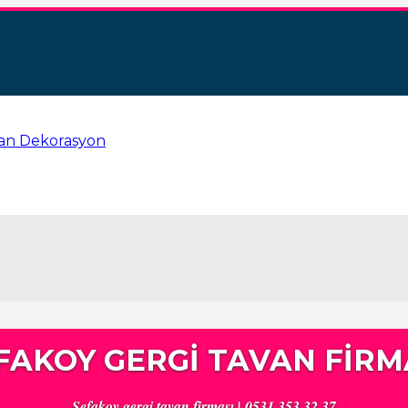
FAKOY GERGI TAVAN FIRM
Sefakoy gergi tavan firması | 0531 353 32 37