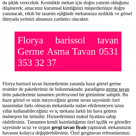
da şıklık verecektir. Kesinlikle mekan için doğru yatırım olduğunu
düşünerek; amacımız kurumsal kimliğinizi müşterilerinize doğru
yansıtacak, etkili bir tasarım eşliğinde mekanınıza aydıklık ve görsel
dünyada yerinizi almanıza yardımcı olacaktır.
Florya barissol tavan
Germe Asma Tavan 0531
353 32 37
Florya barissol tavan hizmetlerinin yanında hazır görsel germe
resimler de paketlerimiz de bulunmaktadır. paradigma
germe tavan
ürün paketlerimiz tamamen profesyonel bir görünüme sahiptir. Bu
hazır görsel ve sizin isteyeceğiniz germe tavan sayesinde özel
tasarımdan farkı olmayan mekanlarda sudan etkilenmeyen uzun
yıllar kullanabileceğiniz ve iç mekana farklı bir hava getiren
muhteşem bir üründür. Hizmetlerimizi makul fiyatlara sahip
olabilirsiniz. Tamamen kendi hazırladığımız özel işçilik ve görseller
sayesinde ucuz ve uygun
gergi tavan fiyatı
yaptırarak mekanınızın
havasını kolayca değiştirebilirsiniz. Özel gergitavan referanlarımızı