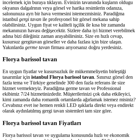
incelemek için buraya tıklayın. Evinizin tavanında kuşların oldugu
okyanus dalgalrının veya görsel ve harika resimlerin odanıza,
salonunuza ayrı bir hava vermesini istemezmisiniz. Paradiğma
istanbul
gergi tavan
ile profesyonel bir görsel mekana sahip
olabilirsiniz. Uygun fiyat ve kaliteli işçilik ile kısa bir zamanda
mekanınızın havası değişecektir. Sizlere daha iyi hizmet verebilmek
adına bizi dileğiniz zaman arayabilirsiniz. Size en hızlı cevap,
kusursuz gergitavan görseller ve daha fazlası için bize ulaşın.
Yakınlarda
germe tavan
firması arıyorsanız doğru yerdesiniz.
Florya barissol tavan
En uygun fiyatlar ve kusursuzluk ile mükemmeliyetin birleştiği
tasarımlar için
istanbul Florya barissol tavan
. Sınırsız görsel den
fazla tema ve Türkiye genelinde 300 den fazla referans ile size
hizmet vermekteyiz. Paradiğma
germe tavan
ve Professional
ekibimiz 7/24 hizmetinizdedir. Müşterilerinizi çok daha etkileyici,
kimi zamanda daha romantik ortamlarda ağırlamak istemez misiniz?
Cevabınız evet ise hemen renkli LED ışıklarla direkt veya endirekt
olarak aydınlatılmış gergi tavan sistemleri tam size göre.
Florya barissol tavan Fiyatları
Florya barissol tavan ve uygulama konusunda hızlı ve ekonomik