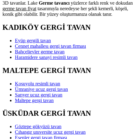
3D tavanlar. Lake
Germe tavancı
yüzlerce farklı renk ve dokudan
germe tavan fiyat
tasarımıyla neredeyse her şekli kemerli, köşeli,
konik gibi olabilir. Bir yüzey oluşturmanıza olanak tanır.
KADIKÖY GERGİ TAVAN
Eyüp gergili tavan
Cennet mahallesı gergi tavan firması
Bahçelievler germe tavan
Haramidere sanayi resimli tavan
MALTEPE GERGİ TAVAN
Koşuyolu resimli tavan
Ümraniye ucuz gergi tavan
Sarıyer ucuz gergi tavan
Maltepe gergi tavan
ÜSKÜDAR GERGİ TAVAN
Göztepe gökyüzü tavan
Cıhangır unıversite ucuz gergi tavan
Esenler gergi tavan firması