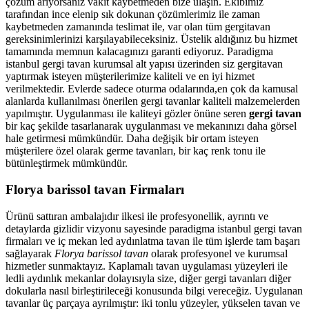
çözüm arıyorsanız vakit kaybetmeden bize ulaşın. Ekibimiz
tarafından ince elenip sık dokunan çözümlerimiz ile zaman
kaybetmeden zamanında teslimat ile, var olan tüm gergitavan
gereksinimlerinizi karşılayabileceksiniz. Üstelik aldığınız bu hizmet
tamamında memnun kalacagınızı garanti ediyoruz. Paradigma
istanbul
gergi tavan
kurumsal alt yapısı üzerinden siz gergitavan
yaptırmak isteyen müşterilerimize kaliteli ve en iyi hizmet
verilmektedir. Evlerde sadece oturma odalarında,en çok da kamusal
alanlarda kullanılması önerilen gergi tavanlar kaliteli malzemelerden
yapılmıştır. Uygulanması ile kaliteyi gözler önüne seren
gergi tavan
bir kaç şekilde tasarlanarak uygulanması ve mekanınızı daha görsel
hale getirmesi mümkündür. Daha değişik bir ortam isteyen
müşterilere özel olarak germe tavanları, bir kaç renk tonu ile
bütünleştirmek mümkündür.
Florya barissol tavan Firmaları
Ürünü sattıran ambalajıdır ilkesi ile profesyonellik, ayrıntı ve
detaylarda gizlidir vizyonu sayesinde paradigma istanbul gergi tavan
firmaları ve iç mekan led aydınlatma tavan ile tüm işlerde tam başarı
sağlayarak
Florya barissol tavan
olarak profesyonel ve kurumsal
hizmetler sunmaktayız. Kaplamalı tavan uygulaması yüzeyleri ile
ledli aydınlık mekanlar dolayısıyla size, diğer gergi tavanları diğer
dokularla nasıl birleştirileceği konusunda bilgi vereceğiz. Uygulanan
tavanlar üç parçaya ayrılmıştır: iki tonlu yüzeyler, yükselen tavan ve