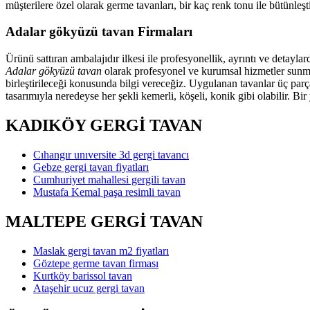
müşterilere özel olarak germe tavanları, bir kaç renk tonu ile bütünl
Adalar gökyüzü tavan Firmaları
Ürünü sattıran ambalajıdır ilkesi ile profesyonellik, ayrıntı ve detayl
Adalar gökyüzü tavan
olarak profesyonel ve kurumsal hizmetler sunmak
birleştirileceği konusunda bilgi vereceğiz. Uygulanan tavanlar üç parç
tasarımıyla neredeyse her şekli kemerli, köşeli, konik gibi olabilir. Bi
KADIKÖY GERGİ TAVAN
Cıhangır unıversite 3d gergi tavancı
Gebze gergi tavan fiyatları
Cumhuriyet mahallesi gergili tavan
Mustafa Kemal paşa resimli tavan
MALTEPE GERGİ TAVAN
Maslak gergi tavan m2 fiyatları
Göztepe germe tavan firması
Kurtköy barissol tavan
Ataşehir ucuz gergi tavan