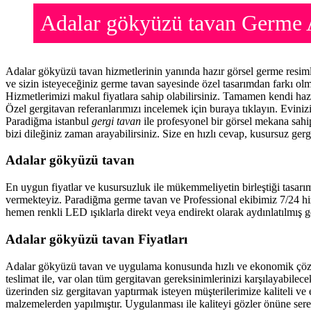
Adalar gökyüzü tavan Germe 
Adalar gökyüzü tavan hizmetlerinin yanında hazır görsel germe resim
ve sizin isteyeceğiniz germe tavan sayesinde özel tasarımdan farkı o
Hizmetlerimizi makul fiyatlara sahip olabilirsiniz. Tamamen kendi haz
Özel gergitavan referanlarımızı incelemek için buraya tıklayın. Evini
Paradiğma istanbul
gergi tavan
ile profesyonel bir görsel mekana sahip
bizi dileğiniz zaman arayabilirsiniz. Size en hızlı cevap, kusursuz gerg
Adalar gökyüzü tavan
En uygun fiyatlar ve kusursuzluk ile mükemmeliyetin birleştiği tasarı
vermekteyiz. Paradiğma
germe tavan
ve Professional ekibimiz 7/24 hi
hemen renkli LED ışıklarla direkt veya endirekt olarak aydınlatılmış ge
Adalar gökyüzü tavan Fiyatları
Adalar gökyüzü tavan ve uygulama konusunda hızlı ve ekonomik çözü
teslimat ile, var olan tüm gergitavan gereksinimlerinizi karşılayabil
üzerinden siz gergitavan yaptırmak isteyen müşterilerimize kaliteli ve
malzemelerden yapılmıştır. Uygulanması ile kaliteyi gözler önüne ser