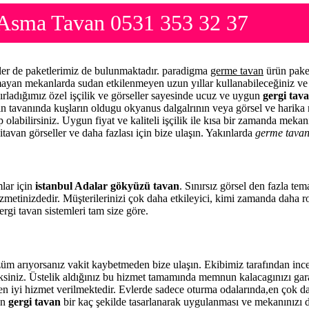
Asma Tavan 0531 353 32 37
ler de paketlerimiz de bulunmaktadır. paradigma
germe tavan
ürün paket
lmayan mekanlarda sudan etkilenmeyen uzun yıllar kullanabileceğiniz ve 
ırladığımız özel işçilik ve görseller sayesinde ucuz ve uygun
gergi tava
zin tavanında kuşların oldugu okyanus dalgalrının veya görsel ve harika 
 olabilirsiniz. Uygun fiyat ve kaliteli işçilik ile kısa bir zamanda meka
itavan görseller ve daha fazlası için bize ulaşın. Yakınlarda
germe tava
mlar için
istanbul Adalar gökyüzü tavan
. Sınırsız görsel den fazla te
zmetinizdedir. Müşterilerinizi çok daha etkileyici, kimi zamanda daha 
rgi tavan sistemleri tam size göre.
m arıyorsanız vakit kaybetmeden bize ulaşın. Ekibimiz tarafından in
eceksiniz. Üstelik aldığınız bu hizmet tamamında memnun kalacagınızı ga
 en iyi hizmet verilmektedir. Evlerde sadece oturma odalarında,en çok da 
en
gergi tavan
bir kaç şekilde tasarlanarak uygulanması ve mekanınızı 