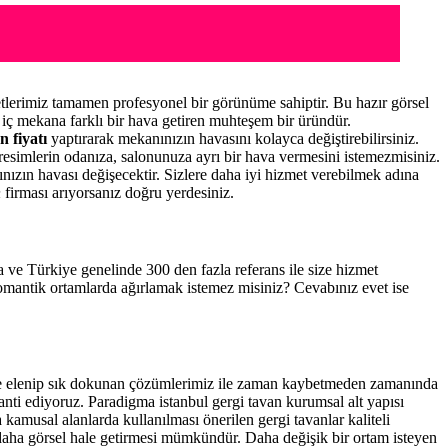
lerimiz tamamen profesyonel bir görünüme sahiptir. Bu hazır görsel
iç mekana farklı bir hava getiren muhteşem bir üründür.
n fiyatı
yaptırarak mekanınızın havasını kolayca değiştirebilirsiniz.
resimlerin odanıza, salonunuza ayrı bir hava vermesini istemezmisiniz.
nınızın havası değişecektir. Sizlere daha iyi hizmet verebilmek adına
n
firması arıyorsanız doğru yerdesiniz.
ma ve Türkiye genelinde 300 den fazla referans ile size hizmet
romantik ortamlarda ağırlamak istemez misiniz? Cevabınız evet ise
ce elenip sık dokunan çözümlerimiz ile zaman kaybetmeden zamanında
ranti ediyoruz. Paradigma istanbul
gergi tavan
kurumsal alt yapısı
kamusal alanlarda kullanılması önerilen gergi tavanlar kaliteli
daha görsel hale getirmesi mümkündür. Daha değişik bir ortam isteyen