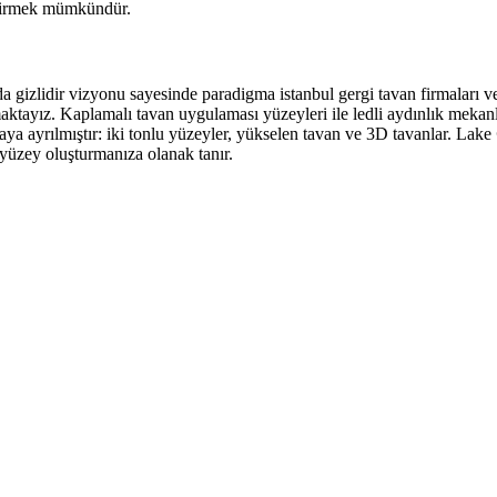
eştirmek mümkündür.
arda gizlidir vizyonu sayesinde paradigma istanbul gergi tavan firmaları 
tayız. Kaplamalı tavan uygulaması yüzeyleri ile ledli aydınlık mekanlar 
aya ayrılmıştır: iki tonlu yüzeyler, yükselen tavan ve 3D tavanlar. Lake
r yüzey oluşturmanıza olanak tanır.