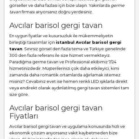
görseller ve daha fazlası için bize ulaşın. Yakınlarda
germe
tavan
firması arıyorsanız doğru yerdesiniz.
Avcılar barisol gergi tavan
En uygun fiyatlar ve kusursuzluk ile mükemmeliyetin
birleştiği tasarımlar için
istanbul Avcılar barisol gergi
tavan
. Sınırsız görsel den fazla tema ve Türkiye genelinde
300 den fazla referans ile size hizmet vermekteyiz.
Paradiğma
germe tavan
ve Professional ekibimiz 7/24
hizmetinizdedir. Müşterilerinizi çok daha etkileyici, kimi
zamanda daha romantik ortamlarda ağırlamak istemez
misiniz? Cevabınız evet ise hemen renkli LED ışıklarla direkt
veya endirekt olarak aydınlatılmış gergi tavan sistemleri tam
size göre.
Avcılar barisol gergi tavan
Fiyatları
Avcılar barisol gergi tavan ve uygulama konusunda hızlı ve
ekonomik çözüm arıyorsanız vakit kaybetmeden bize