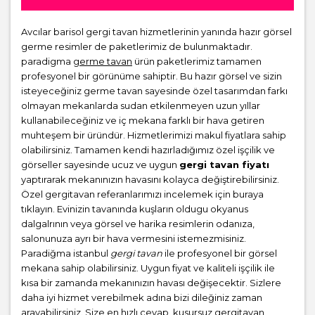
Avcılar barisol gergi tavan hizmetlerinin yanında hazır görsel
germe resimler de paketlerimiz de bulunmaktadır.
paradigma
germe tavan
ürün paketlerimiz tamamen
profesyonel bir görünüme sahiptir. Bu hazır görsel ve sizin
isteyeceğiniz germe tavan sayesinde özel tasarımdan farkı
olmayan mekanlarda sudan etkilenmeyen uzun yıllar
kullanabileceğiniz ve iç mekana farklı bir hava getiren
muhteşem bir üründür. Hizmetlerimizi makul fiyatlara sahip
olabilirsiniz. Tamamen kendi hazırladığımız özel işçilik ve
görseller sayesinde ucuz ve uygun
gergi tavan fiyatı
yaptırarak mekanınızın havasını kolayca değiştirebilirsiniz.
Özel gergitavan referanlarımızı incelemek için buraya
tıklayın. Evinizin tavanında kuşların oldugu okyanus
dalgalrının veya görsel ve harika resimlerin odanıza,
salonunuza ayrı bir hava vermesini istemezmisiniz.
Paradiğma istanbul
gergi tavan
ile profesyonel bir görsel
mekana sahip olabilirsiniz. Uygun fiyat ve kaliteli işçilik ile
kısa bir zamanda mekanınızın havası değişecektir. Sizlere
daha iyi hizmet verebilmek adına bizi dileğiniz zaman
arayabilirsiniz. Size en hızlı cevap, kusursuz gergitavan