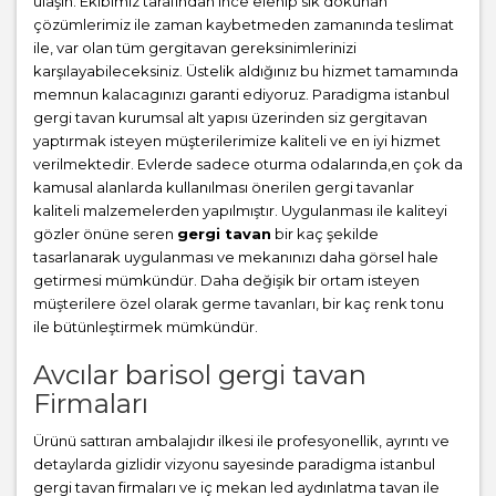
ulaşın. Ekibimiz tarafından ince elenip sık dokunan
çözümlerimiz ile zaman kaybetmeden zamanında teslimat
ile, var olan tüm gergitavan gereksinimlerinizi
karşılayabileceksiniz. Üstelik aldığınız bu hizmet tamamında
memnun kalacagınızı garanti ediyoruz. Paradigma istanbul
gergi tavan
kurumsal alt yapısı üzerinden siz gergitavan
yaptırmak isteyen müşterilerimize kaliteli ve en iyi hizmet
verilmektedir. Evlerde sadece oturma odalarında,en çok da
kamusal alanlarda kullanılması önerilen gergi tavanlar
kaliteli malzemelerden yapılmıştır. Uygulanması ile kaliteyi
gözler önüne seren
gergi tavan
bir kaç şekilde
tasarlanarak uygulanması ve mekanınızı daha görsel hale
getirmesi mümkündür. Daha değişik bir ortam isteyen
müşterilere özel olarak germe tavanları, bir kaç renk tonu
ile bütünleştirmek mümkündür.
Avcılar barisol gergi tavan
Firmaları
Ürünü sattıran ambalajıdır ilkesi ile profesyonellik, ayrıntı ve
detaylarda gizlidir vizyonu sayesinde paradigma istanbul
gergi tavan firmaları ve iç mekan led aydınlatma tavan ile