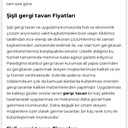
tam size göre.
Şişli gergi tavan Fiyatları
Şişli gergi tavan ve uygulama konusunda hızlı ve ekonomik
çözüm arıyorsanız vakit kaybetmeden bize ulaşın. Ekibimiz
tarafından ince elenip sık dokunan çözümlerimiz ile zaman
kaybetmeden zamanında teslimat ile, var olan tüm gergitavan
gereksinimlerinizi karşılayabileceksiniz. Üstelik aldığınız bu
hizmet tamamında memnun kalacagınızı garanti ediyoruz.
Paradigma istanbul
gergi tavan
kurumsal alt yapısı üzerinden
siz gergitavan yaptırmak isteyen müşterilerimize kaliteli ve en
iyi hizmet verilmektedir. Evlerde sadece oturma
odalarında,en çok da kamusal alanlarda kullanılması önerilen
gergi tavanlar kaliteli malzemelerden yapılmıştır. Uygulanması
ile kaliteyi gözler önüne seren
gergi tavan
bir kaç şekilde
tasarlanarak uygulanması ve mekanınızı daha görsel hale
getirmesi mümkündür. Daha değişik bir ortam isteyen
müşterilere özel olarak germe tavanları, bir kaç renk tonu ile
bütünleştirmek mümkündür.