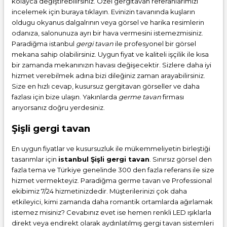
kolayca değiştirebilirsiniz. Özel gergitavan referanlarımızı
incelemek için buraya tıklayın. Evinizin tavanında kuşların
oldugu okyanus dalgalrının veya görsel ve harika resimlerin
odanıza, salonunuza ayrı bir hava vermesini istemezmisiniz.
Paradiğma istanbul
gergi tavan
ile profesyonel bir görsel
mekana sahip olabilirsiniz. Uygun fiyat ve kaliteli işçilik ile kısa
bir zamanda mekanınızın havası değişecektir. Sizlere daha iyi
hizmet verebilmek adına bizi dileğiniz zaman arayabilirsiniz.
Size en hızlı cevap, kusursuz gergitavan görseller ve daha
fazlası için bize ulaşın. Yakınlarda
germe tavan
firması
arıyorsanız doğru yerdesiniz.
Şişli gergi tavan
En uygun fiyatlar ve kusursuzluk ile mükemmeliyetin birleştiği
tasarımlar için
istanbul Şişli gergi tavan
. Sınırsız görsel den
fazla tema ve Türkiye genelinde 300 den fazla referans ile size
hizmet vermekteyiz. Paradiğma
germe tavan
ve Professional
ekibimiz 7/24 hizmetinizdedir. Müşterilerinizi çok daha
etkileyici, kimi zamanda daha romantik ortamlarda ağırlamak
istemez misiniz? Cevabınız evet ise hemen renkli LED ışıklarla
direkt veya endirekt olarak aydınlatılmış gergi tavan sistemleri