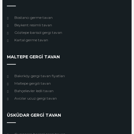
Bostancı germe tavan
Beykent resimli tavan
Göztepe barisol gergi tavan
Kartal germe tavan
MALTEPE GERGİ TAVAN
Bakırköy gergi tavan fiyatları
Maltepe gergili tavan
Bahçelievler ledli tavan
Avcılar ucuz gergi tavan
ÜSKÜDAR GERGİ TAVAN