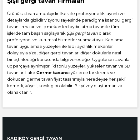
Şişli gergi tavan Firmaları
Ürünü sattıran ambalajıdır ilkesi ile profesyonellik, ayrıntı ve
detaylarda gizlidir vizyonu sayesinde paradigma istanbul gergi
tavan firmaları ve iç mekan led aydınlatma tavan ile tüm
işlerde tam başarı sağlayarak
Şişli gergi tavan
olarak
profesyonel ve kurumsal hizmetler sunmaktayız. Kaplamalı
tavan uygulaması yüzeyleri ile ledli aydınlık mekanlar
dolayısıyla size, diğer gergi tavanları diğer dokularla nasıl
birleştirileceği konusunda bilgi vereceğiz. Uygulanan tavanlar
üç parçaya ayrılmıştır: iki tonlu yüzeyler, yükselen tavan ve 3D
tavanlar. Lake
Germe tavancı
yüzlerce farklı renk ve
dokudan
germe tavan fiyat
tasarımıyla neredeyse her şekli
kemerli, köşeli, konik gibi olabilir. Bir yüzey oluşturmanıza
olanak tanır.
KADIKÖY GERGİ TAVAN