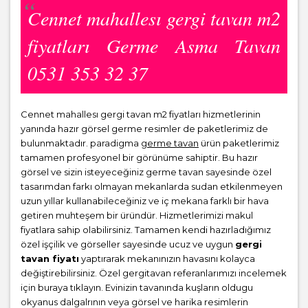
Cennet mahallesı gergi tavan m2
fiyatları Germe Asma Tavan
0531 353 32 37
Cennet mahallesı gergi tavan m2 fiyatları hizmetlerinin
yanında hazır görsel germe resimler de paketlerimiz de
bulunmaktadır. paradigma
germe tavan
ürün paketlerimiz
tamamen profesyonel bir görünüme sahiptir. Bu hazır
görsel ve sizin isteyeceğiniz germe tavan sayesinde özel
tasarımdan farkı olmayan mekanlarda sudan etkilenmeyen
uzun yıllar kullanabileceğiniz ve iç mekana farklı bir hava
getiren muhteşem bir üründür. Hizmetlerimizi makul
fiyatlara sahip olabilirsiniz. Tamamen kendi hazırladığımız
özel işçilik ve görseller sayesinde ucuz ve uygun
gergi
tavan fiyatı
yaptırarak mekanınızın havasını kolayca
değiştirebilirsiniz. Özel gergitavan referanlarımızı incelemek
için buraya tıklayın. Evinizin tavanında kuşların oldugu
okyanus dalgalrının veya görsel ve harika resimlerin