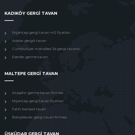
KADIKÖY GERGİ TAVAN
Nişantaşı gergi tavan m2 fiyatları
Adalar gergili tavan
Cumhuriyet mahallesi 3d gergi tavancı
Esenler germe tavan
MALTEPE GERGİ TAVAN
Ataşehir germe tavan firması
Nişantaşı gergi tavan fiyatları
Fatih barissol tavan
Bahçelievler gergi tavan firması
ÜSKÜDAR GERGİ TAVAN