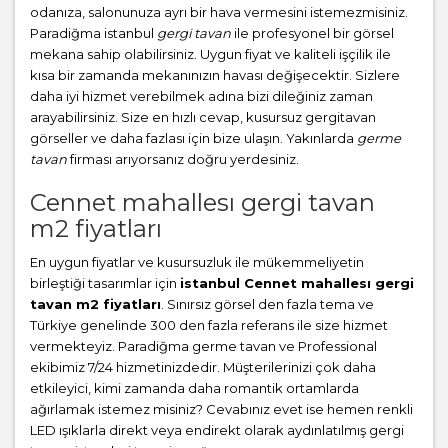
odanıza, salonunuza ayrı bir hava vermesini istemezmisiniz.
Paradiğma istanbul
gergi tavan
ile profesyonel bir görsel
mekana sahip olabilirsiniz. Uygun fiyat ve kaliteli işçilik ile
kısa bir zamanda mekanınızın havası değişecektir. Sizlere
daha iyi hizmet verebilmek adına bizi dileğiniz zaman
arayabilirsiniz. Size en hızlı cevap, kusursuz gergitavan
görseller ve daha fazlası için bize ulaşın. Yakınlarda
germe
tavan
firması arıyorsanız doğru yerdesiniz.
Cennet mahallesı gergi tavan
m2 fiyatları
En uygun fiyatlar ve kusursuzluk ile mükemmeliyetin
birleştiği tasarımlar için
istanbul Cennet mahallesı gergi
tavan m2 fiyatları
. Sınırsız görsel den fazla tema ve
Türkiye genelinde 300 den fazla referans ile size hizmet
vermekteyiz. Paradiğma
germe tavan
ve Professional
ekibimiz 7/24 hizmetinizdedir. Müşterilerinizi çok daha
etkileyici, kimi zamanda daha romantik ortamlarda
ağırlamak istemez misiniz? Cevabınız evet ise hemen renkli
LED ışıklarla direkt veya endirekt olarak aydınlatılmış gergi