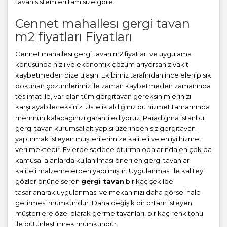
tavan sistemleri tam size göre.
Cennet mahallesı gergi tavan
m2 fiyatları Fiyatları
Cennet mahallesı gergi tavan m2 fiyatları ve uygulama
konusunda hızlı ve ekonomik çözüm arıyorsanız vakit
kaybetmeden bize ulaşın. Ekibimiz tarafından ince elenip sık
dokunan çözümlerimiz ile zaman kaybetmeden zamanında
teslimat ile, var olan tüm gergitavan gereksinimlerinizi
karşılayabileceksiniz. Üstelik aldığınız bu hizmet tamamında
memnun kalacagınızı garanti ediyoruz. Paradigma istanbul
gergi tavan
kurumsal alt yapısı üzerinden siz gergitavan
yaptırmak isteyen müşterilerimize kaliteli ve en iyi hizmet
verilmektedir. Evlerde sadece oturma odalarında,en çok da
kamusal alanlarda kullanılması önerilen gergi tavanlar
kaliteli malzemelerden yapılmıştır. Uygulanması ile kaliteyi
gözler önüne seren
gergi tavan
bir kaç şekilde
tasarlanarak uygulanması ve mekanınızı daha görsel hale
getirmesi mümkündür. Daha değişik bir ortam isteyen
müşterilere özel olarak germe tavanları, bir kaç renk tonu
ile bütünleştirmek mümkündür.