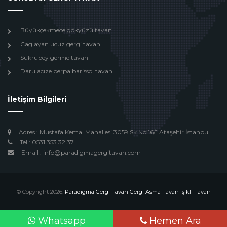
Büyükçekmece gökyüzü tavan
Caglayan ucuz gergi tavan
Sukrubey germe tavan
Darulacıze perpa barissol tavan
İletişim Bilgileri
Adres : Mustafa Kemal Mahallesi 3059 Sk No:16/1 Ataşehir İstanbul
Tel : 0531 353 32 37
Email : info@paradigmagergitavan.com
© Copyright 2026.
Paradigma Gergi Tavan Gergi Asma Tavan Işıklı Tavan
Design by
Beyoglu Webtasarım
Whatsapp
Hemen Ara