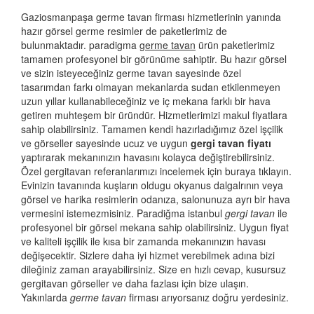
Gaziosmanpaşa germe tavan firması hizmetlerinin yanında
hazır görsel germe resimler de paketlerimiz de
bulunmaktadır. paradigma
germe tavan
ürün paketlerimiz
tamamen profesyonel bir görünüme sahiptir. Bu hazır görsel
ve sizin isteyeceğiniz germe tavan sayesinde özel
tasarımdan farkı olmayan mekanlarda sudan etkilenmeyen
uzun yıllar kullanabileceğiniz ve iç mekana farklı bir hava
getiren muhteşem bir üründür. Hizmetlerimizi makul fiyatlara
sahip olabilirsiniz. Tamamen kendi hazırladığımız özel işçilik
ve görseller sayesinde ucuz ve uygun
gergi tavan fiyatı
yaptırarak mekanınızın havasını kolayca değiştirebilirsiniz.
Özel gergitavan referanlarımızı incelemek için buraya tıklayın.
Evinizin tavanında kuşların oldugu okyanus dalgalrının veya
görsel ve harika resimlerin odanıza, salonunuza ayrı bir hava
vermesini istemezmisiniz. Paradiğma istanbul
gergi tavan
ile
profesyonel bir görsel mekana sahip olabilirsiniz. Uygun fiyat
ve kaliteli işçilik ile kısa bir zamanda mekanınızın havası
değişecektir. Sizlere daha iyi hizmet verebilmek adına bizi
dileğiniz zaman arayabilirsiniz. Size en hızlı cevap, kusursuz
gergitavan görseller ve daha fazlası için bize ulaşın.
Yakınlarda
germe tavan
firması arıyorsanız doğru yerdesiniz.