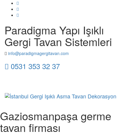
Paradigma Yapı Işıklı
Gergi Tavan Sistemleri
info@paradigmagergitavan.com
0531 353 32 37
Toggl
naviga
Gaziosmanpaşa germe
tavan firması