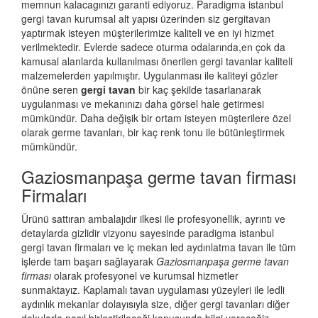
memnun kalacagınızı garanti ediyoruz. Paradigma istanbul
gergi tavan
kurumsal alt yapısı üzerinden siz gergitavan
yaptırmak isteyen müşterilerimize kaliteli ve en iyi hizmet
verilmektedir. Evlerde sadece oturma odalarında,en çok da
kamusal alanlarda kullanılması önerilen gergi tavanlar kaliteli
malzemelerden yapılmıştır. Uygulanması ile kaliteyi gözler
önüne seren
gergi tavan
bir kaç şekilde tasarlanarak
uygulanması ve mekanınızı daha görsel hale getirmesi
mümkündür. Daha değişik bir ortam isteyen müşterilere özel
olarak germe tavanları, bir kaç renk tonu ile bütünleştirmek
mümkündür.
Gaziosmanpaşa germe tavan firması
Firmaları
Ürünü sattıran ambalajıdır ilkesi ile profesyonellik, ayrıntı ve
detaylarda gizlidir vizyonu sayesinde paradigma istanbul
gergi tavan firmaları ve iç mekan led aydınlatma tavan ile tüm
işlerde tam başarı sağlayarak
Gaziosmanpaşa germe tavan
firması
olarak profesyonel ve kurumsal hizmetler
sunmaktayız. Kaplamalı tavan uygulaması yüzeyleri ile ledli
aydınlık mekanlar dolayısıyla size, diğer gergi tavanları diğer