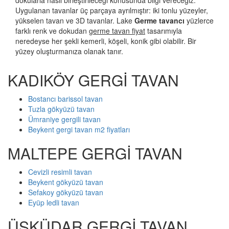
dokularla nasıl birleştirileceği konusunda bilgi vereceğiz.
Uygulanan tavanlar üç parçaya ayrılmıştır: iki tonlu yüzeyler,
yükselen tavan ve 3D tavanlar. Lake
Germe tavancı
yüzlerce
farklı renk ve dokudan
germe tavan fiyat
tasarımıyla
neredeyse her şekli kemerli, köşeli, konik gibi olabilir. Bir
yüzey oluşturmanıza olanak tanır.
KADIKÖY GERGİ TAVAN
Bostancı barissol tavan
Tuzla gökyüzü tavan
Ümraniye gergili tavan
Beykent gergi tavan m2 fiyatları
MALTEPE GERGİ TAVAN
Cevizli resimli tavan
Beykent gökyüzü tavan
Sefakoy gökyüzü tavan
Eyüp ledli tavan
ÜSKÜDAR GERGİ TAVAN