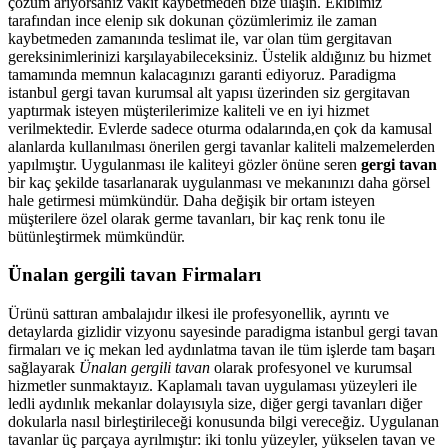
çözüm arıyorsanız vakit kaybetmeden bize ulaşın. Ekibimiz
tarafından ince elenip sık dokunan çözümlerimiz ile zaman
kaybetmeden zamanında teslimat ile, var olan tüm gergitavan
gereksinimlerinizi karşılayabileceksiniz. Üstelik aldığınız bu hizmet
tamamında memnun kalacagınızı garanti ediyoruz. Paradigma
istanbul
gergi tavan
kurumsal alt yapısı üzerinden siz gergitavan
yaptırmak isteyen müşterilerimize kaliteli ve en iyi hizmet
verilmektedir. Evlerde sadece oturma odalarında,en çok da kamusal
alanlarda kullanılması önerilen gergi tavanlar kaliteli malzemelerden
yapılmıştır. Uygulanması ile kaliteyi gözler önüne seren
gergi tavan
bir kaç şekilde tasarlanarak uygulanması ve mekanınızı daha görsel
hale getirmesi mümkündür. Daha değişik bir ortam isteyen
müşterilere özel olarak germe tavanları, bir kaç renk tonu ile
bütünleştirmek mümkündür.
Ünalan gergili tavan Firmaları
Ürünü sattıran ambalajıdır ilkesi ile profesyonellik, ayrıntı ve
detaylarda gizlidir vizyonu sayesinde paradigma istanbul gergi tavan
firmaları ve iç mekan led aydınlatma tavan ile tüm işlerde tam başarı
sağlayarak
Ünalan gergili tavan
olarak profesyonel ve kurumsal
hizmetler sunmaktayız. Kaplamalı tavan uygulaması yüzeyleri ile
ledli aydınlık mekanlar dolayısıyla size, diğer gergi tavanları diğer
dokularla nasıl birleştirileceği konusunda bilgi vereceğiz. Uygulanan
tavanlar üç parçaya ayrılmıştır: iki tonlu yüzeyler, yükselen tavan ve