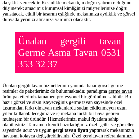
da şıklık verecektir. Kesinlikle mekan için doğru yatırım olduğunu
düşünerek; amacımız kurumsal kimliğinizi müşterilerinize doğru
yansıtacak, etkili bir tasarım eşliğinde mekanınıza aydıklık ve görsel
dünyada yerinizi almanıza yardımcı olacaktır.
Ünalan gergili tavan
Germe Asma Tavan 0531
353 32 37
Ünalan gergili tavan hizmetlerinin yanında hazır görsel germe
resimler de paketlerimiz de bulunmaktadır. paradigma
germe tavan
ürün paketlerimiz tamamen profesyonel bir görünüme sahiptir. Bu
hazır görsel ve sizin isteyeceğiniz germe tavan sayesinde özel
tasarımdan farkı olmayan mekanlarda sudan etkilenmeyen uzun
yıllar kullanabileceğiniz ve iç mekana farklı bir hava getiren
muhteşem bir üründür. Hizmetlerimizi makul fiyatlara sahip
olabilirsiniz. Tamamen kendi hazırladığımız özel işçilik ve görseller
sayesinde ucuz ve uygun
gergi tavan fiyatı
yaptırarak mekanınızın
havasını kolayca değiştirebilirsiniz. Özel gergitavan referanlarımızı