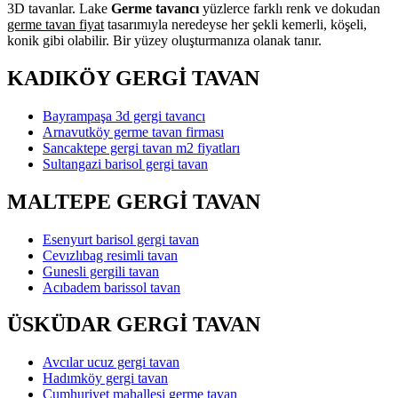
3D tavanlar. Lake
Germe tavancı
yüzlerce farklı renk ve dokudan
germe tavan fiyat
tasarımıyla neredeyse her şekli kemerli, köşeli,
konik gibi olabilir. Bir yüzey oluşturmanıza olanak tanır.
KADIKÖY GERGİ TAVAN
Bayrampaşa 3d gergi tavancı
Arnavutköy germe tavan firması
Sancaktepe gergi tavan m2 fiyatları
Sultangazi barisol gergi tavan
MALTEPE GERGİ TAVAN
Esenyurt barisol gergi tavan
Cevızlıbag resimli tavan
Gunesli gergili tavan
Acıbadem barissol tavan
ÜSKÜDAR GERGİ TAVAN
Avcılar ucuz gergi tavan
Hadımköy gergi tavan
Cumhuriyet mahallesi germe tavan