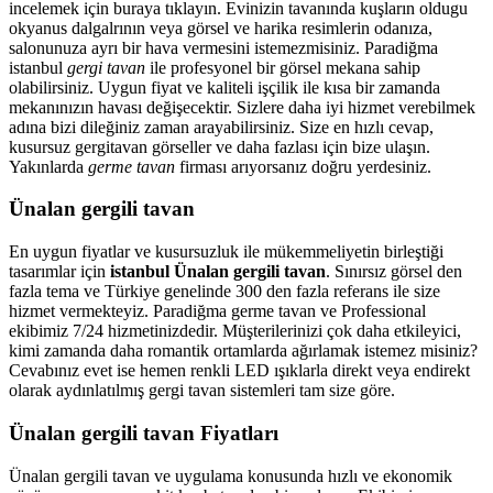
incelemek için buraya tıklayın. Evinizin tavanında kuşların oldugu
okyanus dalgalrının veya görsel ve harika resimlerin odanıza,
salonunuza ayrı bir hava vermesini istemezmisiniz. Paradiğma
istanbul
gergi tavan
ile profesyonel bir görsel mekana sahip
olabilirsiniz. Uygun fiyat ve kaliteli işçilik ile kısa bir zamanda
mekanınızın havası değişecektir. Sizlere daha iyi hizmet verebilmek
adına bizi dileğiniz zaman arayabilirsiniz. Size en hızlı cevap,
kusursuz gergitavan görseller ve daha fazlası için bize ulaşın.
Yakınlarda
germe tavan
firması arıyorsanız doğru yerdesiniz.
Ünalan gergili tavan
En uygun fiyatlar ve kusursuzluk ile mükemmeliyetin birleştiği
tasarımlar için
istanbul Ünalan gergili tavan
. Sınırsız görsel den
fazla tema ve Türkiye genelinde 300 den fazla referans ile size
hizmet vermekteyiz. Paradiğma
germe tavan
ve Professional
ekibimiz 7/24 hizmetinizdedir. Müşterilerinizi çok daha etkileyici,
kimi zamanda daha romantik ortamlarda ağırlamak istemez misiniz?
Cevabınız evet ise hemen renkli LED ışıklarla direkt veya endirekt
olarak aydınlatılmış gergi tavan sistemleri tam size göre.
Ünalan gergili tavan Fiyatları
Ünalan gergili tavan ve uygulama konusunda hızlı ve ekonomik