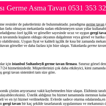
ması Germe Asma Tavan 0531 353 32
erme resimler de paketlerimiz de bulunmaktadır. paradigma
germe tavan
ü
mdan farkı olmayan mekanlarda sudan etkilenmeyen uzun yıllar kullanabi
ırladığımız özel işçilik ve görseller sayesinde ucuz ve uygun
gergi tava
zin tavanında kuşların oldugu okyanus dalgalrının veya görsel ve harika 
 olabilirsiniz. Uygun fiyat ve kaliteli işçilik ile kısa bir zamanda meka
itavan görseller ve daha fazlası için bize ulaşın. Yakınlarda
germe tava
mlar için
istanbul Sultanbeyli germe tavan firması
. Sınırsız görsel de
7/24 hizmetinizdedir. Müşterilerinizi çok daha etkileyici, kimi zamand
ş gergi tavan sistemleri tam size göre.
nomik çözüm arıyorsanız vakit kaybetmeden bize ulaşın. Ekibimiz tara
rşılayabileceksiniz. Üstelik aldığınız bu hizmet tamamında memnun kala
eli ve en iyi hizmet verilmektedir. Evlerde sadece oturma odalarında,en 
en
gergi tavan
bir kaç şekilde tasarlanarak uygulanması ve mekanınızı 