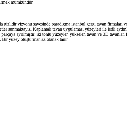
eştirmek mümkündür.
arda gizlidir vizyonu sayesinde paradigma istanbul gergi tavan firmaları 
ler sunmaktayız. Kaplamalı tavan uygulaması yüzeyleri ile ledli aydınlık
ç parçaya ayrılmıştır: iki tonlu yüzeyler, yükselen tavan ve 3D tavanlar
r. Bir yüzey oluşturmanıza olanak tanır.