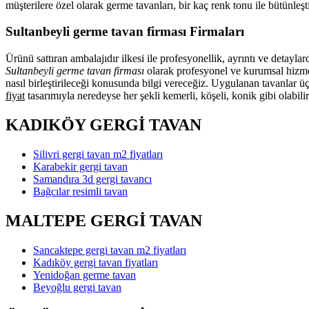
müşterilere özel olarak germe tavanları, bir kaç renk tonu ile bütünl
Sultanbeyli germe tavan firması Firmaları
Ürünü sattıran ambalajıdır ilkesi ile profesyonellik, ayrıntı ve detayl
Sultanbeyli germe tavan firması
olarak profesyonel ve kurumsal hizmet
nasıl birleştirileceği konusunda bilgi vereceğiz. Uygulanan tavanlar ü
fiyat
tasarımıyla neredeyse her şekli kemerli, köşeli, konik gibi olabili
KADIKÖY GERGİ TAVAN
Silivri gergi tavan m2 fiyatları
Karabekir gergi tavan
Samandıra 3d gergi tavancı
Bağcılar resimli tavan
MALTEPE GERGİ TAVAN
Sancaktepe gergi tavan m2 fiyatları
Kadıköy gergi tavan fiyatları
Yenidoğan germe tavan
Beyoğlu gergi tavan