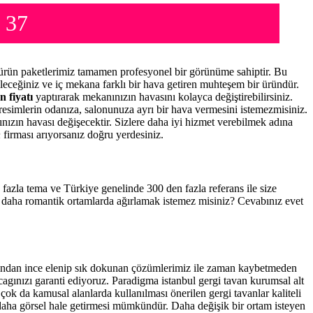
 37
rün paketlerimiz tamamen profesyonel bir görünüme sahiptir. Bu
leceğiniz ve iç mekana farklı bir hava getiren muhteşem bir üründür.
n fiyatı
yaptırarak mekanınızın havasını kolayca değiştirebilirsiniz.
resimlerin odanıza, salonunuza ayrı bir hava vermesini istemezmisiniz.
nınızın havası değişecektir. Sizlere daha iyi hizmet verebilmek adına
n
firması arıyorsanız doğru yerdesiniz.
n fazla tema ve Türkiye genelinde 300 den fazla referans ile size
a daha romantik ortamlarda ağırlamak istemez misiniz? Cevabınız evet
fından ince elenip sık dokunan çözümlerimiz ile zaman kaybetmeden
cagınızı garanti ediyoruz. Paradigma istanbul
gergi tavan
kurumsal alt
çok da kamusal alanlarda kullanılması önerilen gergi tavanlar kaliteli
daha görsel hale getirmesi mümkündür. Daha değişik bir ortam isteyen