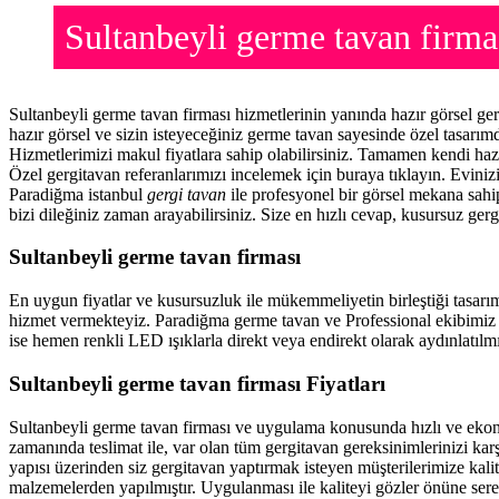
Sultanbeyli germe tavan fir
Sultanbeyli germe tavan firması hizmetlerinin yanında hazır görsel g
hazır görsel ve sizin isteyeceğiniz germe tavan sayesinde özel tasarı
Hizmetlerimizi makul fiyatlara sahip olabilirsiniz. Tamamen kendi haz
Özel gergitavan referanlarımızı incelemek için buraya tıklayın. Evini
Paradiğma istanbul
gergi tavan
ile profesyonel bir görsel mekana sahip
bizi dileğiniz zaman arayabilirsiniz. Size en hızlı cevap, kusursuz gerg
Sultanbeyli germe tavan firması
En uygun fiyatlar ve kusursuzluk ile mükemmeliyetin birleştiği tasarı
hizmet vermekteyiz. Paradiğma
germe tavan
ve Professional ekibimiz 
ise hemen renkli LED ışıklarla direkt veya endirekt olarak aydınlatılmı
Sultanbeyli germe tavan firması Fiyatları
Sultanbeyli germe tavan firması ve uygulama konusunda hızlı ve eko
zamanında teslimat ile, var olan tüm gergitavan gereksinimlerinizi ka
yapısı üzerinden siz gergitavan yaptırmak isteyen müşterilerimize kalit
malzemelerden yapılmıştır. Uygulanması ile kaliteyi gözler önüne ser