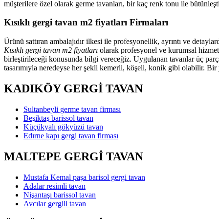
müşterilere özel olarak germe tavanları, bir kaç renk tonu ile bütünl
Kısıklı gergi tavan m2 fiyatları Firmaları
Ürünü sattıran ambalajıdır ilkesi ile profesyonellik, ayrıntı ve detayl
Kısıklı gergi tavan m2 fiyatları
olarak profesyonel ve kurumsal hizmetle
birleştirileceği konusunda bilgi vereceğiz. Uygulanan tavanlar üç parç
tasarımıyla neredeyse her şekli kemerli, köşeli, konik gibi olabilir. Bi
KADIKÖY GERGİ TAVAN
Sultanbeyli germe tavan firması
Beşiktaş barissol tavan
Küçükyalı gökyüzü tavan
Edırne kapı gergi tavan firması
MALTEPE GERGİ TAVAN
Mustafa Kemal paşa barisol gergi tavan
Adalar resimli tavan
Nişantaşı barissol tavan
Avcılar gergili tavan