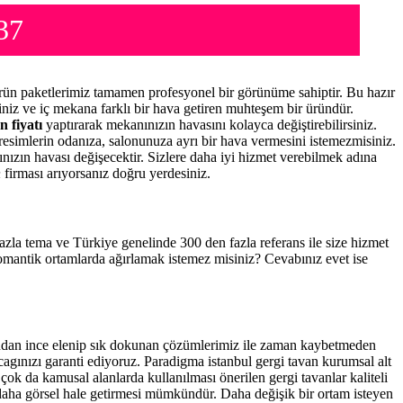
37
ün paketlerimiz tamamen profesyonel bir görünüme sahiptir. Bu hazır
niz ve iç mekana farklı bir hava getiren muhteşem bir üründür.
n fiyatı
yaptırarak mekanınızın havasını kolayca değiştirebilirsiniz.
resimlerin odanıza, salonunuza ayrı bir hava vermesini istemezmisiniz.
nınızın havası değişecektir. Sizlere daha iyi hizmet verebilmek adına
n
firması arıyorsanız doğru yerdesiniz.
 fazla tema ve Türkiye genelinde 300 den fazla referans ile size hizmet
romantik ortamlarda ağırlamak istemez misiniz? Cevabınız evet ise
fından ince elenip sık dokunan çözümlerimiz ile zaman kaybetmeden
cagınızı garanti ediyoruz. Paradigma istanbul
gergi tavan
kurumsal alt
çok da kamusal alanlarda kullanılması önerilen gergi tavanlar kaliteli
daha görsel hale getirmesi mümkündür. Daha değişik bir ortam isteyen