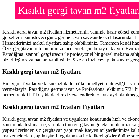
Kısıklı gergi tavan m2 fiyat
Kısıklı gergi tavan m2 fiyatları hizmetlerinin yanında hazır görsel g
görsel ve sizin isteyeceğiniz germe tavan sayesinde özel tasarımdan f
Hizmetlerimizi makul fiyatlara sahip olabilirsiniz. Tamamen kendi haz
Özel gergitavan referanlarımızı incelemek için buraya tıklayın. Evini
Paradiğma istanbul
gergi tavan
ile profesyonel bir görsel mekana sahip
bizi dileğiniz zaman arayabilirsiniz. Size en hızlı cevap, kusursuz gerg
Kısıklı gergi tavan m2 fiyatları
En uygun fiyatlar ve kusursuzluk ile mükemmeliyetin birleştiği tasarı
vermekteyiz. Paradiğma
germe tavan
ve Professional ekibimiz 7/24 hi
hemen renkli LED ışıklarla direkt veya endirekt olarak aydınlatılmış ge
Kısıklı gergi tavan m2 fiyatları Fiyatları
Kısıklı gergi tavan m2 fiyatları ve uygulama konusunda hızlı ve eko
zamanında teslimat ile, var olan tüm gergitavan gereksinimlerinizi ka
yapısı üzerinden siz gergitavan yaptırmak isteyen müşterilerimize kalit
malzemelerden yapılmıştır. Uygulanması ile kaliteyi gözler önüne ser