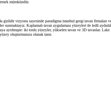
eştirmek mümkündür.
arda gizlidir vizyonu sayesinde paradigma istanbul gergi tavan firmaları 
r sunmaktayız. Kaplamalı tavan uygulaması yüzeyleri ile ledli aydınlık 
aya ayrılmıştır: iki tonlu yüzeyler, yükselen tavan ve 3D tavanlar. Lake
r yüzey oluşturmanıza olanak tanır.