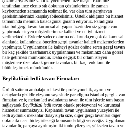
çözüm arıyorsanız vakit kaybetmeden bize ulaşın. Ekibimiz
tarafından ince elenip sık dokunan çözümlerimiz ile zaman
kaybetmeden zamanında teslimat ile, var olan tüm gergitavan
gereksinimlerinizi karşılayabileceksiniz. Üstelik aldığınız bu hizmet
tamamında memnun kalacagınızı garanti ediyoruz. Paradigma
istanbul
gergi tavan
kurumsal alt yapısı üzerinden siz gergitavan
yaptırmak isteyen müşterilerimize kaliteli ve en iyi hizmet
verilmektedir. Evlerde sadece oturma odalarında,en çok da kamusal
alanlarda kullanılması önerilen gergi tavanlar kaliteli malzemelerden
yapılmıştır. Uygulanması ile kaliteyi gözler önüne seren
gergi tavan
bir kaç şekilde tasarlanarak uygulanması ve mekanınızı daha görsel
hale getirmesi mümkündür. Daha değişik bir ortam isteyen
müşterilere özel olarak germe tavanları, bir kaç renk tonu ile
bütünleştirmek mümkündür.
Beylikdüzü ledli tavan Firmaları
Ürünü sattıran ambalajıdır ilkesi ile profesyonellik, ayrıntı ve
detaylarda gizlidir vizyonu sayesinde paradigma istanbul gergi tavan
firmaları ve iç mekan led aydınlatma tavan ile tüm işlerde tam başarı
sağlayarak
Beylikdüzü ledli tavan
olarak profesyonel ve kurumsal
hizmetler sunmaktayız. Kaplamalı tavan uygulaması yüzeyleri ile
ledli aydınlık mekanlar dolayısıyla size, diğer gergi tavanları diğer
dokularla nasıl birleştirileceği konusunda bilgi vereceğiz. Uygulanan
tavanlar üç parçaya ayrılmıştır: iki tonlu yüzeyler, yükselen tavan ve