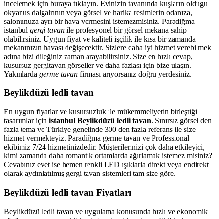
incelemek için buraya tıklayın. Evinizin tavanında kuşların oldugu
okyanus dalgalrının veya görsel ve harika resimlerin odanıza,
salonunuza ayrı bir hava vermesini istemezmisiniz. Paradiğma
istanbul
gergi tavan
ile profesyonel bir görsel mekana sahip
olabilirsiniz. Uygun fiyat ve kaliteli işçilik ile kısa bir zamanda
mekanınızın havası değişecektir. Sizlere daha iyi hizmet verebilmek
adına bizi dileğiniz zaman arayabilirsiniz. Size en hızlı cevap,
kusursuz gergitavan görseller ve daha fazlası için bize ulaşın.
Yakınlarda
germe tavan
firması arıyorsanız doğru yerdesiniz.
Beylikdüzü ledli tavan
En uygun fiyatlar ve kusursuzluk ile mükemmeliyetin birleştiği
tasarımlar için
istanbul Beylikdüzü ledli tavan
. Sınırsız görsel den
fazla tema ve Türkiye genelinde 300 den fazla referans ile size
hizmet vermekteyiz. Paradiğma
germe tavan
ve Professional
ekibimiz 7/24 hizmetinizdedir. Müşterilerinizi çok daha etkileyici,
kimi zamanda daha romantik ortamlarda ağırlamak istemez misiniz?
Cevabınız evet ise hemen renkli LED ışıklarla direkt veya endirekt
olarak aydınlatılmış gergi tavan sistemleri tam size göre.
Beylikdüzü ledli tavan Fiyatları
Beylikdüzü ledli tavan ve uygulama konusunda hızlı ve ekonomik