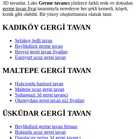
3D tavanlar. Lake
Germe tavancı
yüzlerce farklı renk ve dokudan
germe tavan fiyat
tasarımıyla neredeyse her şekli kemerli, köşeli,
konik gibi olabilir. Bir yüzey oluşturmanıza olanak tanır.
KADIKÖY GERGİ TAVAN
Sefakoy ledli tavan
Beylikdüzü germe tavan
Besyol gergi tavan fiyatları
Esenyurt ucuz gergi tavan
MALTEPE GERGİ TAVAN
Halıcıoglu barissol tavan
Maltepe ucuz gergi tavan
Sultangazi 3d gergi tavancı
Okmeydanı gergi tavan m2 fiyatları
ÜSKÜDAR GERGİ TAVAN
Beylikdüzü germe tavan firması
Bulgurlu ucuz gergi tavan
Darulacıze perpa 3d gergi tavancı