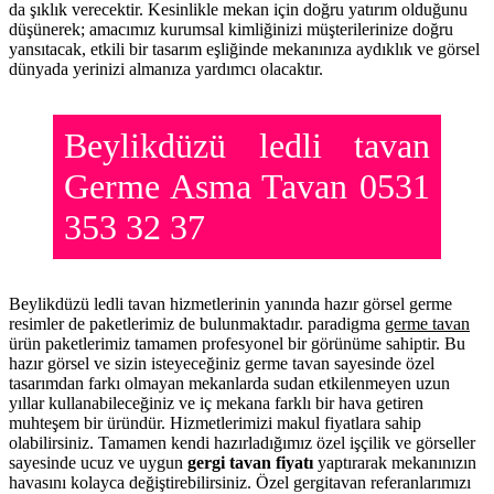
da şıklık verecektir. Kesinlikle mekan için doğru yatırım olduğunu
düşünerek; amacımız kurumsal kimliğinizi müşterilerinize doğru
yansıtacak, etkili bir tasarım eşliğinde mekanınıza aydıklık ve görsel
dünyada yerinizi almanıza yardımcı olacaktır.
Beylikdüzü ledli tavan
Germe Asma Tavan 0531
353 32 37
Beylikdüzü ledli tavan hizmetlerinin yanında hazır görsel germe
resimler de paketlerimiz de bulunmaktadır. paradigma
germe tavan
ürün paketlerimiz tamamen profesyonel bir görünüme sahiptir. Bu
hazır görsel ve sizin isteyeceğiniz germe tavan sayesinde özel
tasarımdan farkı olmayan mekanlarda sudan etkilenmeyen uzun
yıllar kullanabileceğiniz ve iç mekana farklı bir hava getiren
muhteşem bir üründür. Hizmetlerimizi makul fiyatlara sahip
olabilirsiniz. Tamamen kendi hazırladığımız özel işçilik ve görseller
sayesinde ucuz ve uygun
gergi tavan fiyatı
yaptırarak mekanınızın
havasını kolayca değiştirebilirsiniz. Özel gergitavan referanlarımızı