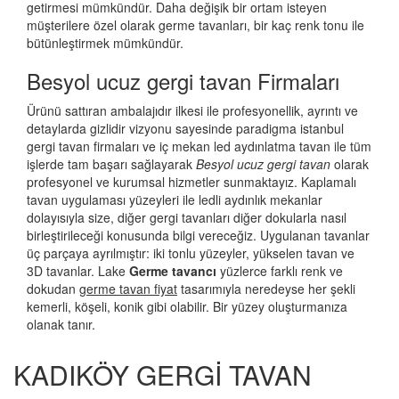
getirmesi mümkündür. Daha değişik bir ortam isteyen
müşterilere özel olarak germe tavanları, bir kaç renk tonu ile
bütünleştirmek mümkündür.
Besyol ucuz gergi tavan Firmaları
Ürünü sattıran ambalajıdır ilkesi ile profesyonellik, ayrıntı ve
detaylarda gizlidir vizyonu sayesinde paradigma istanbul
gergi tavan firmaları ve iç mekan led aydınlatma tavan ile tüm
işlerde tam başarı sağlayarak
Besyol ucuz gergi tavan
olarak
profesyonel ve kurumsal hizmetler sunmaktayız. Kaplamalı
tavan uygulaması yüzeyleri ile ledli aydınlık mekanlar
dolayısıyla size, diğer gergi tavanları diğer dokularla nasıl
birleştirileceği konusunda bilgi vereceğiz. Uygulanan tavanlar
üç parçaya ayrılmıştır: iki tonlu yüzeyler, yükselen tavan ve
3D tavanlar. Lake
Germe tavancı
yüzlerce farklı renk ve
dokudan
germe tavan fiyat
tasarımıyla neredeyse her şekli
kemerli, köşeli, konik gibi olabilir. Bir yüzey oluşturmanıza
olanak tanır.
KADIKÖY GERGİ TAVAN