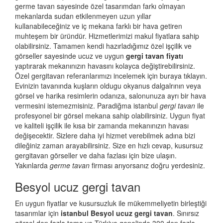
germe tavan sayesinde özel tasarımdan farkı olmayan
mekanlarda sudan etkilenmeyen uzun yıllar
kullanabileceğiniz ve iç mekana farklı bir hava getiren
muhteşem bir üründür. Hizmetlerimizi makul fiyatlara sahip
olabilirsiniz. Tamamen kendi hazırladığımız özel işçilik ve
görseller sayesinde ucuz ve uygun
gergi tavan fiyatı
yaptırarak mekanınızın havasını kolayca değiştirebilirsiniz.
Özel gergitavan referanlarımızı incelemek için buraya tıklayın.
Evinizin tavanında kuşların oldugu okyanus dalgalrının veya
görsel ve harika resimlerin odanıza, salonunuza ayrı bir hava
vermesini istemezmisiniz. Paradiğma istanbul
gergi tavan
ile
profesyonel bir görsel mekana sahip olabilirsiniz. Uygun fiyat
ve kaliteli işçilik ile kısa bir zamanda mekanınızın havası
değişecektir. Sizlere daha iyi hizmet verebilmek adına bizi
dileğiniz zaman arayabilirsiniz. Size en hızlı cevap, kusursuz
gergitavan görseller ve daha fazlası için bize ulaşın.
Yakınlarda
germe tavan
firması arıyorsanız doğru yerdesiniz.
Besyol ucuz gergi tavan
En uygun fiyatlar ve kusursuzluk ile mükemmeliyetin birleştiği
tasarımlar için
istanbul Besyol ucuz gergi tavan
. Sınırsız