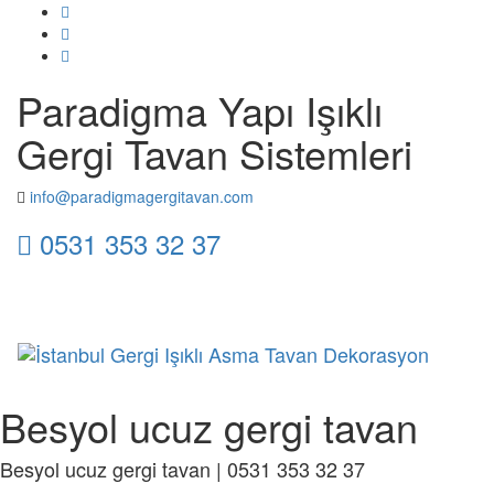
Paradigma Yapı Işıklı
Gergi Tavan Sistemleri
info@paradigmagergitavan.com
0531 353 32 37
Toggl
naviga
Besyol ucuz gergi tavan
Besyol ucuz gergi tavan | 0531 353 32 37