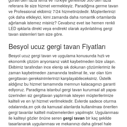
görsel den fazla tema ve Türkiye genelinde 300 den fazla
referans ile size hizmet vermekteyiz. Paradiğma
germe tavan
ve Professional ekibimiz 7/24 hizmetinizdedir. Müşterilerinizi
çok daha etkileyici, kimi zamanda daha romantik ortamlarda
ağırlamak istemez misiniz? Cevabınız evet ise hemen renkli
LED ışıklarla direkt veya endirekt olarak aydınlatılmış gergi
tavan sistemleri tam size göre.
Besyol ucuz gergi tavan Fiyatları
Besyol ucuz gergi tavan ve uygulama konusunda hızlı ve
ekonomik çözüm arıyorsanız vakit kaybetmeden bize ulaşın.
Ekibimiz tarafından ince elenip sık dokunan çözümlerimiz ile
zaman kaybetmeden zamanında teslimat ile, var olan tüm
gergitavan gereksinimlerinizi karşılayabileceksiniz. Üstelik
aldığınız bu hizmet tamamında memnun kalacagınızı garanti
ediyoruz. Paradigma istanbul
gergi tavan
kurumsal alt yapısı
üzerinden siz gergitavan yaptırmak isteyen müşterilerimize
kaliteli ve en iyi hizmet verilmektedir. Evlerde sadece oturma
odalarında,en çok da kamusal alanlarda kullanılması önerilen
gergi tavanlar kaliteli malzemelerden yapılmıştır. Uygulanması
ile kaliteyi gözler önüne seren
gergi tavan
bir kaç şekilde
tasarlanarak uygulanması ve mekanınızı daha görsel hale