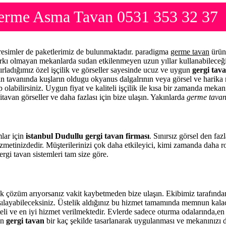
 Germe Asma Tavan 0531 353 32 37
 resimler de paketlerimiz de bulunmaktadır. paradigma
germe tavan
ürün 
arkı olmayan mekanlarda sudan etkilenmeyen uzun yıllar kullanabileceği
ırladığımız özel işçilik ve görseller sayesinde ucuz ve uygun
gergi tava
zin tavanında kuşların oldugu okyanus dalgalrının veya görsel ve harika 
 olabilirsiniz. Uygun fiyat ve kaliteli işçilik ile kısa bir zamanda meka
itavan görseller ve daha fazlası için bize ulaşın. Yakınlarda
germe tava
mlar için
istanbul Dudullu gergi tavan firması
. Sınırsız görsel den fa
zmetinizdedir. Müşterilerinizi çok daha etkileyici, kimi zamanda daha 
rgi tavan sistemleri tam size göre.
k çözüm arıyorsanız vakit kaybetmeden bize ulaşın. Ekibimiz tarafınd
rşılayabileceksiniz. Üstelik aldığınız bu hizmet tamamında memnun kala
eli ve en iyi hizmet verilmektedir. Evlerde sadece oturma odalarında,en 
en
gergi tavan
bir kaç şekilde tasarlanarak uygulanması ve mekanınızı 