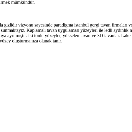
eştirmek mümkündür.
arda gizlidir vizyonu sayesinde paradigma istanbul gergi tavan firmaları 
unmaktayız. Kaplamalı tavan uygulaması yüzeyleri ile ledli aydınlık mek
aya ayrılmıştır: iki tonlu yüzeyler, yükselen tavan ve 3D tavanlar. Lake
r yüzey oluşturmanıza olanak tanır.