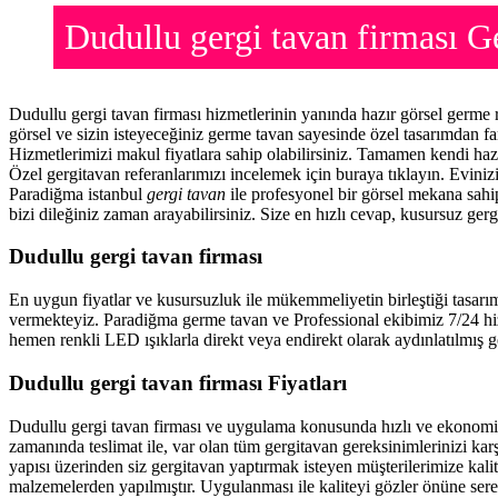
Dudullu gergi tavan firması
Dudullu gergi tavan firması hizmetlerinin yanında hazır görsel germe
görsel ve sizin isteyeceğiniz germe tavan sayesinde özel tasarımdan f
Hizmetlerimizi makul fiyatlara sahip olabilirsiniz. Tamamen kendi haz
Özel gergitavan referanlarımızı incelemek için buraya tıklayın. Evini
Paradiğma istanbul
gergi tavan
ile profesyonel bir görsel mekana sahip
bizi dileğiniz zaman arayabilirsiniz. Size en hızlı cevap, kusursuz gerg
Dudullu gergi tavan firması
En uygun fiyatlar ve kusursuzluk ile mükemmeliyetin birleştiği tasarı
vermekteyiz. Paradiğma
germe tavan
ve Professional ekibimiz 7/24 hi
hemen renkli LED ışıklarla direkt veya endirekt olarak aydınlatılmış ge
Dudullu gergi tavan firması Fiyatları
Dudullu gergi tavan firması ve uygulama konusunda hızlı ve ekonomi
zamanında teslimat ile, var olan tüm gergitavan gereksinimlerinizi ka
yapısı üzerinden siz gergitavan yaptırmak isteyen müşterilerimize kalit
malzemelerden yapılmıştır. Uygulanması ile kaliteyi gözler önüne ser