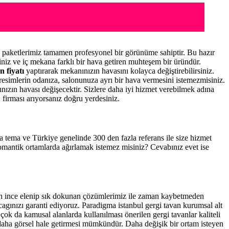
paketlerimiz tamamen profesyonel bir görünüme sahiptir. Bu hazır
niz ve iç mekana farklı bir hava getiren muhteşem bir üründür.
n fiyatı
yaptırarak mekanınızın havasını kolayca değiştirebilirsiniz.
resimlerin odanıza, salonunuza ayrı bir hava vermesini istemezmisiniz.
nınızın havası değişecektir. Sizlere daha iyi hizmet verebilmek adına
n
firması arıyorsanız doğru yerdesiniz.
zla tema ve Türkiye genelinde 300 den fazla referans ile size hizmet
romantik ortamlarda ağırlamak istemez misiniz? Cevabınız evet ise
an ince elenip sık dokunan çözümlerimiz ile zaman kaybetmeden
cagınızı garanti ediyoruz. Paradigma istanbul
gergi tavan
kurumsal alt
çok da kamusal alanlarda kullanılması önerilen gergi tavanlar kaliteli
daha görsel hale getirmesi mümkündür. Daha değişik bir ortam isteyen