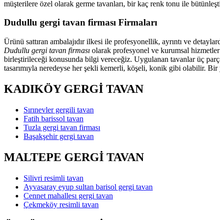
müşterilere özel olarak germe tavanları, bir kaç renk tonu ile bütünl
Dudullu gergi tavan firması Firmaları
Ürünü sattıran ambalajıdır ilkesi ile profesyonellik, ayrıntı ve detayl
Dudullu gergi tavan firması
olarak profesyonel ve kurumsal hizmetler s
birleştirileceği konusunda bilgi vereceğiz. Uygulanan tavanlar üç parç
tasarımıyla neredeyse her şekli kemerli, köşeli, konik gibi olabilir. Bi
KADIKÖY GERGİ TAVAN
Sırınevler gergili tavan
Fatih barissol tavan
Tuzla gergi tavan firması
Başakşehir gergi tavan
MALTEPE GERGİ TAVAN
Silivri resimli tavan
Ayvasaray eyup sultan barisol gergi tavan
Cennet mahallesı gergi tavan
Çekmeköy resimli tavan