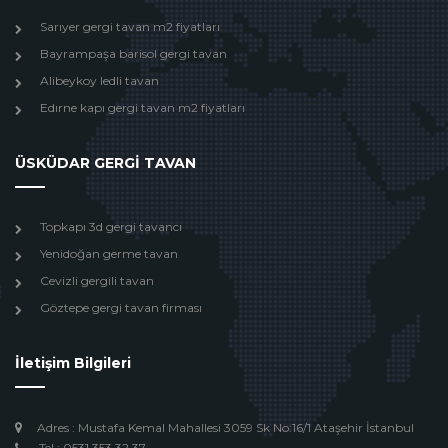
Sarıyer gergi tavan m2 fiyatları
Bayrampaşa barisol gergi tavan
Alibeykoy ledli tavan
Edırne kapı gergi tavan m2 fiyatları
ÜSKÜDAR GERGİ TAVAN
Topkapı 3d gergi tavancı
Yenidoğan germe tavan
Cevizli gergili tavan
Göztepe gergi tavan firması
İletişim Bilgileri
Adres : Mustafa Kemal Mahallesi 3059 Sk No:16/1 Ataşehir İstanbul
Tel : 0531 353 32 37