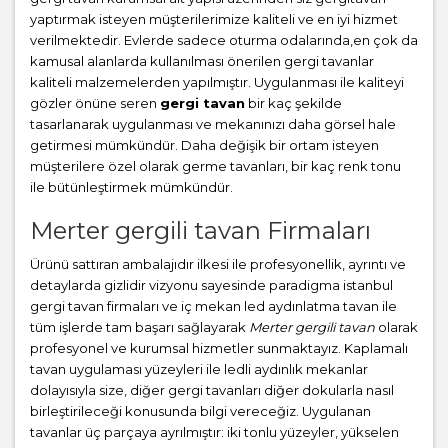
yaptırmak isteyen müşterilerimize kaliteli ve en iyi hizmet
verilmektedir. Evlerde sadece oturma odalarında,en çok da
kamusal alanlarda kullanılması önerilen gergi tavanlar
kaliteli malzemelerden yapılmıştır. Uygulanması ile kaliteyi
gözler önüne seren
gergi tavan
bir kaç şekilde
tasarlanarak uygulanması ve mekanınızı daha görsel hale
getirmesi mümkündür. Daha değişik bir ortam isteyen
müşterilere özel olarak germe tavanları, bir kaç renk tonu
ile bütünleştirmek mümkündür.
Merter gergili tavan Firmaları
Ürünü sattıran ambalajıdır ilkesi ile profesyonellik, ayrıntı ve
detaylarda gizlidir vizyonu sayesinde paradigma istanbul
gergi tavan firmaları ve iç mekan led aydınlatma tavan ile
tüm işlerde tam başarı sağlayarak
Merter gergili tavan
olarak
profesyonel ve kurumsal hizmetler sunmaktayız. Kaplamalı
tavan uygulaması yüzeyleri ile ledli aydınlık mekanlar
dolayısıyla size, diğer gergi tavanları diğer dokularla nasıl
birleştirileceği konusunda bilgi vereceğiz. Uygulanan
tavanlar üç parçaya ayrılmıştır: iki tonlu yüzeyler, yükselen