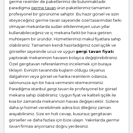
germe resimler de paketlerimiz de bulunmaktadır.
paradigma
germe tavan
ürün paketlerimiz tamamen
profesyonel bir görünüme sahiptir. Bu hazır görsel ve sizin
isteyeceğiniz germe tavan sayesinde özel tasarımdan farkı
olmayan mekanlarda sudan etkilenmeyen uzun yıllar
kullanabileceğiniz ve iç mekana farklı bir hava getiren
muhteşem bir üründür. Hizmetlerimizi makul fiyatlara sahip
olabilirsiniz. Tamamen kendi hazırladığımız özel işçilik ve
görseller sayesinde ucuz ve uygun
gergi tavan fiyatı
yaptırarak mekanınızın havasını kolayca değiştirebilirsiniz.
Özel gergitavan referanlarımızı incelemek için buraya
tıklayın. Evinizin tavanında kuşların oldugu okyanus
dalgalrının veya görsel ve harika resimlerin odanıza,
salonunuza ayrı bir hava vermesini istemezmisiniz.
Paradiğma istanbul
gergi tavan
ile profesyonel bir görsel
mekana sahip olabilirsiniz. Uygun fiyat ve kaliteli işçilik ile
kısa bir zamanda mekanınızın havası değişecektir. Sizlere
daha iyi hizmet verebilmek adına bizi dileğiniz zaman
arayabilirsiniz. Size en hızlı cevap, kusursuz gergitavan
görseller ve daha fazlası için bize ulaşın. Yakınlarda
germe
tavan
firması arıyorsanız doğru yerdesiniz.