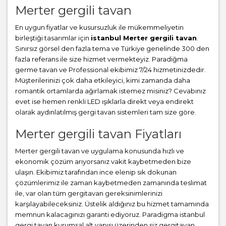
Merter gergili tavan
En uygun fiyatlar ve kusursuzluk ile mükemmeliyetin
birleştiği tasarımlar için
istanbul Merter gergili tavan
.
Sınırsız görsel den fazla tema ve Türkiye genelinde 300 den
fazla referans ile size hizmet vermekteyiz. Paradiğma
germe tavan
ve Professional ekibimiz 7/24 hizmetinizdedir.
Müşterilerinizi çok daha etkileyici, kimi zamanda daha
romantik ortamlarda ağırlamak istemez misiniz? Cevabınız
evet ise hemen renkli LED ışıklarla direkt veya endirekt
olarak aydınlatılmış gergi tavan sistemleri tam size göre.
Merter gergili tavan Fiyatları
Merter gergili tavan ve uygulama konusunda hızlı ve
ekonomik çözüm arıyorsanız vakit kaybetmeden bize
ulaşın. Ekibimiz tarafından ince elenip sık dokunan
çözümlerimiz ile zaman kaybetmeden zamanında teslimat
ile, var olan tüm gergitavan gereksinimlerinizi
karşılayabileceksiniz. Üstelik aldığınız bu hizmet tamamında
memnun kalacagınızı garanti ediyoruz. Paradigma istanbul
gergi tavan
kurumsal alt yapısı üzerinden siz gergitavan