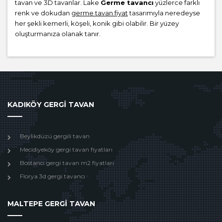
tavan ve 3D tavanlar. Lake
Germe tavancı
yüzlerce farklı
renk ve dokudan
germe tavan fiyat
tasarımıyla neredeyse
her şekli kemerli, köşeli, konik gibi olabilir. Bir yüzey
oluşturmanıza olanak tanır.
KADIKÖY GERGİ TAVAN
Beylikdüzü gergili tavan
Mecidiyeköy gergi tavan fiyatları
Bostancı gergi tavan m2 fiyatları
Florya 3d gergi tavancı
MALTEPE GERGİ TAVAN