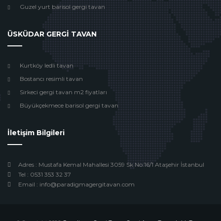
Guzel yurt barisol gergi tavan
ÜSKÜDAR GERGİ TAVAN
Kurtköy ledli tavan
Bostancı resimli tavan
Sirkeci gergi tavan m2 fiyatları
Büyükçekmece barisol gergi tavan
İletişim Bilgileri
Adres : Mustafa Kemal Mahallesi 3059 Sk No:16/1 Ataşehir İstanbul
Tel : 0531 353 32 37
Email : info@paradigmagergitavan.com