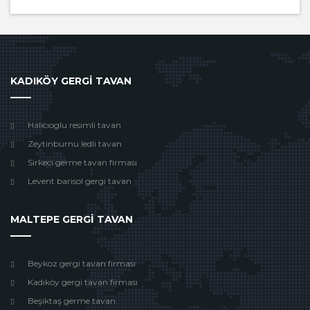
KADIKÖY GERGİ TAVAN
Halıcıoglu resimli tavan
Zeytinburnu ledli tavan
Sirkeci germe tavan firması
Levent barisol gergi tavan
MALTEPE GERGİ TAVAN
Beykoz gergi tavan firması
Kadıköy gergi tavan firması
Beşiktaş germe tavan