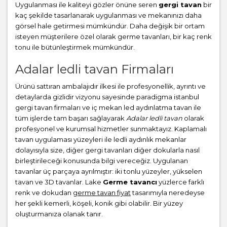
Uygulanması ile kaliteyi gözler önüne seren
gergi tavan
bir
kaç şekilde tasarlanarak uygulanması ve mekanınızı daha
görsel hale getirmesi mümkündür. Daha değişik bir ortam
isteyen müşterilere özel olarak germe tavanları, bir kaç renk
tonu ile bütünleştirmek mümkündür.
Adalar ledli tavan Firmaları
Ürünü sattıran ambalajıdır ilkesi ile profesyonellik, ayrıntı ve
detaylarda gizlidir vizyonu sayesinde paradigma istanbul
gergi tavan firmaları ve iç mekan led aydınlatma tavan ile
tüm işlerde tam başarı sağlayarak
Adalar ledli tavan
olarak
profesyonel ve kurumsal hizmetler sunmaktayız. Kaplamalı
tavan uygulaması yüzeyleri ile ledli aydınlık mekanlar
dolayısıyla size, diğer gergi tavanları diğer dokularla nasıl
birleştirileceği konusunda bilgi vereceğiz. Uygulanan
tavanlar üç parçaya ayrılmıştır: iki tonlu yüzeyler, yükselen
tavan ve 3D tavanlar. Lake
Germe tavancı
yüzlerce farklı
renk ve dokudan
germe tavan fiyat
tasarımıyla neredeyse
her şekli kemerli, köşeli, konik gibi olabilir. Bir yüzey
oluşturmanıza olanak tanır.