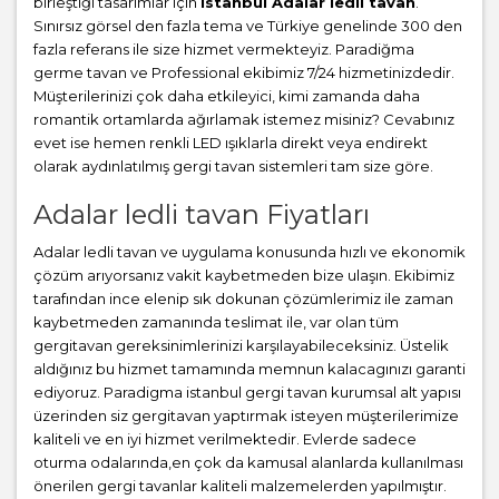
birleştiği tasarımlar için
istanbul Adalar ledli tavan
.
Sınırsız görsel den fazla tema ve Türkiye genelinde 300 den
fazla referans ile size hizmet vermekteyiz. Paradiğma
germe tavan
ve Professional ekibimiz 7/24 hizmetinizdedir.
Müşterilerinizi çok daha etkileyici, kimi zamanda daha
romantik ortamlarda ağırlamak istemez misiniz? Cevabınız
evet ise hemen renkli LED ışıklarla direkt veya endirekt
olarak aydınlatılmış gergi tavan sistemleri tam size göre.
Adalar ledli tavan Fiyatları
Adalar ledli tavan ve uygulama konusunda hızlı ve ekonomik
çözüm arıyorsanız vakit kaybetmeden bize ulaşın. Ekibimiz
tarafından ince elenip sık dokunan çözümlerimiz ile zaman
kaybetmeden zamanında teslimat ile, var olan tüm
gergitavan gereksinimlerinizi karşılayabileceksiniz. Üstelik
aldığınız bu hizmet tamamında memnun kalacagınızı garanti
ediyoruz. Paradigma istanbul
gergi tavan
kurumsal alt yapısı
üzerinden siz gergitavan yaptırmak isteyen müşterilerimize
kaliteli ve en iyi hizmet verilmektedir. Evlerde sadece
oturma odalarında,en çok da kamusal alanlarda kullanılması
önerilen gergi tavanlar kaliteli malzemelerden yapılmıştır.