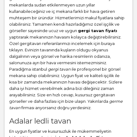
mekanlarda sudan etkilenmeyen uzun yıllar
kullanabileceğiniz ve iç mekana farklı bir hava getiren
muhteşem bir üründür. Hizmetlerimizi makul fiyatlara sahip
olabilirsiniz. Tamamen kendi hazırladığımız özel işçilik ve
görseller sayesinde ucuz ve uygun
gergi tavan fiyatı
yaptırarak mekanınızın havasını kolayca değiştirebilirsiniz.
Özel gergitavan referanlarımızı incelemek için buraya
tıklayın. Evinizin tavanında kuşların oldugu okyanus
dalgalrının veya görsel ve harika resimlerin odanıza,
salonunuza ayrı bir hava vermesini istemezmisiniz.
Paradiğma istanbul
gergi tavan
ile profesyonel bir görsel
mekana sahip olabilirsiniz. Uygun fiyat ve kaliteli işçilik ile
kısa bir zamanda mekanınızın havası değişecektir. Sizlere
daha iyi hizmet verebilmek adına bizi dileğiniz zaman
arayabilirsiniz. Size en hızlı cevap, kusursuz gergitavan
görseller ve daha fazlası için bize ulaşın. Yakınlarda
germe
tavan
firması arıyorsanız doğru yerdesiniz.
Adalar ledli tavan
En uygun fiyatlar ve kusursuzluk ile mükemmeliyetin