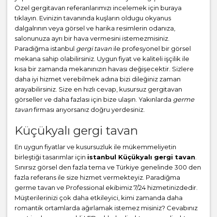
Özel gergitavan referanlarımızı incelemek için buraya
tıklayın. Evinizin tavanında kuşların oldugu okyanus
dalgalrının veya görsel ve harika resimlerin odanıza,
salonunuza ayrı bir hava vermesini istemezmisiniz.
Paradiğma istanbul
gergi tavan
ile profesyonel bir görsel
mekana sahip olabilirsiniz. Uygun fiyat ve kaliteli işçilik ile
kısa bir zamanda mekanınızın havası değişecektir. Sizlere
daha iyi hizmet verebilmek adına bizi dileğiniz zaman
arayabilirsiniz. Size en hızlı cevap, kusursuz gergitavan
görseller ve daha fazlası için bize ulaşın. Yakınlarda
germe
tavan
firması arıyorsanız doğru yerdesiniz.
Küçükyalı gergi tavan
En uygun fiyatlar ve kusursuzluk ile mükemmeliyetin
birleştiği tasarımlar için
istanbul Küçükyalı gergi tavan
.
Sınırsız görsel den fazla tema ve Türkiye genelinde 300 den
fazla referans ile size hizmet vermekteyiz. Paradiğma
germe tavan
ve Professional ekibimiz 7/24 hizmetinizdedir.
Müşterilerinizi çok daha etkileyici, kimi zamanda daha
romantik ortamlarda ağırlamak istemez misiniz? Cevabınız