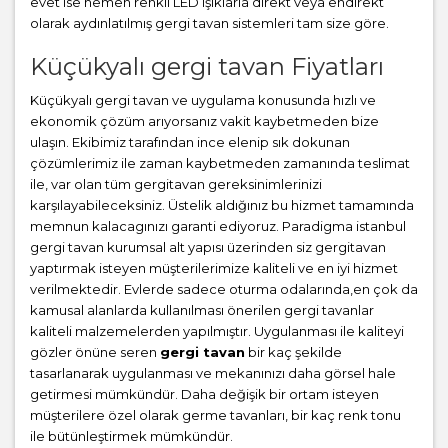
evet ise hemen renkli LED ışıklarla direkt veya endirekt
olarak aydınlatılmış gergi tavan sistemleri tam size göre.
Küçükyalı gergi tavan Fiyatları
Küçükyalı gergi tavan ve uygulama konusunda hızlı ve
ekonomik çözüm arıyorsanız vakit kaybetmeden bize
ulaşın. Ekibimiz tarafından ince elenip sık dokunan
çözümlerimiz ile zaman kaybetmeden zamanında teslimat
ile, var olan tüm gergitavan gereksinimlerinizi
karşılayabileceksiniz. Üstelik aldığınız bu hizmet tamamında
memnun kalacagınızı garanti ediyoruz. Paradigma istanbul
gergi tavan
kurumsal alt yapısı üzerinden siz gergitavan
yaptırmak isteyen müşterilerimize kaliteli ve en iyi hizmet
verilmektedir. Evlerde sadece oturma odalarında,en çok da
kamusal alanlarda kullanılması önerilen gergi tavanlar
kaliteli malzemelerden yapılmıştır. Uygulanması ile kaliteyi
gözler önüne seren
gergi tavan
bir kaç şekilde
tasarlanarak uygulanması ve mekanınızı daha görsel hale
getirmesi mümkündür. Daha değişik bir ortam isteyen
müşterilere özel olarak germe tavanları, bir kaç renk tonu
ile bütünleştirmek mümkündür.