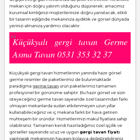
mekan için doğru yatırım olduğunu düşünerek; amacımız
kurumsal kimliğinizi müşterilerinize doğru yansıtacak, etkili
bir tasarım eşliğinde mekanınıza aydıklık ve görsel dünyada
yerinizi almanıza yardımcı olacaktır.
Küçükyalı gergi tavan Germe
Asma Tavan 0531 353 32 37
Küçükyalı gergi tavan hizmetlerinin yanında hazır görsel
germe resimler de paketlerimiz de bulunmaktadır.
paradigma
germe tavan
ürün paketlerimiz tamamen
profesyonel bir görünüme sahiptir. Bu hazır görsel ve sizin
isteyeceğiniz germe tavan sayesinde özel tasarımdan farkı
olmayan mekanlarda sudan etkilenmeyen uzun yıllar
kullanabileceğiniz ve iç mekana farklı bir hava getiren
muhteşem bir üründür. Hizmetlerimizi makul fiyatlara sahip
olabilirsiniz. Tamamen kendi hazırladığımız özel işçilik ve
görseller sayesinde ucuz ve uygun
gergi tavan fiyatı
yaptırarak mekanınızın havasını kolayca değiştirebilirsiniz.