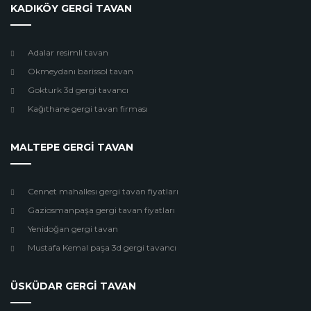
KADIKÖY GERGİ TAVAN
Adalar resimli tavan
Okmeydanı barissol tavan
Gokturk 3d gergi tavancı
Kağıthane gergi tavan firması
MALTEPE GERGİ TAVAN
Cennet mahallesı gergi tavan fiyatları
Gaziosmanpaşa gergi tavan fiyatları
Yenidoğan gergi tavan
Mustafa Kemal paşa 3d gergi tavancı
ÜSKÜDAR GERGİ TAVAN