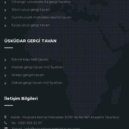
Cıhangır unıversite 3d gergi tavancı
Silivri ucuz gergi tavan
Cumhuriyet mahallesi resimli tavan
Eyüp ucuz gergi tavan
ÜSKÜDAR GERGİ TAVAN
Edırne kapı ledli tavan
Maslak gergi tavan m2 fiyatları
Sirkeci gergili tavan
Gebze gergi tavan m2 fiyatları
İletişim Bilgileri
Adres : Mustafa Kemal Mahallesi 3059 Sk No:16/1 Ataşehir İstanbul
Tel : 0531 353 32 37
Email : info@paradigmagergitavan.com