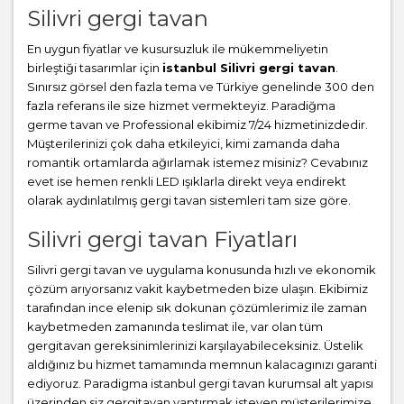
Silivri gergi tavan
En uygun fiyatlar ve kusursuzluk ile mükemmeliyetin
birleştiği tasarımlar için
istanbul Silivri gergi tavan
.
Sınırsız görsel den fazla tema ve Türkiye genelinde 300 den
fazla referans ile size hizmet vermekteyiz. Paradiğma
germe tavan
ve Professional ekibimiz 7/24 hizmetinizdedir.
Müşterilerinizi çok daha etkileyici, kimi zamanda daha
romantik ortamlarda ağırlamak istemez misiniz? Cevabınız
evet ise hemen renkli LED ışıklarla direkt veya endirekt
olarak aydınlatılmış gergi tavan sistemleri tam size göre.
Silivri gergi tavan Fiyatları
Silivri gergi tavan ve uygulama konusunda hızlı ve ekonomik
çözüm arıyorsanız vakit kaybetmeden bize ulaşın. Ekibimiz
tarafından ince elenip sık dokunan çözümlerimiz ile zaman
kaybetmeden zamanında teslimat ile, var olan tüm
gergitavan gereksinimlerinizi karşılayabileceksiniz. Üstelik
aldığınız bu hizmet tamamında memnun kalacagınızı garanti
ediyoruz. Paradigma istanbul
gergi tavan
kurumsal alt yapısı
üzerinden siz gergitavan yaptırmak isteyen müşterilerimize