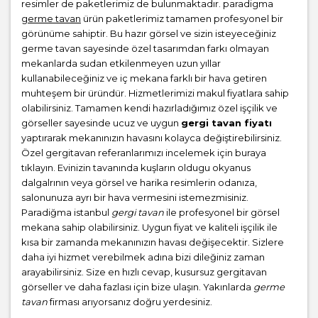
resimler de paketlerimiz de bulunmaktadır. paradigma
germe tavan
ürün paketlerimiz tamamen profesyonel bir
görünüme sahiptir. Bu hazır görsel ve sizin isteyeceğiniz
germe tavan sayesinde özel tasarımdan farkı olmayan
mekanlarda sudan etkilenmeyen uzun yıllar
kullanabileceğiniz ve iç mekana farklı bir hava getiren
muhteşem bir üründür. Hizmetlerimizi makul fiyatlara sahip
olabilirsiniz. Tamamen kendi hazırladığımız özel işçilik ve
görseller sayesinde ucuz ve uygun
gergi tavan fiyatı
yaptırarak mekanınızın havasını kolayca değiştirebilirsiniz.
Özel gergitavan referanlarımızı incelemek için buraya
tıklayın. Evinizin tavanında kuşların oldugu okyanus
dalgalrının veya görsel ve harika resimlerin odanıza,
salonunuza ayrı bir hava vermesini istemezmisiniz.
Paradiğma istanbul
gergi tavan
ile profesyonel bir görsel
mekana sahip olabilirsiniz. Uygun fiyat ve kaliteli işçilik ile
kısa bir zamanda mekanınızın havası değişecektir. Sizlere
daha iyi hizmet verebilmek adına bizi dileğiniz zaman
arayabilirsiniz. Size en hızlı cevap, kusursuz gergitavan
görseller ve daha fazlası için bize ulaşın. Yakınlarda
germe
tavan
firması arıyorsanız doğru yerdesiniz.