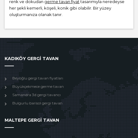
renk ve dokudan
germe tavan fiyat
tasarımıyla neredeyse
her şekli kemerli, köşeli, konik gibi olabilir. Bir yüzey
oluşturmanıza olanak tanır.
KADIKÖY GERGİ TAVAN
Beyoğlu gergi tavan fiyatları
Büyükçekmece germe tavan
Samandra 3d gergi tavancı
Bulgurlu barisol gergi tavan
MALTEPE GERGİ TAVAN