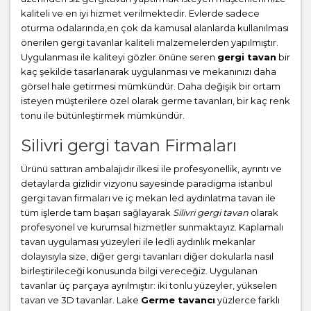
kaliteli ve en iyi hizmet verilmektedir. Evlerde sadece
oturma odalarında,en çok da kamusal alanlarda kullanılması
önerilen gergi tavanlar kaliteli malzemelerden yapılmıştır.
Uygulanması ile kaliteyi gözler önüne seren
gergi tavan
bir
kaç şekilde tasarlanarak uygulanması ve mekanınızı daha
görsel hale getirmesi mümkündür. Daha değişik bir ortam
isteyen müşterilere özel olarak germe tavanları, bir kaç renk
tonu ile bütünleştirmek mümkündür.
Silivri gergi tavan Firmaları
Ürünü sattıran ambalajıdır ilkesi ile profesyonellik, ayrıntı ve
detaylarda gizlidir vizyonu sayesinde paradigma istanbul
gergi tavan firmaları ve iç mekan led aydınlatma tavan ile
tüm işlerde tam başarı sağlayarak
Silivri gergi tavan
olarak
profesyonel ve kurumsal hizmetler sunmaktayız. Kaplamalı
tavan uygulaması yüzeyleri ile ledli aydınlık mekanlar
dolayısıyla size, diğer gergi tavanları diğer dokularla nasıl
birleştirileceği konusunda bilgi vereceğiz. Uygulanan
tavanlar üç parçaya ayrılmıştır: iki tonlu yüzeyler, yükselen
tavan ve 3D tavanlar. Lake
Germe tavancı
yüzlerce farklı