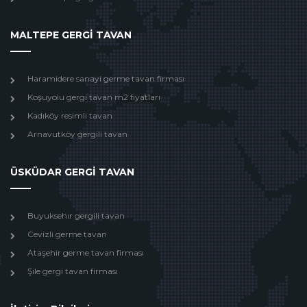
MALTEPE GERGİ TAVAN
Haramidere sanayi germe tavan firması
Koşuyolu gergi tavan m2 fiyatları
Kadıköy resimli tavan
Arnavutköy gergili tavan
ÜSKÜDAR GERGİ TAVAN
Buyuksehır gergili tavan
Cevizli germe tavan
Ataşehir germe tavan firması
Şile gergi tavan firması