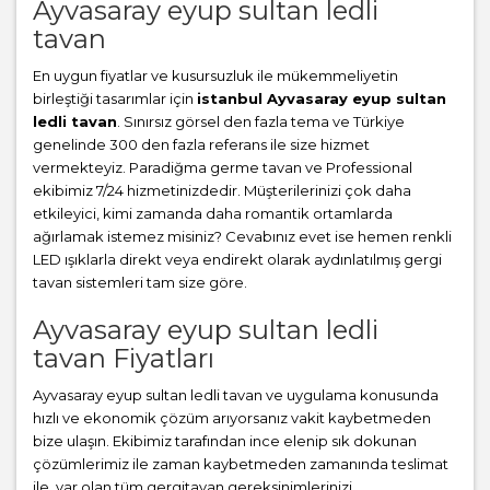
Ayvasaray eyup sultan ledli
tavan
En uygun fiyatlar ve kusursuzluk ile mükemmeliyetin
birleştiği tasarımlar için
istanbul Ayvasaray eyup sultan
ledli tavan
. Sınırsız görsel den fazla tema ve Türkiye
genelinde 300 den fazla referans ile size hizmet
vermekteyiz. Paradiğma
germe tavan
ve Professional
ekibimiz 7/24 hizmetinizdedir. Müşterilerinizi çok daha
etkileyici, kimi zamanda daha romantik ortamlarda
ağırlamak istemez misiniz? Cevabınız evet ise hemen renkli
LED ışıklarla direkt veya endirekt olarak aydınlatılmış gergi
tavan sistemleri tam size göre.
Ayvasaray eyup sultan ledli
tavan Fiyatları
Ayvasaray eyup sultan ledli tavan ve uygulama konusunda
hızlı ve ekonomik çözüm arıyorsanız vakit kaybetmeden
bize ulaşın. Ekibimiz tarafından ince elenip sık dokunan
çözümlerimiz ile zaman kaybetmeden zamanında teslimat
ile, var olan tüm gergitavan gereksinimlerinizi