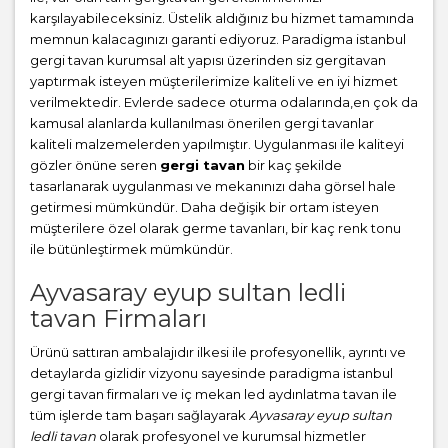
karşılayabileceksiniz. Üstelik aldığınız bu hizmet tamamında
memnun kalacagınızı garanti ediyoruz. Paradigma istanbul
gergi tavan
kurumsal alt yapısı üzerinden siz gergitavan
yaptırmak isteyen müşterilerimize kaliteli ve en iyi hizmet
verilmektedir. Evlerde sadece oturma odalarında,en çok da
kamusal alanlarda kullanılması önerilen gergi tavanlar
kaliteli malzemelerden yapılmıştır. Uygulanması ile kaliteyi
gözler önüne seren
gergi tavan
bir kaç şekilde
tasarlanarak uygulanması ve mekanınızı daha görsel hale
getirmesi mümkündür. Daha değişik bir ortam isteyen
müşterilere özel olarak germe tavanları, bir kaç renk tonu
ile bütünleştirmek mümkündür.
Ayvasaray eyup sultan ledli
tavan Firmaları
Ürünü sattıran ambalajıdır ilkesi ile profesyonellik, ayrıntı ve
detaylarda gizlidir vizyonu sayesinde paradigma istanbul
gergi tavan firmaları ve iç mekan led aydınlatma tavan ile
tüm işlerde tam başarı sağlayarak
Ayvasaray eyup sultan
ledli tavan
olarak profesyonel ve kurumsal hizmetler