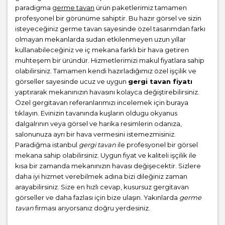
paradigma
germe tavan
ürün paketlerimiz tamamen
profesyonel bir görünüme sahiptir. Bu hazır görsel ve sizin
isteyeceğiniz germe tavan sayesinde özel tasarımdan farkı
olmayan mekanlarda sudan etkilenmeyen uzun yıllar
kullanabileceğiniz ve iç mekana farklı bir hava getiren
muhteşem bir üründür. Hizmetlerimizi makul fiyatlara sahip
olabilirsiniz. Tamamen kendi hazırladığımız özel işçilik ve
görseller sayesinde ucuz ve uygun
gergi tavan fiyatı
yaptırarak mekanınızın havasını kolayca değiştirebilirsiniz.
Özel gergitavan referanlarımızı incelemek için buraya
tıklayın. Evinizin tavanında kuşların oldugu okyanus
dalgalrının veya görsel ve harika resimlerin odanıza,
salonunuza ayrı bir hava vermesini istemezmisiniz.
Paradiğma istanbul
gergi tavan
ile profesyonel bir görsel
mekana sahip olabilirsiniz. Uygun fiyat ve kaliteli işçilik ile
kısa bir zamanda mekanınızın havası değişecektir. Sizlere
daha iyi hizmet verebilmek adına bizi dileğiniz zaman
arayabilirsiniz. Size en hızlı cevap, kusursuz gergitavan
görseller ve daha fazlası için bize ulaşın. Yakınlarda
germe
tavan
firması arıyorsanız doğru yerdesiniz.