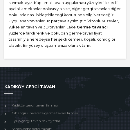
sunmaktayız. Kaplamalı tavan uygulaması yüzeyleri ile ledli
aydınlık mekanlar dolayısıyla size, diğer gergi tavanları diğer
dokularla nasıl birleştirileceği konusunda bilgi vereceğiz.
Uygulanan tavanlar üç parçaya ayrılmıştır: iki tonlu yüzeyler,
yükselen tavan ve 3D tavanlar. Lake
Germe tavancı
yüzlerce farklı renk ve dokudan
germe tavan fiyat
tasarımıyla neredeyse her şekli kemerli, köşeli, konik gibi
olabilir. Bir yüzey oluşturmanıza olanak tanır.
KADIKÖY GERGİ TAVAN
Kadıköy gergi tavan firması
Cıhangır unıversite germe tavan firması
Eyüp gergi tavan m2 fiyatları
Sancaktepe gergi tavan