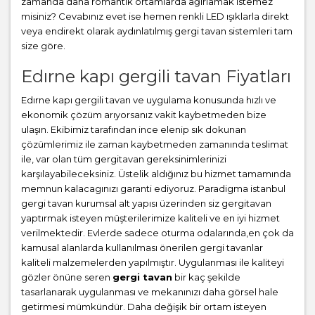
zamanda daha romantik ortamlarda ağırlamak istemez
misiniz? Cevabınız evet ise hemen renkli LED ışıklarla direkt
veya endirekt olarak aydınlatılmış gergi tavan sistemleri tam
size göre.
Edırne kapı gergili tavan Fiyatları
Edırne kapı gergili tavan ve uygulama konusunda hızlı ve
ekonomik çözüm arıyorsanız vakit kaybetmeden bize
ulaşın. Ekibimiz tarafından ince elenip sık dokunan
çözümlerimiz ile zaman kaybetmeden zamanında teslimat
ile, var olan tüm gergitavan gereksinimlerinizi
karşılayabileceksiniz. Üstelik aldığınız bu hizmet tamamında
memnun kalacagınızı garanti ediyoruz. Paradigma istanbul
gergi tavan
kurumsal alt yapısı üzerinden siz gergitavan
yaptırmak isteyen müşterilerimize kaliteli ve en iyi hizmet
verilmektedir. Evlerde sadece oturma odalarında,en çok da
kamusal alanlarda kullanılması önerilen gergi tavanlar
kaliteli malzemelerden yapılmıştır. Uygulanması ile kaliteyi
gözler önüne seren
gergi tavan
bir kaç şekilde
tasarlanarak uygulanması ve mekanınızı daha görsel hale
getirmesi mümkündür. Daha değişik bir ortam isteyen