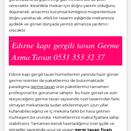
verecektir. Kesinlikle mekan için doğru yatırım olduğunu
düşünerek; amacımız kurumsal kimliğinizi müşterilerinize
doğru yansıtacak, etkili bir tasarım eşliğinde mekanınıza
aydıklık ve görsel dünyada yerinizi almanıza yardımcı
olacaktır.
Edırne kapı gergili tavan Germe
Asma Tavan 0531 353 32 37
Edırne kapı gergili tavan hizmetlerinin yanında hazır görsel
germe resimler de paketlerimiz de bulunmaktadır.
paradigma
germe tavan
ürün paketlerimiz tamamen
profesyonel bir görünüme sahiptir. Bu hazır görsel ve sizin
isteyeceğiniz germe tavan sayesinde özel tasarımdan farkı
olmayan mekanlarda sudan etkilenmeyen uzun yıllar
kullanabileceğiniz ve iç mekana farklı bir hava getiren
muhteşem bir üründür. Hizmetlerimizi makul fiyatlara sahip
olabilirsiniz. Tamamen kendi hazırladığımız özel işçilik ve
görseller sayesinde ucuz ve uygun
gergi tavan fiyatı