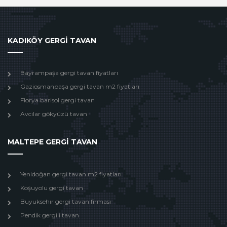
KADIKÖY GERGİ TAVAN
Bayrampaşa gergi tavan fiyatları
Gaziosmanpaşa gergi tavan m2 fiyatları
Florya barisol gergi tavan
Avcılar gökyüzü tavan
MALTEPE GERGİ TAVAN
Yenidoğan gergi tavan m2 fiyatları
Koşuyolu gergi tavan
Buyuksehır gergi tavan firması
Pendik gergili tavan