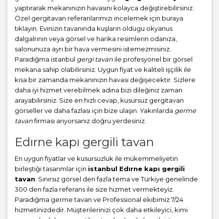
yaptırarak mekanınızın havasını kolayca değiştirebilirsiniz.
Özel gergitavan referanlarımızı incelemek için buraya
tıklayın. Evinizin tavanında kuşların oldugu okyanus
dalgalrının veya görsel ve harika resimlerin odanıza,
salonunuza ayrı bir hava vermesini istemezmisiniz.
Paradiğma istanbul
gergi tavan
ile profesyonel bir görsel
mekana sahip olabilirsiniz. Uygun fiyat ve kaliteli işçilik ile
kısa bir zamanda mekanınızın havası değişecektir. Sizlere
daha iyi hizmet verebilmek adına bizi dileğiniz zaman
arayabilirsiniz. Size en hızlı cevap, kusursuz gergitavan
görseller ve daha fazlası için bize ulaşın. Yakınlarda
germe
tavan
firması arıyorsanız doğru yerdesiniz.
Edırne kapı gergili tavan
En uygun fiyatlar ve kusursuzluk ile mükemmeliyetin
birleştiği tasarımlar için
istanbul Edırne kapı gergili
tavan
. Sınırsız görsel den fazla tema ve Türkiye genelinde
300 den fazla referans ile size hizmet vermekteyiz.
Paradiğma
germe tavan
ve Professional ekibimiz 7/24
hizmetinizdedir. Müşterilerinizi çok daha etkileyici, kimi