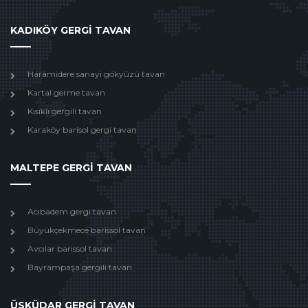
KADIKÖY GERGİ TAVAN
Haramidere sanayi gökyüzü tavan
Kartal germe tavan
Kısıklı gergili tavan
Karaköy barisol gergi tavan
MALTEPE GERGİ TAVAN
Acıbadem gergi tavan
Büyükçekmece barissol tavan
Avcılar barissol tavan
Bayrampaşa gergili tavan
ÜSKÜDAR GERGİ TAVAN