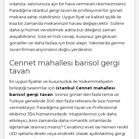
odanıza, salonunuza ayrı bir hava vermesini istemezmisiniz.
Paradiğma istanbul
gergi tavan
ile profesyonel bir görsel
mekana sahip olabilirsiniz. Uygun fiyat ve kaliteli işçilik ile
kısa bir zamanda mekanınızın havası değişecektir. Sizlere
daha iyi hizmet verebilmek adına bizi dileğiniz zaman
arayabilirsiniz. Size en hızlı cevap, kusursuz gergitavan
görseller ve daha fazlası için bize ulaşın. Yakınlarda
germe
tavan
firması arıyorsanız doğru yerdesiniz.
Cennet mahallesı barisol gergi
tavan
En uygun fiyatlar ve kusursuzluk ile mükemmeliyetin
birleştiği tasarımlar için
istanbul Cennet mahallesı
barisol gergi tavan
. Sınırsız görsel den fazla tema ve
Türkiye genelinde 300 den fazla referans ile size hizmet
vermekteyiz. Paradiğma
germe tavan
ve Professional
ekibimiz 7/24 hizmetinizdedir. Müşterilerinizi çok daha
etkileyici, kimi zamanda daha romantik ortamlarda
ağırlamak istemez misiniz? Cevabınız evet ise hemen renkli
LED ışıklarla direkt veya endirekt olarak aydınlatılmış gergi