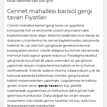
tavan sistemleri tam size göre.
Cennet mahallesı barisol gergi
tavan Fiyatları
Cennet mahallesı barisol gergi tavan ve uygulama
konusunda hızlı ve ekonomik çözüm arıyorsanız vakit
kaybetmeden bize ulaşın. Ekibimiz tarafından ince elenip sık
dokunan çözümlerimiz ile zaman kaybetmeden zamanında
teslimat ile, var olan tüm gergitavan gereksinimlerinizi
karşılayabileceksiniz. Üstelik aldığınız bu hizmet tamamında
memnun kalacagınızı garanti ediyoruz. Paradigma istanbul
gergi tavan
kurumsal alt yapısı üzerinden siz gergitavan
yaptırmak isteyen müşterilerimize kaliteli ve en iyi hizmet
verilmektedir. Evlerde sadece oturma odalarında,en çok da
kamusal alanlarda kullanılması önerilen gergi tavanlar
kaliteli malzemelerden yapılmıştır. Uygulanması ile kaliteyi
gözler önüne seren
gergi tavan
bir kaç şekilde
tasarlanarak uygulanması ve mekanınızı daha görsel hale
getirmesi mümkündür. Daha değişik bir ortam isteyen
müşterilere özel olarak germe tavanları, bir kaç renk tonu
ile bütünleştirmek mümkündür.