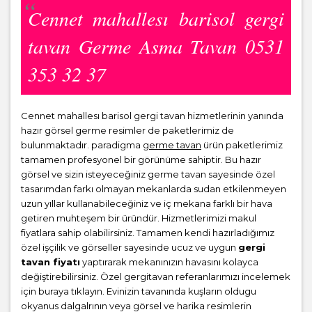
Cennet mahallesı barisol gergi
tavan Germe Asma Tavan 0531
353 32 37
Cennet mahallesı barisol gergi tavan hizmetlerinin yanında
hazır görsel germe resimler de paketlerimiz de
bulunmaktadır. paradigma
germe tavan
ürün paketlerimiz
tamamen profesyonel bir görünüme sahiptir. Bu hazır
görsel ve sizin isteyeceğiniz germe tavan sayesinde özel
tasarımdan farkı olmayan mekanlarda sudan etkilenmeyen
uzun yıllar kullanabileceğiniz ve iç mekana farklı bir hava
getiren muhteşem bir üründür. Hizmetlerimizi makul
fiyatlara sahip olabilirsiniz. Tamamen kendi hazırladığımız
özel işçilik ve görseller sayesinde ucuz ve uygun
gergi
tavan fiyatı
yaptırarak mekanınızın havasını kolayca
değiştirebilirsiniz. Özel gergitavan referanlarımızı incelemek
için buraya tıklayın. Evinizin tavanında kuşların oldugu
okyanus dalgalrının veya görsel ve harika resimlerin