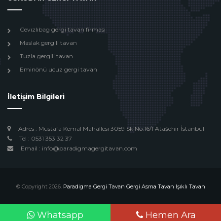
Cevızlıbag gergi tavan firması
Maslak gergili tavan
Tuzla gergili tavan
Eminönü ucuz gergi tavan
İletişim Bilgileri
Adres : Mustafa Kemal Mahallesi 3059 Sk No:16/1 Ataşehir İstanbul
Tel : 0531 353 32 37
Email : info@paradigmagergitavan.com
© Copyright 2026.
Paradigma Gergi Tavan Gergi Asma Tavan Işıklı Tavan
Design by
Beyoglu Webtasarım
Whatsapp
Hemen Ara