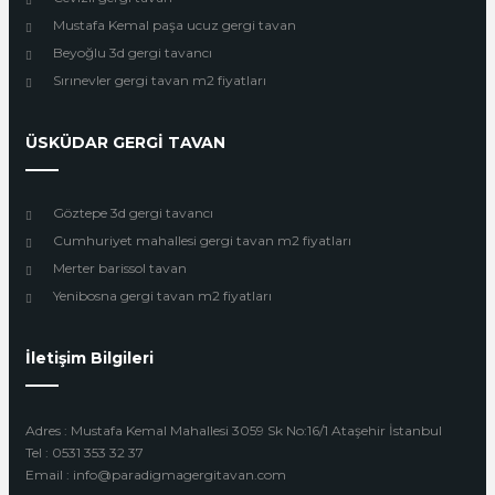
Mustafa Kemal paşa ucuz gergi tavan
Beyoğlu 3d gergi tavancı
Sırınevler gergi tavan m2 fiyatları
ÜSKÜDAR GERGİ TAVAN
Göztepe 3d gergi tavancı
Cumhuriyet mahallesi gergi tavan m2 fiyatları
Merter barissol tavan
Yenibosna gergi tavan m2 fiyatları
İletişim Bilgileri
Adres : Mustafa Kemal Mahallesi 3059 Sk No:16/1 Ataşehir İstanbul
Tel : 0531 353 32 37
Email : info@paradigmagergitavan.com