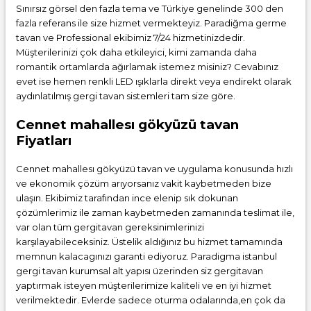
Sınırsız görsel den fazla tema ve Türkiye genelinde 300 den
fazla referans ile size hizmet vermekteyiz. Paradiğma
germe
tavan
ve Professional ekibimiz 7/24 hizmetinizdedir.
Müşterilerinizi çok daha etkileyici, kimi zamanda daha
romantik ortamlarda ağırlamak istemez misiniz? Cevabınız
evet ise hemen renkli LED ışıklarla direkt veya endirekt olarak
aydınlatılmış gergi tavan sistemleri tam size göre.
Cennet mahallesı gökyüzü tavan
Fiyatları
Cennet mahallesı gökyüzü tavan ve uygulama konusunda hızlı
ve ekonomik çözüm arıyorsanız vakit kaybetmeden bize
ulaşın. Ekibimiz tarafından ince elenip sık dokunan
çözümlerimiz ile zaman kaybetmeden zamanında teslimat ile,
var olan tüm gergitavan gereksinimlerinizi
karşılayabileceksiniz. Üstelik aldığınız bu hizmet tamamında
memnun kalacagınızı garanti ediyoruz. Paradigma istanbul
gergi tavan
kurumsal alt yapısı üzerinden siz gergitavan
yaptırmak isteyen müşterilerimize kaliteli ve en iyi hizmet
verilmektedir. Evlerde sadece oturma odalarında,en çok da