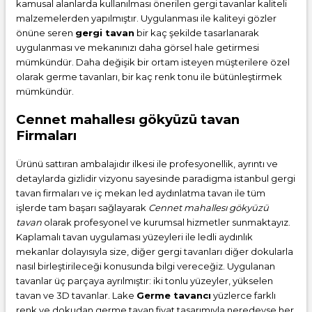
kamusal alanlarda kullanılması önerilen gergi tavanlar kaliteli
malzemelerden yapılmıştır. Uygulanması ile kaliteyi gözler
önüne seren
gergi tavan
bir kaç şekilde tasarlanarak
uygulanması ve mekanınızı daha görsel hale getirmesi
mümkündür. Daha değişik bir ortam isteyen müşterilere özel
olarak germe tavanları, bir kaç renk tonu ile bütünleştirmek
mümkündür.
Cennet mahallesı gökyüzü tavan
Firmaları
Ürünü sattıran ambalajıdır ilkesi ile profesyonellik, ayrıntı ve
detaylarda gizlidir vizyonu sayesinde paradigma istanbul gergi
tavan firmaları ve iç mekan led aydınlatma tavan ile tüm
işlerde tam başarı sağlayarak
Cennet mahallesı gökyüzü
tavan
olarak profesyonel ve kurumsal hizmetler sunmaktayız.
Kaplamalı tavan uygulaması yüzeyleri ile ledli aydınlık
mekanlar dolayısıyla size, diğer gergi tavanları diğer dokularla
nasıl birleştirileceği konusunda bilgi vereceğiz. Uygulanan
tavanlar üç parçaya ayrılmıştır: iki tonlu yüzeyler, yükselen
tavan ve 3D tavanlar. Lake
Germe tavancı
yüzlerce farklı
renk ve dokudan
germe tavan fiyat
tasarımıyla neredeyse her