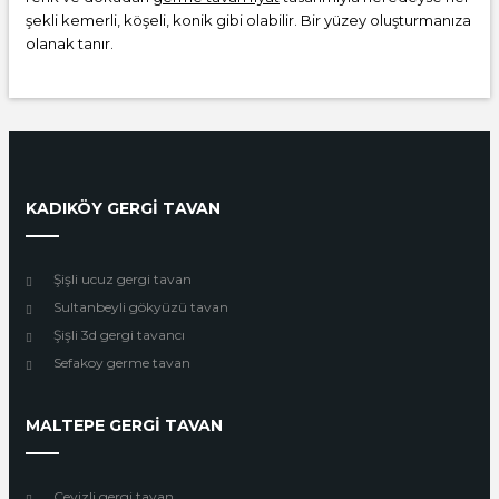
şekli kemerli, köşeli, konik gibi olabilir. Bir yüzey oluşturmanıza
olanak tanır.
KADIKÖY GERGİ TAVAN
Şişli ucuz gergi tavan
Sultanbeyli gökyüzü tavan
Şişli 3d gergi tavancı
Sefakoy germe tavan
MALTEPE GERGİ TAVAN
Cevizli gergi tavan