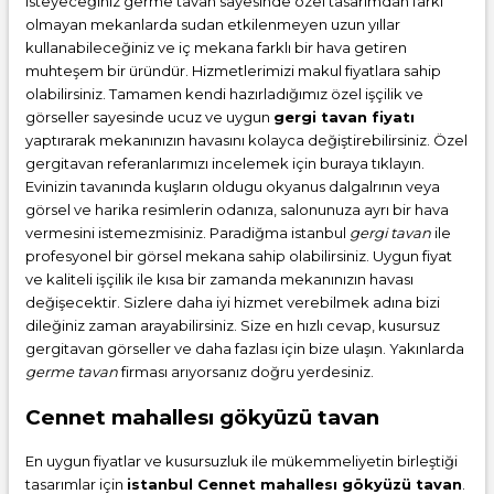
isteyeceğiniz germe tavan sayesinde özel tasarımdan farkı
olmayan mekanlarda sudan etkilenmeyen uzun yıllar
kullanabileceğiniz ve iç mekana farklı bir hava getiren
muhteşem bir üründür. Hizmetlerimizi makul fiyatlara sahip
olabilirsiniz. Tamamen kendi hazırladığımız özel işçilik ve
görseller sayesinde ucuz ve uygun
gergi tavan fiyatı
yaptırarak mekanınızın havasını kolayca değiştirebilirsiniz. Özel
gergitavan referanlarımızı incelemek için buraya tıklayın.
Evinizin tavanında kuşların oldugu okyanus dalgalrının veya
görsel ve harika resimlerin odanıza, salonunuza ayrı bir hava
vermesini istemezmisiniz. Paradiğma istanbul
gergi tavan
ile
profesyonel bir görsel mekana sahip olabilirsiniz. Uygun fiyat
ve kaliteli işçilik ile kısa bir zamanda mekanınızın havası
değişecektir. Sizlere daha iyi hizmet verebilmek adına bizi
dileğiniz zaman arayabilirsiniz. Size en hızlı cevap, kusursuz
gergitavan görseller ve daha fazlası için bize ulaşın. Yakınlarda
germe tavan
firması arıyorsanız doğru yerdesiniz.
Cennet mahallesı gökyüzü tavan
En uygun fiyatlar ve kusursuzluk ile mükemmeliyetin birleştiği
tasarımlar için
istanbul Cennet mahallesı gökyüzü tavan
.