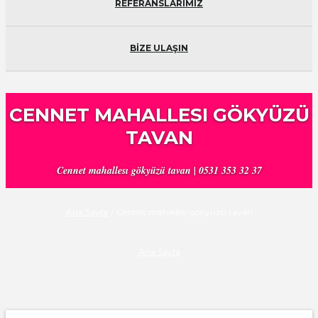
REFERANSLARIMIZ
BİZE ULAŞIN
CENNET MAHALLESI GÖKYÜZÜ
TAVAN
Cennet mahallesı gökyüzü tavan | 0531 353 32 37
Ana Sayfa
/
Cennet mahallesı gökyüzü tavan
Ana Sayfa