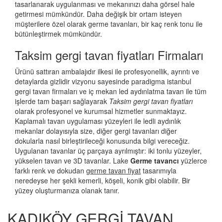
tasarlanarak uygulanması ve mekanınızı daha görsel hale
getirmesi mümkündür. Daha değişik bir ortam isteyen
müşterilere özel olarak germe tavanları, bir kaç renk tonu ile
bütünleştirmek mümkündür.
Taksim gergi tavan fiyatları Firmaları
Ürünü sattıran ambalajıdır ilkesi ile profesyonellik, ayrıntı ve
detaylarda gizlidir vizyonu sayesinde paradigma istanbul
gergi tavan firmaları ve iç mekan led aydınlatma tavan ile tüm
işlerde tam başarı sağlayarak
Taksim gergi tavan fiyatları
olarak profesyonel ve kurumsal hizmetler sunmaktayız.
Kaplamalı tavan uygulaması yüzeyleri ile ledli aydınlık
mekanlar dolayısıyla size, diğer gergi tavanları diğer
dokularla nasıl birleştirileceği konusunda bilgi vereceğiz.
Uygulanan tavanlar üç parçaya ayrılmıştır: iki tonlu yüzeyler,
yükselen tavan ve 3D tavanlar. Lake
Germe tavancı
yüzlerce
farklı renk ve dokudan
germe tavan fiyat
tasarımıyla
neredeyse her şekli kemerli, köşeli, konik gibi olabilir. Bir
yüzey oluşturmanıza olanak tanır.
KADIKÖY GERGİ TAVAN