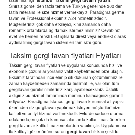
tasarımlar için
istanbul Taksim gergi tavan fiyatları
.
Sınırsız görsel den fazla tema ve Türkiye genelinde 300 den
fazla referans ile size hizmet vermekteyiz. Paradiğma
germe
tavan
ve Professional ekibimiz 7/24 hizmetinizdedir.
Müşterilerinizi çok daha etkileyici, kimi zamanda daha
romantik ortamlarda ağırlamak istemez misiniz? Cevabınız
evet ise hemen renkli LED ışıklarla direkt veya endirekt olarak
aydınlatılmış gergi tavan sistemleri tam size göre.
Taksim gergi tavan fiyatları Fiyatları
Taksim gergi tavan fiyatları ve uygulama konusunda hızlı ve
ekonomik çözüm arıyorsanız vakit kaybetmeden bize ulaşın.
Ekibimiz tarafından ince elenip sık dokunan çözümlerimiz ile
zaman kaybetmeden zamanında teslimat ile, var olan tüm
gergitavan gereksinimlerinizi karşılayabileceksiniz. Üstelik
aldığınız bu hizmet tamamında memnun kalacagınızı garanti
ediyoruz. Paradigma istanbul
gergi tavan
kurumsal alt yapısı
üzerinden siz gergitavan yaptırmak isteyen müşterilerimize
kaliteli ve en iyi hizmet verilmektedir. Evlerde sadece oturma
odalarında,en çok da kamusal alanlarda kullanılması önerilen
gergi tavanlar kaliteli malzemelerden yapılmıştır. Uygulanması
ile kaliteyi gözler önüne seren
gergi tavan
bir kaç şekilde