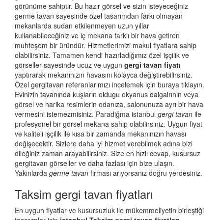
görünüme sahiptir. Bu hazır görsel ve sizin isteyeceğiniz
germe tavan sayesinde özel tasarımdan farkı olmayan
mekanlarda sudan etkilenmeyen uzun yıllar
kullanabileceğiniz ve iç mekana farklı bir hava getiren
muhteşem bir üründür. Hizmetlerimizi makul fiyatlara sahip
olabilirsiniz. Tamamen kendi hazırladığımız özel işçilik ve
görseller sayesinde ucuz ve uygun
gergi tavan fiyatı
yaptırarak mekanınızın havasını kolayca değiştirebilirsiniz.
Özel gergitavan referanlarımızı incelemek için buraya tıklayın.
Evinizin tavanında kuşların oldugu okyanus dalgalrının veya
görsel ve harika resimlerin odanıza, salonunuza ayrı bir hava
vermesini istemezmisiniz. Paradiğma istanbul
gergi tavan
ile
profesyonel bir görsel mekana sahip olabilirsiniz. Uygun fiyat
ve kaliteli işçilik ile kısa bir zamanda mekanınızın havası
değişecektir. Sizlere daha iyi hizmet verebilmek adına bizi
dileğiniz zaman arayabilirsiniz. Size en hızlı cevap, kusursuz
gergitavan görseller ve daha fazlası için bize ulaşın.
Yakınlarda
germe tavan
firması arıyorsanız doğru yerdesiniz.
Taksim gergi tavan fiyatları
En uygun fiyatlar ve kusursuzluk ile mükemmeliyetin birleştiği