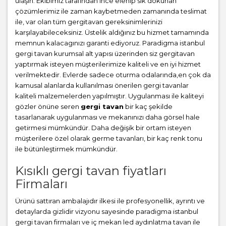
ulaşın. Ekibimiz tarafından ince elenip sık dokunan
çözümlerimiz ile zaman kaybetmeden zamanında teslimat
ile, var olan tüm gergitavan gereksinimlerinizi
karşılayabileceksiniz. Üstelik aldığınız bu hizmet tamamında
memnun kalacagınızı garanti ediyoruz. Paradigma istanbul
gergi tavan
kurumsal alt yapısı üzerinden siz gergitavan
yaptırmak isteyen müşterilerimize kaliteli ve en iyi hizmet
verilmektedir. Evlerde sadece oturma odalarında,en çok da
kamusal alanlarda kullanılması önerilen gergi tavanlar
kaliteli malzemelerden yapılmıştır. Uygulanması ile kaliteyi
gözler önüne seren
gergi tavan
bir kaç şekilde
tasarlanarak uygulanması ve mekanınızı daha görsel hale
getirmesi mümkündür. Daha değişik bir ortam isteyen
müşterilere özel olarak germe tavanları, bir kaç renk tonu
ile bütünleştirmek mümkündür.
Kısıklı gergi tavan fiyatları
Firmaları
Ürünü sattıran ambalajıdır ilkesi ile profesyonellik, ayrıntı ve
detaylarda gizlidir vizyonu sayesinde paradigma istanbul
gergi tavan firmaları ve iç mekan led aydınlatma tavan ile