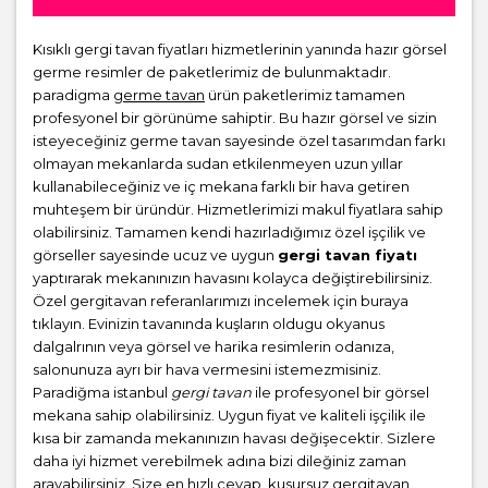
Kısıklı gergi tavan fiyatları hizmetlerinin yanında hazır görsel
germe resimler de paketlerimiz de bulunmaktadır.
paradigma
germe tavan
ürün paketlerimiz tamamen
profesyonel bir görünüme sahiptir. Bu hazır görsel ve sizin
isteyeceğiniz germe tavan sayesinde özel tasarımdan farkı
olmayan mekanlarda sudan etkilenmeyen uzun yıllar
kullanabileceğiniz ve iç mekana farklı bir hava getiren
muhteşem bir üründür. Hizmetlerimizi makul fiyatlara sahip
olabilirsiniz. Tamamen kendi hazırladığımız özel işçilik ve
görseller sayesinde ucuz ve uygun
gergi tavan fiyatı
yaptırarak mekanınızın havasını kolayca değiştirebilirsiniz.
Özel gergitavan referanlarımızı incelemek için buraya
tıklayın. Evinizin tavanında kuşların oldugu okyanus
dalgalrının veya görsel ve harika resimlerin odanıza,
salonunuza ayrı bir hava vermesini istemezmisiniz.
Paradiğma istanbul
gergi tavan
ile profesyonel bir görsel
mekana sahip olabilirsiniz. Uygun fiyat ve kaliteli işçilik ile
kısa bir zamanda mekanınızın havası değişecektir. Sizlere
daha iyi hizmet verebilmek adına bizi dileğiniz zaman
arayabilirsiniz. Size en hızlı cevap, kusursuz gergitavan