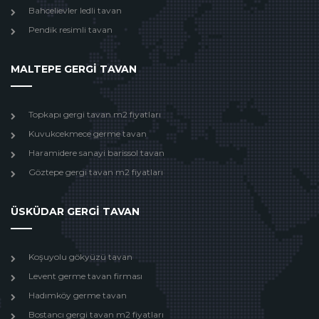
Bahcelievler ledli tavan
Pendik resimli tavan
MALTEPE GERGİ TAVAN
Topkapı gergi tavan m2 fiyatları
Kuvukcekmece germe tavan
Haramidere sanayi barissol tavan
Göztepe gergi tavan m2 fiyatları
ÜSKÜDAR GERGİ TAVAN
Koşuyolu gökyüzü tavan
Levent germe tavan firması
Hadımköy germe tavan
Bostancı gergi tavan m2 fiyatları