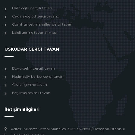
Halıcıoglu gergili tavan
Çekmeköy 3d gergi tavancı
Cumhuriyet mahallesi gergi tavan
Laleli germe tavan firması
ÜSKÜDAR GERGİ TAVAN
Buyuksehır gergili tavan
Hadımköy barisol gergi tavan
Cevizli germe tavan
Beşiktaş resimli tavan
İletişim Bilgileri
Adres : Mustafa Kemal Mahallesi 3059 Sk No:16/1 Ataşehir İstanbul
Tel : 0531 353 32 37