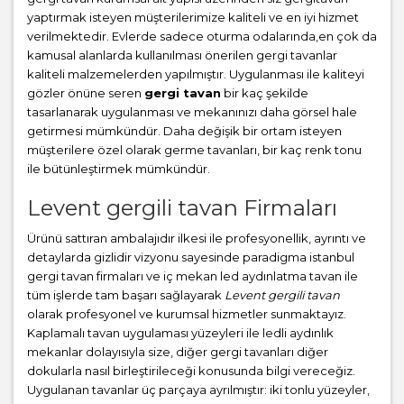
yaptırmak isteyen müşterilerimize kaliteli ve en iyi hizmet
verilmektedir. Evlerde sadece oturma odalarında,en çok da
kamusal alanlarda kullanılması önerilen gergi tavanlar
kaliteli malzemelerden yapılmıştır. Uygulanması ile kaliteyi
gözler önüne seren
gergi tavan
bir kaç şekilde
tasarlanarak uygulanması ve mekanınızı daha görsel hale
getirmesi mümkündür. Daha değişik bir ortam isteyen
müşterilere özel olarak germe tavanları, bir kaç renk tonu
ile bütünleştirmek mümkündür.
Levent gergili tavan Firmaları
Ürünü sattıran ambalajıdır ilkesi ile profesyonellik, ayrıntı ve
detaylarda gizlidir vizyonu sayesinde paradigma istanbul
gergi tavan firmaları ve iç mekan led aydınlatma tavan ile
tüm işlerde tam başarı sağlayarak
Levent gergili tavan
olarak profesyonel ve kurumsal hizmetler sunmaktayız.
Kaplamalı tavan uygulaması yüzeyleri ile ledli aydınlık
mekanlar dolayısıyla size, diğer gergi tavanları diğer
dokularla nasıl birleştirileceği konusunda bilgi vereceğiz.
Uygulanan tavanlar üç parçaya ayrılmıştır: iki tonlu yüzeyler,