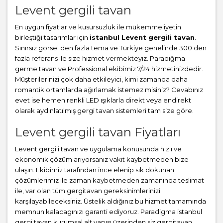
Levent gergili tavan
En uygun fiyatlar ve kusursuzluk ile mükemmeliyetin
birleştiği tasarımlar için
istanbul Levent gergili tavan
.
Sınırsız görsel den fazla tema ve Türkiye genelinde 300 den
fazla referans ile size hizmet vermekteyiz. Paradiğma
germe tavan
ve Professional ekibimiz 7/24 hizmetinizdedir.
Müşterilerinizi çok daha etkileyici, kimi zamanda daha
romantik ortamlarda ağırlamak istemez misiniz? Cevabınız
evet ise hemen renkli LED ışıklarla direkt veya endirekt
olarak aydınlatılmış gergi tavan sistemleri tam size göre.
Levent gergili tavan Fiyatları
Levent gergili tavan ve uygulama konusunda hızlı ve
ekonomik çözüm arıyorsanız vakit kaybetmeden bize
ulaşın. Ekibimiz tarafından ince elenip sık dokunan
çözümlerimiz ile zaman kaybetmeden zamanında teslimat
ile, var olan tüm gergitavan gereksinimlerinizi
karşılayabileceksiniz. Üstelik aldığınız bu hizmet tamamında
memnun kalacagınızı garanti ediyoruz. Paradigma istanbul
gergi tavan
kurumsal alt yapısı üzerinden siz gergitavan