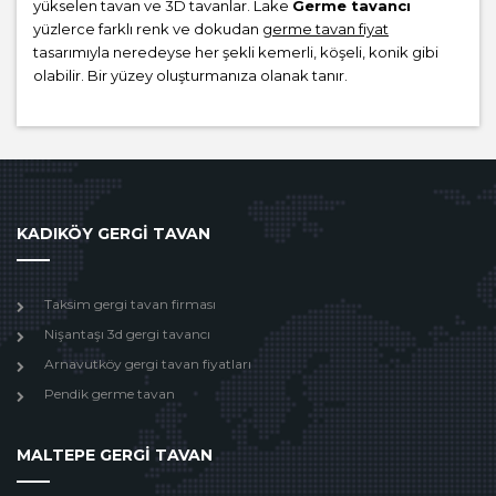
yükselen tavan ve 3D tavanlar. Lake
Germe tavancı
yüzlerce farklı renk ve dokudan
germe tavan fiyat
tasarımıyla neredeyse her şekli kemerli, köşeli, konik gibi
olabilir. Bir yüzey oluşturmanıza olanak tanır.
KADIKÖY GERGİ TAVAN
Taksim gergi tavan firması
Nişantaşı 3d gergi tavancı
Arnavutköy gergi tavan fiyatları
Pendik germe tavan
MALTEPE GERGİ TAVAN