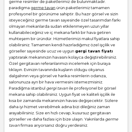
germe resimler de paketlerimiz de bulunmaktadır.
paradigma
germe tavan
ürün paketlerimiz tamamen
profesyonel bir görünüme sahiptir. Bu hazır görsel ve sizin
isteyeceğiniz germe tavan sayesinde özel tasarımdan farkı
olmayan mekanlarda sudan etkilenmeyen uzun yıllar
kullanabileceğiniz ve iç mekana farklı bir hava getiren
muhteşem bir üründür. Hizmetlerimizi makul fiyatlara sahip
olabilirsiniz. Tamamen kendi hazırladığımız özel işçilik ve
görseller sayesinde ucuz ve uygun
gergi tavan fiyatı
yaptırarak mekanınızın havasını kolayca değiştirebilirsiniz.
Özel gergitavan referanlarımızı incelemek için buraya
tıklayın. Evinizin tavanında kuşların oldugu okyanus
dalgalrının veya görsel ve harika resimlerin odanıza,
salonunuza ayrı bir hava vermesini istemezmisiniz.
Paradiğma istanbul
gergi tavan
ile profesyonel bir görsel
mekana sahip olabilirsiniz. Uygun fiyat ve kaliteli işçilik ile
kısa bir zamanda mekanınızın havası değişecektir. Sizlere
daha iyi hizmet verebilmek adına bizi dileğiniz zaman
arayabilirsiniz. Size en hızlı cevap, kusursuz gergitavan
görseller ve daha fazlası için bize ulaşın. Yakınlarda
germe
tavan
firması arıyorsanız doğru yerdesiniz.