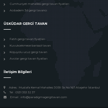
Cumhuriyet mahallesi gergi tavan fiyatları
Acıbadem 3d gergi tavancı
ÜSKÜDAR GERGİ TAVAN
Fatih gergi tavan fiyatları
Kuvukcekmece barissol tavan
Koşuyolu ucuz gergi tavan
Avcılar gergi tavan fiyatları
İletişim Bilgileri
Adres : Mustafa Kemal Mahallesi 3059 Sk No:16/1 Ataşehir İstanbul
Tel : 0531 353 32 37
Email : info@paradigmagergitavan.com