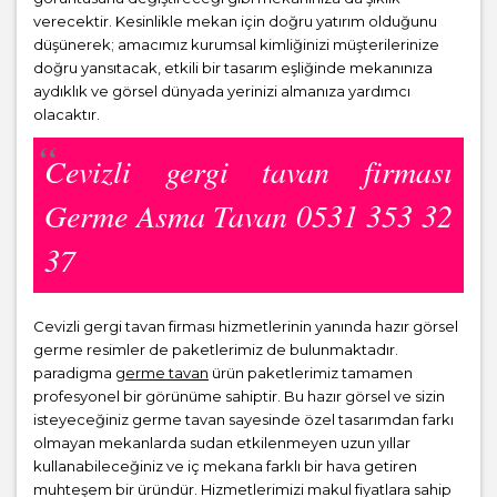
verecektir. Kesinlikle mekan için doğru yatırım olduğunu
düşünerek; amacımız kurumsal kimliğinizi müşterilerinize
doğru yansıtacak, etkili bir tasarım eşliğinde mekanınıza
aydıklık ve görsel dünyada yerinizi almanıza yardımcı
olacaktır.
Cevizli gergi tavan firması
Germe Asma Tavan 0531 353 32
37
Cevizli gergi tavan firması hizmetlerinin yanında hazır görsel
germe resimler de paketlerimiz de bulunmaktadır.
paradigma
germe tavan
ürün paketlerimiz tamamen
profesyonel bir görünüme sahiptir. Bu hazır görsel ve sizin
isteyeceğiniz germe tavan sayesinde özel tasarımdan farkı
olmayan mekanlarda sudan etkilenmeyen uzun yıllar
kullanabileceğiniz ve iç mekana farklı bir hava getiren
muhteşem bir üründür. Hizmetlerimizi makul fiyatlara sahip