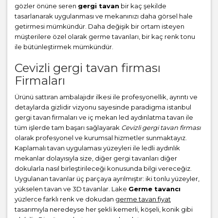
gözler önüne seren
gergi tavan
bir kaç şekilde
tasarlanarak uygulanması ve mekanınızı daha görsel hale
getirmesi mümkündür. Daha değişik bir ortam isteyen
müşterilere özel olarak germe tavanları, bir kaç renk tonu
ile bütünleştirmek mümkündür.
Cevizli gergi tavan firması
Firmaları
Ürünü sattıran ambalajıdır ilkesi ile profesyonellik, ayrıntı ve
detaylarda gizlidir vizyonu sayesinde paradigma istanbul
gergi tavan firmaları ve iç mekan led aydınlatma tavan ile
tüm işlerde tam başarı sağlayarak
Cevizli gergi tavan firması
olarak profesyonel ve kurumsal hizmetler sunmaktayız.
Kaplamalı tavan uygulaması yüzeyleri ile ledli aydınlık
mekanlar dolayısıyla size, diğer gergi tavanları diğer
dokularla nasıl birleştirileceği konusunda bilgi vereceğiz.
Uygulanan tavanlar üç parçaya ayrılmıştır: iki tonlu yüzeyler,
yükselen tavan ve 3D tavanlar. Lake
Germe tavancı
yüzlerce farklı renk ve dokudan
germe tavan fiyat
tasarımıyla neredeyse her şekli kemerli, köşeli, konik gibi