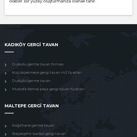
olabilir. Bir yüzey oluşturmanıza olanak tanır.
KADIKÖY GERGİ TAVAN
Dudullu germe tavan firması
Küçükçekmece gergi tavan m2 fiyatları
Dudullu germe tavan
Mustafa Kemal paşa gergi tavan fiyatları
MALTEPE GERGİ TAVAN
Kağıthane germe tavan
Başakşehir barisol gergi tavan