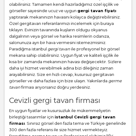
olabilirsiniz. Tamamen kendi hazırladığımız özel işçilik ve
görseller sayesinde ucuz ve uygun
gergi tavan fiyatı
yaptırarak mekanınızın havasını kolayca değiştirebilirsiniz.
Özel gergitavan referanlarımızı incelemek için buraya
tıklayın. Evinizin tavanında kuşların oldugu okyanus
dalgalrının veya görsel ve harika resimlerin odanıza,
salonunuza ayrı bir hava vermesini istemezmisiniz.
Paradiğma istanbul
gergi tavan
ile profesyonel bir görsel
mekana sahip olabilirsiniz. Uygun fiyat ve kaliteli işçilik ile
kısa bir zamanda mekanınızın havası değişecektir. Sizlere
daha iyi hizmet verebilmek adına bizi dileğiniz zaman
arayabilirsiniz. Size en hızlı cevap, kusursuz gergitavan
görseller ve daha fazlası için bize ulaşın. Yakınlarda
germe
tavan
firması arıyorsanız doğru yerdesiniz.
Cevizli gergi tavan firması
En uygun fiyatlar ve kusursuzluk ile mükemmeliyetin
birleştiği tasarımlar için
istanbul Cevizli gergi tavan
firması
. Sınırsız görsel den fazla tema ve Türkiye genelinde
300 den fazla referans ile size hizmet vermekteyiz.