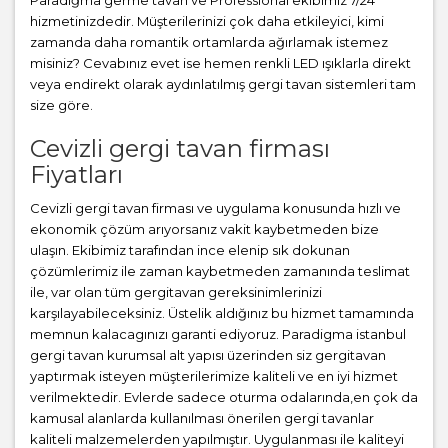
Paradiğma
germe tavan
ve Professional ekibimiz 7/24
hizmetinizdedir. Müşterilerinizi çok daha etkileyici, kimi
zamanda daha romantik ortamlarda ağırlamak istemez
misiniz? Cevabınız evet ise hemen renkli LED ışıklarla direkt
veya endirekt olarak aydınlatılmış gergi tavan sistemleri tam
size göre.
Cevizli gergi tavan firması
Fiyatları
Cevizli gergi tavan firması ve uygulama konusunda hızlı ve
ekonomik çözüm arıyorsanız vakit kaybetmeden bize
ulaşın. Ekibimiz tarafından ince elenip sık dokunan
çözümlerimiz ile zaman kaybetmeden zamanında teslimat
ile, var olan tüm gergitavan gereksinimlerinizi
karşılayabileceksiniz. Üstelik aldığınız bu hizmet tamamında
memnun kalacagınızı garanti ediyoruz. Paradigma istanbul
gergi tavan
kurumsal alt yapısı üzerinden siz gergitavan
yaptırmak isteyen müşterilerimize kaliteli ve en iyi hizmet
verilmektedir. Evlerde sadece oturma odalarında,en çok da
kamusal alanlarda kullanılması önerilen gergi tavanlar
kaliteli malzemelerden yapılmıştır. Uygulanması ile kaliteyi