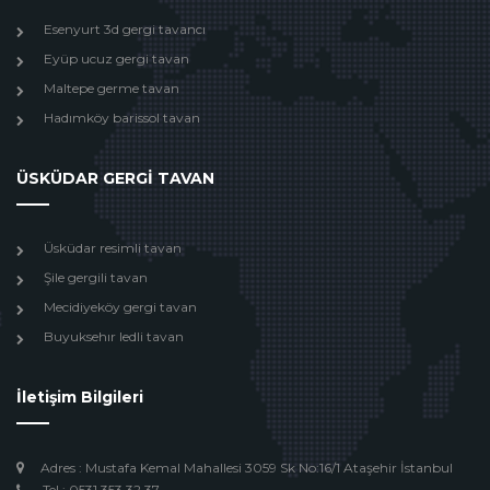
Esenyurt 3d gergi tavancı
Eyüp ucuz gergi tavan
Maltepe germe tavan
Hadımköy barissol tavan
ÜSKÜDAR GERGİ TAVAN
Üsküdar resimli tavan
Şile gergili tavan
Mecidiyeköy gergi tavan
Buyuksehır ledli tavan
İletişim Bilgileri
Adres : Mustafa Kemal Mahallesi 3059 Sk No:16/1 Ataşehir İstanbul
Tel : 0531 353 32 37