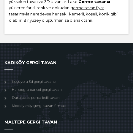
yükselen tavan ve 3D tavanlar. Lake
Germe tavancı
yüzlerce farklı renk ve dokudan
germe tavan fiyat
tasarımıyla neredeyse her şekli kemerli, köşeli, konik gibi
olabilir. Bir yüzey oluşturmanıza olanak tanır.
KADIKÖY GERGİ TAVAN
Koşuyolu 3d gergi tavancı
Halıcıoglu barisol gergi tavan
Darulacıze perpa ledli tavan
Mecidiyeköy gergi tavan firması
MALTEPE GERGİ TAVAN