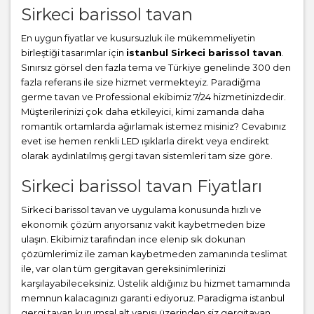
Sirkeci barissol tavan
En uygun fiyatlar ve kusursuzluk ile mükemmeliyetin
birleştiği tasarımlar için
istanbul Sirkeci barissol tavan
.
Sınırsız görsel den fazla tema ve Türkiye genelinde 300 den
fazla referans ile size hizmet vermekteyiz. Paradiğma
germe tavan
ve Professional ekibimiz 7/24 hizmetinizdedir.
Müşterilerinizi çok daha etkileyici, kimi zamanda daha
romantik ortamlarda ağırlamak istemez misiniz? Cevabınız
evet ise hemen renkli LED ışıklarla direkt veya endirekt
olarak aydınlatılmış gergi tavan sistemleri tam size göre.
Sirkeci barissol tavan Fiyatları
Sirkeci barissol tavan ve uygulama konusunda hızlı ve
ekonomik çözüm arıyorsanız vakit kaybetmeden bize
ulaşın. Ekibimiz tarafından ince elenip sık dokunan
çözümlerimiz ile zaman kaybetmeden zamanında teslimat
ile, var olan tüm gergitavan gereksinimlerinizi
karşılayabileceksiniz. Üstelik aldığınız bu hizmet tamamında
memnun kalacagınızı garanti ediyoruz. Paradigma istanbul
gergi tavan
kurumsal alt yapısı üzerinden siz gergitavan