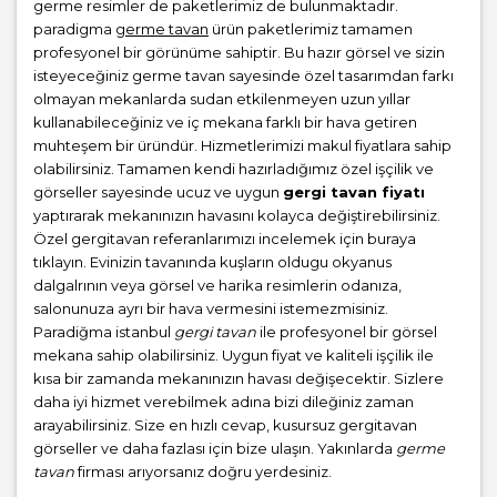
germe resimler de paketlerimiz de bulunmaktadır.
paradigma
germe tavan
ürün paketlerimiz tamamen
profesyonel bir görünüme sahiptir. Bu hazır görsel ve sizin
isteyeceğiniz germe tavan sayesinde özel tasarımdan farkı
olmayan mekanlarda sudan etkilenmeyen uzun yıllar
kullanabileceğiniz ve iç mekana farklı bir hava getiren
muhteşem bir üründür. Hizmetlerimizi makul fiyatlara sahip
olabilirsiniz. Tamamen kendi hazırladığımız özel işçilik ve
görseller sayesinde ucuz ve uygun
gergi tavan fiyatı
yaptırarak mekanınızın havasını kolayca değiştirebilirsiniz.
Özel gergitavan referanlarımızı incelemek için buraya
tıklayın. Evinizin tavanında kuşların oldugu okyanus
dalgalrının veya görsel ve harika resimlerin odanıza,
salonunuza ayrı bir hava vermesini istemezmisiniz.
Paradiğma istanbul
gergi tavan
ile profesyonel bir görsel
mekana sahip olabilirsiniz. Uygun fiyat ve kaliteli işçilik ile
kısa bir zamanda mekanınızın havası değişecektir. Sizlere
daha iyi hizmet verebilmek adına bizi dileğiniz zaman
arayabilirsiniz. Size en hızlı cevap, kusursuz gergitavan
görseller ve daha fazlası için bize ulaşın. Yakınlarda
germe
tavan
firması arıyorsanız doğru yerdesiniz.