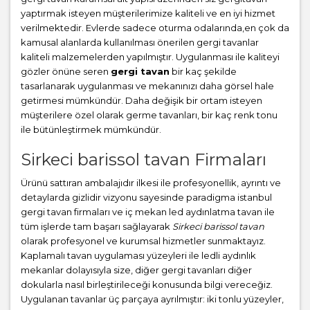
yaptırmak isteyen müşterilerimize kaliteli ve en iyi hizmet
verilmektedir. Evlerde sadece oturma odalarında,en çok da
kamusal alanlarda kullanılması önerilen gergi tavanlar
kaliteli malzemelerden yapılmıştır. Uygulanması ile kaliteyi
gözler önüne seren
gergi tavan
bir kaç şekilde
tasarlanarak uygulanması ve mekanınızı daha görsel hale
getirmesi mümkündür. Daha değişik bir ortam isteyen
müşterilere özel olarak germe tavanları, bir kaç renk tonu
ile bütünleştirmek mümkündür.
Sirkeci barissol tavan Firmaları
Ürünü sattıran ambalajıdır ilkesi ile profesyonellik, ayrıntı ve
detaylarda gizlidir vizyonu sayesinde paradigma istanbul
gergi tavan firmaları ve iç mekan led aydınlatma tavan ile
tüm işlerde tam başarı sağlayarak
Sirkeci barissol tavan
olarak profesyonel ve kurumsal hizmetler sunmaktayız.
Kaplamalı tavan uygulaması yüzeyleri ile ledli aydınlık
mekanlar dolayısıyla size, diğer gergi tavanları diğer
dokularla nasıl birleştirileceği konusunda bilgi vereceğiz.
Uygulanan tavanlar üç parçaya ayrılmıştır: iki tonlu yüzeyler,