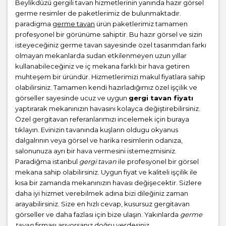
Beylikdüzü gergili tavan hizmetlerinin yanında hazır görsel
germe resimler de paketlerimiz de bulunmaktadır.
paradigma
germe tavan
ürün paketlerimiz tamamen
profesyonel bir görünüme sahiptir. Bu hazır görsel ve sizin
isteyeceğiniz germe tavan sayesinde özel tasarımdan farkı
olmayan mekanlarda sudan etkilenmeyen uzun yıllar
kullanabileceğiniz ve iç mekana farklı bir hava getiren
muhteşem bir üründür. Hizmetlerimizi makul fiyatlara sahip
olabilirsiniz. Tamamen kendi hazırladığımız özel işçilik ve
görseller sayesinde ucuz ve uygun
gergi tavan fiyatı
yaptırarak mekanınızın havasını kolayca değiştirebilirsiniz.
Özel gergitavan referanlarımızı incelemek için buraya
tıklayın. Evinizin tavanında kuşların oldugu okyanus
dalgalrının veya görsel ve harika resimlerin odanıza,
salonunuza ayrı bir hava vermesini istemezmisiniz.
Paradiğma istanbul
gergi tavan
ile profesyonel bir görsel
mekana sahip olabilirsiniz. Uygun fiyat ve kaliteli işçilik ile
kısa bir zamanda mekanınızın havası değişecektir. Sizlere
daha iyi hizmet verebilmek adına bizi dileğiniz zaman
arayabilirsiniz. Size en hızlı cevap, kusursuz gergitavan
görseller ve daha fazlası için bize ulaşın. Yakınlarda
germe
tavan
firması arıyorsanız doğru yerdesiniz.