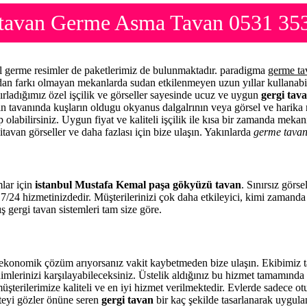
tavan Germe Asma Tavan 0531 353
l germe resimler de paketlerimiz de bulunmaktadır. paradigma
germe ta
mdan farkı olmayan mekanlarda sudan etkilenmeyen uzun yıllar kullanabi
ırladığımız özel işçilik ve görseller sayesinde ucuz ve uygun
gergi tava
zin tavanında kuşların oldugu okyanus dalgalrının veya görsel ve harika 
 olabilirsiniz. Uygun fiyat ve kaliteli işçilik ile kısa bir zamanda meka
itavan görseller ve daha fazlası için bize ulaşın. Yakınlarda
germe tava
mlar için
istanbul Mustafa Kemal paşa gökyüzü tavan
. Sınırsız görs
7/24 hizmetinizdedir. Müşterilerinizi çok daha etkileyici, kimi zamand
ş gergi tavan sistemleri tam size göre.
onomik çözüm arıyorsanız vakit kaybetmeden bize ulaşın. Ekibimiz ta
imlerinizi karşılayabileceksiniz. Üstelik aldığınız bu hizmet tamamınd
üşterilerimize kaliteli ve en iyi hizmet verilmektedir. Evlerde sadece o
iteyi gözler önüne seren
gergi tavan
bir kaç şekilde tasarlanarak uygul