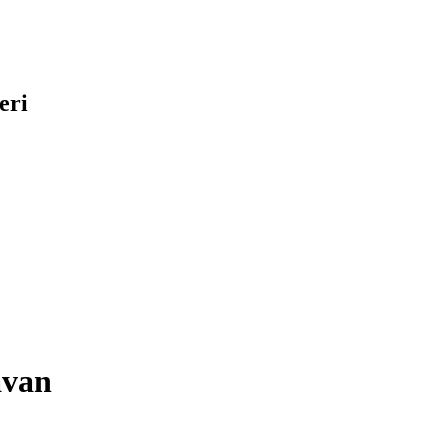
eri
avan