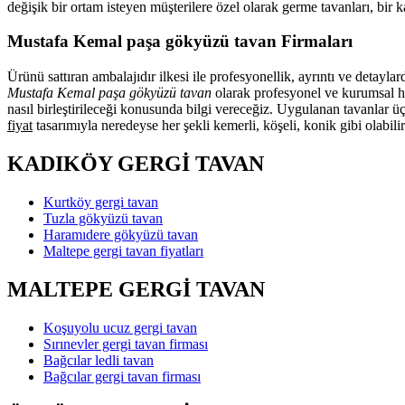
değişik bir ortam isteyen müşterilere özel olarak germe tavanları, bir
Mustafa Kemal paşa gökyüzü tavan Firmaları
Ürünü sattıran ambalajıdır ilkesi ile profesyonellik, ayrıntı ve detayl
Mustafa Kemal paşa gökyüzü tavan
olarak profesyonel ve kurumsal hi
nasıl birleştirileceği konusunda bilgi vereceğiz. Uygulanan tavanlar ü
fiyat
tasarımıyla neredeyse her şekli kemerli, köşeli, konik gibi olabili
KADIKÖY GERGİ TAVAN
Kurtköy gergi tavan
Tuzla gökyüzü tavan
Haramıdere gökyüzü tavan
Maltepe gergi tavan fiyatları
MALTEPE GERGİ TAVAN
Koşuyolu ucuz gergi tavan
Sırınevler gergi tavan firması
Bağcılar ledli tavan
Bağcılar gergi tavan firması