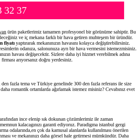
 32 37
van
ürün paketlerimiz tamamen profesyonel bir görünüme sahiptir. Bu
leceğiniz ve iç mekana farklı bir hava getiren muhteşem bir üründür.
n fiyatı
yaptırarak mekanınızın havasını kolayca değiştirebilirsiniz.
resimlerin odanıza, salonunuza ayrı bir hava vermesini istemezmisiniz.
nınızın havası değişecektir. Sizlere daha iyi hizmet verebilmek adına
n
firması arıyorsanız doğru yerdesiniz.
el den fazla tema ve Türkiye genelinde 300 den fazla referans ile size
a daha romantik ortamlarda ağırlamak istemez misiniz? Cevabınız evet
rafından ince elenip sık dokunan çözümlerimiz ile zaman
a memnun kalacagınızı garanti ediyoruz. Paradigma istanbul
gergi
turma odalarında,en çok da kamusal alanlarda kullanılması önerilen
anması ve mekanınızı daha görsel hale getirmesi mümkündür. Daha