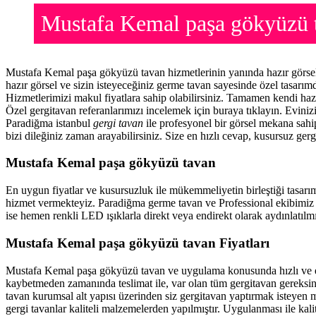
Mustafa Kemal paşa gökyüzü 
Mustafa Kemal paşa gökyüzü tavan hizmetlerinin yanında hazır görse
hazır görsel ve sizin isteyeceğiniz germe tavan sayesinde özel tasarı
Hizmetlerimizi makul fiyatlara sahip olabilirsiniz. Tamamen kendi haz
Özel gergitavan referanlarımızı incelemek için buraya tıklayın. Evini
Paradiğma istanbul
gergi tavan
ile profesyonel bir görsel mekana sahip
bizi dileğiniz zaman arayabilirsiniz. Size en hızlı cevap, kusursuz gerg
Mustafa Kemal paşa gökyüzü tavan
En uygun fiyatlar ve kusursuzluk ile mükemmeliyetin birleştiği tasarı
hizmet vermekteyiz. Paradiğma
germe tavan
ve Professional ekibimiz 
ise hemen renkli LED ışıklarla direkt veya endirekt olarak aydınlatılmı
Mustafa Kemal paşa gökyüzü tavan Fiyatları
Mustafa Kemal paşa gökyüzü tavan ve uygulama konusunda hızlı ve ek
kaybetmeden zamanında teslimat ile, var olan tüm gergitavan gereksin
tavan
kurumsal alt yapısı üzerinden siz gergitavan yaptırmak isteyen m
gergi tavanlar kaliteli malzemelerden yapılmıştır. Uygulanması ile kal