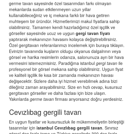
germe tavan sayesinde özel tasarımdan farkı olmayan
mekanlarda sudan etkilenmeyen uzun yıllar
kullanabileceğiniz ve iç mekana farklı bir hava getiren
muhteşem bir üründür. Hizmetlerimizi makul fiyatlara sahip
olabilirsiniz. Tamamen kendi hazırladığımız özel işçilik ve
görseller sayesinde ucuz ve uygun
gergi tavan fiyatı
yaptırarak mekanınızın havasını kolayca değiştirebilirsiniz.
Özel gergitavan referanlarımızı incelemek için buraya tıklayın.
Evinizin tavanında kuşların oldugu okyanus dalgalrının veya
görsel ve harika resimlerin odanıza, salonunuza ayrı bir hava
vermesini istemezmisiniz. Paradiğma istanbul
gergi tavan
ile
profesyonel bir görsel mekana sahip olabilirsiniz. Uygun fiyat
ve kaliteli işçilik ile kısa bir zamanda mekanınızın havası
değişecektir. Sizlere daha iyi hizmet verebilmek adına bizi
dileğiniz zaman arayabilirsiniz. Size en hızlı cevap, kusursuz
gergitavan görseller ve daha fazlası için bize ulaşın.
Yakınlarda
germe tavan
firması arıyorsanız doğru yerdesiniz.
Cevızlıbag gergili tavan
En uygun fiyatlar ve kusursuzluk ile mükemmeliyetin birleştiği
tasarımlar için
istanbul Cevızlıbag gergili tavan
. Sınırsız
görsel den fazla tema ve Türkiye genelinde 300 den fazla