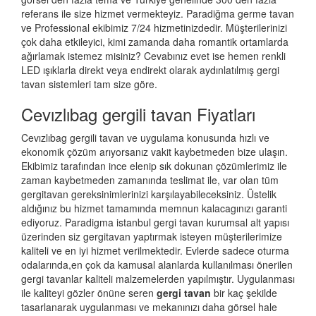
referans ile size hizmet vermekteyiz. Paradiğma
germe tavan
ve Professional ekibimiz 7/24 hizmetinizdedir. Müşterilerinizi
çok daha etkileyici, kimi zamanda daha romantik ortamlarda
ağırlamak istemez misiniz? Cevabınız evet ise hemen renkli
LED ışıklarla direkt veya endirekt olarak aydınlatılmış gergi
tavan sistemleri tam size göre.
Cevızlıbag gergili tavan Fiyatları
Cevızlıbag gergili tavan ve uygulama konusunda hızlı ve
ekonomik çözüm arıyorsanız vakit kaybetmeden bize ulaşın.
Ekibimiz tarafından ince elenip sık dokunan çözümlerimiz ile
zaman kaybetmeden zamanında teslimat ile, var olan tüm
gergitavan gereksinimlerinizi karşılayabileceksiniz. Üstelik
aldığınız bu hizmet tamamında memnun kalacagınızı garanti
ediyoruz. Paradigma istanbul
gergi tavan
kurumsal alt yapısı
üzerinden siz gergitavan yaptırmak isteyen müşterilerimize
kaliteli ve en iyi hizmet verilmektedir. Evlerde sadece oturma
odalarında,en çok da kamusal alanlarda kullanılması önerilen
gergi tavanlar kaliteli malzemelerden yapılmıştır. Uygulanması
ile kaliteyi gözler önüne seren
gergi tavan
bir kaç şekilde
tasarlanarak uygulanması ve mekanınızı daha görsel hale