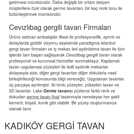
getirmesi mümkündür. Daha değişik bir ortam isteyen
müşterilere özel olarak germe tavanları, bir kaç renk tonu ile
bütünleştirmek mümkündür.
Cevızlıbag gergili tavan Firmaları
Ürünü sattıran ambalajıdır ilkesi ile profesyonellik, ayrıntı ve
detaylarda gizlidir vizyonu sayesinde paradigma istanbul
gergi tavan firmaları ve iç mekan led aydınlatma tavan ile tüm
işlerde tam başarı sağlayarak
Cevızlıbag gergili tavan
olarak
profesyonel ve kurumsal hizmetler sunmaktayız. Kaplamalı
tavan uygulaması yüzeyleri ile ledli aydınlık mekanlar
dolayısıyla size, diğer gergi tavanları diğer dokularla nasıl
birleştirileceği konusunda bilgi vereceğiz. Uygulanan tavanlar
üç parçaya ayrılmıştır: iki tonlu yüzeyler, yükselen tavan ve
3D tavanlar. Lake
Germe tavancı
yüzlerce farklı renk ve
dokudan
germe tavan fiyat
tasarımıyla neredeyse her şekli
kemerli, köşeli, konik gibi olabilir. Bir yüzey oluşturmanıza
olanak tanır.
KADIKÖY GERGİ TAVAN