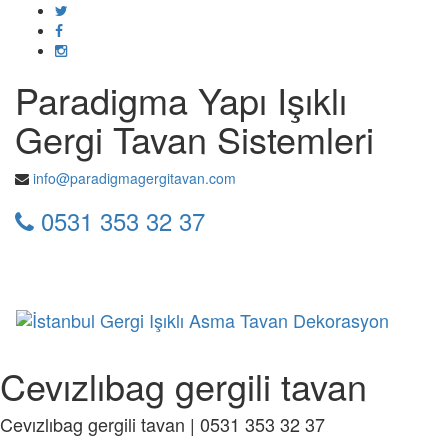
Paradigma Yapı Işıklı
Gergi Tavan Sistemleri
info@paradigmagergitavan.com
0531 353 32 37
Toggl
naviga
Cevızlıbag gergili tavan
Cevızlıbag gergili tavan | 0531 353 32 37