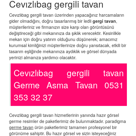
Cevızlıbag gergili tavan
Cevızlıbag gergili tavan üzerinden yapacağınız harcamaların
gider olmadığını, doğru tasarlanmış bir ledli
gergi tavan
,
müşterileriniz ve firmanızın size karşı olan görüntüsünü
değiştireceği gibi mekanınıza da şıklık verecektir. Kesinlikle
mekan için doğru yatırım olduğunu düşünerek; amacımız
kurumsal kimliğinizi müşterilerinize doğru yansıtacak, etkili bir
tasarım eşliğinde mekanınıza aydıklık ve görsel dünyada
yerinizi almanıza yardımcı olacaktır.
Cevızlıbag gergili tavan
Germe Asma Tavan 0531
353 32 37
Cevızlıbag gergili tavan hizmetlerinin yanında hazır görsel
germe resimler de paketlerimiz de bulunmaktadır. paradigma
germe tavan
ürün paketlerimiz tamamen profesyonel bir
görünüme sahiptir. Bu hazır görsel ve sizin isteyeceğiniz