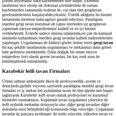
çözüm arıyorsanız vakit kaybetmeden bize ulaşın. Ekibimiz
tarafından ince elenip sık dokunan çözümlerimiz ile zaman
kaybetmeden zamanında teslimat ile, var olan tüm gergitavan
gereksinimlerinizi karşılayabileceksiniz. Üstelik aldığınız bu hizmet
tamamında memnun kalacagınızı garanti ediyoruz. Paradigma
istanbul
gergi tavan
kurumsal alt yapısı üzerinden siz gergitavan
yaptırmak isteyen müşterilerimize kaliteli ve en iyi hizmet
verilmektedir. Evlerde sadece oturma odalarında,en çok da kamusal
alanlarda kullanılması önerilen gergi tavanlar kaliteli malzemelerden
yapılmıştır. Uygulanması ile kaliteyi gözler önüne seren
gergi tavan
bir kaç şekilde tasarlanarak uygulanması ve mekanınızı daha görsel
hale getirmesi mümkündür. Daha değişik bir ortam isteyen
müşterilere özel olarak germe tavanları, bir kaç renk tonu ile
bütünleştirmek mümkündür.
Karabekir ledli tavan Firmaları
Ürünü sattıran ambalajıdır ilkesi ile profesyonellik, ayrıntı ve
detaylarda gizlidir vizyonu sayesinde paradigma istanbul gergi tavan
firmaları ve iç mekan led aydınlatma tavan ile tüm işlerde tam başarı
sağlayarak
Karabekir ledli tavan
olarak profesyonel ve kurumsal
hizmetler sunmaktayız. Kaplamalı tavan uygulaması yüzeyleri ile
ledli aydınlık mekanlar dolayısıyla size, diğer gergi tavanları diğer
dokularla nasıl birleştirileceği konusunda bilgi vereceğiz. Uygulanan
tavanlar üç parçaya ayrılmıştır: iki tonlu yüzeyler, yükselen tavan ve