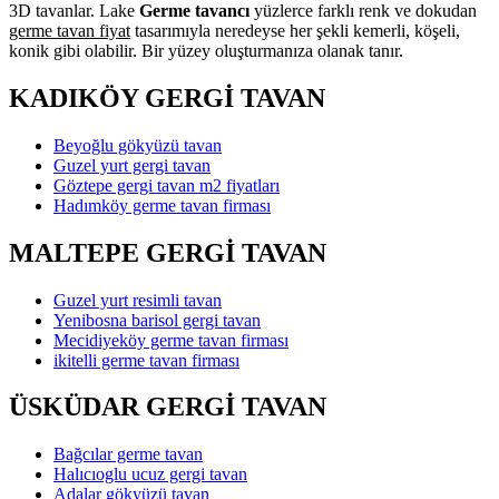
3D tavanlar. Lake
Germe tavancı
yüzlerce farklı renk ve dokudan
germe tavan fiyat
tasarımıyla neredeyse her şekli kemerli, köşeli,
konik gibi olabilir. Bir yüzey oluşturmanıza olanak tanır.
KADIKÖY GERGİ TAVAN
Beyoğlu gökyüzü tavan
Guzel yurt gergi tavan
Göztepe gergi tavan m2 fiyatları
Hadımköy germe tavan firması
MALTEPE GERGİ TAVAN
Guzel yurt resimli tavan
Yenibosna barisol gergi tavan
Mecidiyeköy germe tavan firması
ikitelli germe tavan firması
ÜSKÜDAR GERGİ TAVAN
Bağcılar germe tavan
Halıcıoglu ucuz gergi tavan
Adalar gökyüzü tavan