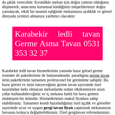
da şıklık verecektir. Kesinlikle mekan için doğru yatırım olduğunu
düşünerek; amacımız kurumsal kimliğinizi müşterilerinize doğru
yansıtacak, etkili bir tasarım eşliğinde mekanınıza aydıklık ve görsel
dünyada yerinizi almanıza yardımcı olacaktır.
Karabekir ledli tavan
Germe Asma Tavan 0531
353 32 37
Karabekir ledli tavan hizmetlerinin yanında hazır görsel germe
resimler de paketlerimiz de bulunmaktadır. paradigma
germe tavan
ürün paketlerimiz tamamen profesyonel bir görünüme sahiptir. Bu
hazır görsel ve sizin isteyeceğiniz germe tavan sayesinde özel
tasarımdan farkı olmayan mekanlarda sudan etkilenmeyen uzun
yıllar kullanabileceğiniz ve iç mekana farklı bir hava getiren
muhteşem bir üründür. Hizmetlerimizi makul fiyatlara sahip
olabilirsiniz. Tamamen kendi hazırladığımız özel işçilik ve görseller
sayesinde ucuz ve uygun
gergi tavan fiyatı
yaptırarak mekanınızın
havasını kolayca değiştirebilirsiniz. Özel gergitavan referanlarımızı