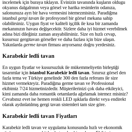
incelemek için buraya tıklayın. Evinizin tavanında kuşların oldugu
okyanus dalgalrının veya görsel ve harika resimlerin odanıza,
salonunuza ayrı bir hava vermesini istemezmisiniz. Paradiğma
istanbul
gergi tavan
ile profesyonel bir görsel mekana sahip
olabilirsiniz. Uygun fiyat ve kaliteli işçilik ile kısa bir zamanda
mekanınızın havası değişecektir. Sizlere daha iyi hizmet verebilmek
adına bizi dileğiniz zaman arayabilirsiniz. Size en hızlı cevap,
kusursuz gergitavan görseller ve daha fazlası için bize ulaşın.
Yakınlarda
germe tavan
firması arıyorsanız doğru yerdesiniz.
Karabekir ledli tavan
En uygun fiyatlar ve kusursuzluk ile mükemmeliyetin birleştiği
tasarımlar için
istanbul Karabekir ledli tavan
. Sınırsız görsel den
fazla tema ve Türkiye genelinde 300 den fazla referans ile size
hizmet vermekteyiz. Paradiğma
germe tavan
ve Professional
ekibimiz 7/24 hizmetinizdedir. Müşterilerinizi çok daha etkileyici,
kimi zamanda daha romantik ortamlarda ağırlamak istemez misiniz?
Cevabınız evet ise hemen renkli LED ışıklarla direkt veya endirekt
olarak aydınlatılmış gergi tavan sistemleri tam size göre.
Karabekir ledli tavan Fiyatları
Karabekir ledli tavan ve uygulama konusunda hızlı ve ekonomik