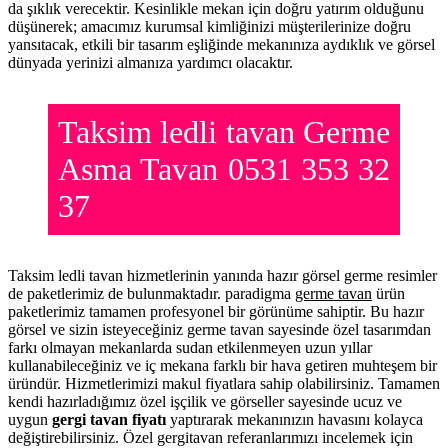
da şıklık verecektir. Kesinlikle mekan için doğru yatırım olduğunu
düşünerek; amacımız kurumsal kimliğinizi müşterilerinize doğru
yansıtacak, etkili bir tasarım eşliğinde mekanınıza aydıklık ve görsel
dünyada yerinizi almanıza yardımcı olacaktır.
Taksim ledli tavan Germe
Asma Tavan 0531 353 32
37
Taksim ledli tavan hizmetlerinin yanında hazır görsel germe resimler
de paketlerimiz de bulunmaktadır. paradigma
germe tavan
ürün
paketlerimiz tamamen profesyonel bir görünüme sahiptir. Bu hazır
görsel ve sizin isteyeceğiniz germe tavan sayesinde özel tasarımdan
farkı olmayan mekanlarda sudan etkilenmeyen uzun yıllar
kullanabileceğiniz ve iç mekana farklı bir hava getiren muhteşem bir
üründür. Hizmetlerimizi makul fiyatlara sahip olabilirsiniz. Tamamen
kendi hazırladığımız özel işçilik ve görseller sayesinde ucuz ve
uygun
gergi tavan fiyatı
yaptırarak mekanınızın havasını kolayca
değiştirebilirsiniz. Özel gergitavan referanlarımızı incelemek için