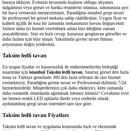
buraya tıklayın. Evinizin tavanında kuşların oldugu okyanus
dalgalrının veya görsel ve harika resimlerin odanıza, salonunuza ayrı
bir hava vermesini istemezmisiniz. Paradiğma istanbul
gergi tavan
ile profesyonel bir görsel mekana sahip olabilirsiniz. Uygun fiyat ve
kaliteli işçilik ile kısa bir zamanda mekanınızın havası değişecektir.
Sizlere daha iyi hizmet verebilmek adına bizi dileğiniz zaman
arayabilirsiniz. Size en hızlı cevap, kusursuz gergitavan görseller ve
daha fazlası için bize ulaşın. Yakınlarda
germe tavan
firması
arıyorsanız doğru yerdesiniz.
Taksim ledli tavan
En uygun fiyatlar ve kusursuzluk ile mükemmeliyetin birleştiği
tasarımlar için
istanbul Taksim ledli tavan
. Sınırsız görsel den fazla
tema ve Türkiye genelinde 300 den fazla referans ile size hizmet
vermekteyiz. Paradiğma
germe tavan
ve Professional ekibimiz 7/24
hizmetinizdedir. Müşterilerinizi çok daha etkileyici, kimi zamanda
daha romantik ortamlarda ağırlamak istemez misiniz? Cevabınız evet
ise hemen renkli LED ışıklarla direkt veya endirekt olarak
aydınlatılmış gergi tavan sistemleri tam size göre.
Taksim ledli tavan Fiyatları
Taksim ledli tavan ve uygulama konusunda hızlı ve ekonomik