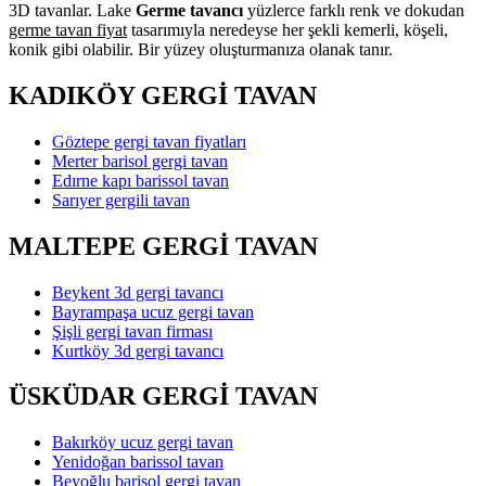
3D tavanlar. Lake
Germe tavancı
yüzlerce farklı renk ve dokudan
germe tavan fiyat
tasarımıyla neredeyse her şekli kemerli, köşeli,
konik gibi olabilir. Bir yüzey oluşturmanıza olanak tanır.
KADIKÖY GERGİ TAVAN
Göztepe gergi tavan fiyatları
Merter barisol gergi tavan
Edırne kapı barissol tavan
Sarıyer gergili tavan
MALTEPE GERGİ TAVAN
Beykent 3d gergi tavancı
Bayrampaşa ucuz gergi tavan
Şişli gergi tavan firması
Kurtköy 3d gergi tavancı
ÜSKÜDAR GERGİ TAVAN
Bakırköy ucuz gergi tavan
Yenidoğan barissol tavan
Beyoğlu barisol gergi tavan