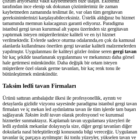
çözüm arıyorsanız vakit kaybetmeden bize ulaşın. Ekibimiz
tarafından ince elenip sık dokunan çözümlerimiz ile zaman
kaybetmeden zamanında teslimat ile, var olan tüm gergitavan
gereksinimlerinizi karşılayabileceksiniz. Üstelik aldığınız bu hizmet
tamamında memnun kalacagınızı garanti ediyoruz. Paradigma
istanbul
gergi tavan
kurumsal alt yapısı üzerinden siz gergitavan
yaptırmak isteyen müşterilerimize kaliteli ve en iyi hizmet
verilmektedir. Evlerde sadece oturma odalarında,en çok da kamusal
alanlarda kullanılması önerilen gergi tavanlar kaliteli malzemelerden
yapılmıştır. Uygulanması ile kaliteyi gözler önüne seren
gergi tavan
bir kaç şekilde tasarlanarak uygulanması ve mekanınızı daha görsel
hale getirmesi mümkündür. Daha değişik bir ortam isteyen
müşterilere özel olarak germe tavanları, bir kaç renk tonu ile
bütünleştirmek mümkündür.
Taksim ledli tavan Firmaları
Ürünü sattıran ambalajıdır ilkesi ile profesyonellik, ayrıntı ve
detaylarda gizlidir vizyonu sayesinde paradigma istanbul gergi tavan
firmaları ve iç mekan led aydınlatma tavan ile tüm işlerde tam başarı
sağlayarak
Taksim ledli tavan
olarak profesyonel ve kurumsal
hizmetler sunmaktayız. Kaplamalı tavan uygulaması yüzeyleri ile
ledli aydınlık mekanlar dolayısıyla size, diğer gergi tavanları diğer
dokularla nasıl birleştirileceği konusunda bilgi vereceğiz. Uygulanan
tavanlar üç parçaya ayrılmıştır: iki tonlu yüzeyler, yükselen tavan ve