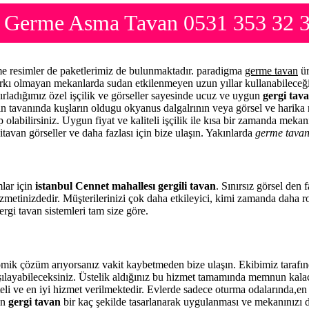
an Germe Asma Tavan 0531 353 32 
rme resimler de paketlerimiz de bulunmaktadır. paradigma
germe tavan
ür
arkı olmayan mekanlarda sudan etkilenmeyen uzun yıllar kullanabileceği
ırladığımız özel işçilik ve görseller sayesinde ucuz ve uygun
gergi tava
zin tavanında kuşların oldugu okyanus dalgalrının veya görsel ve harika 
 olabilirsiniz. Uygun fiyat ve kaliteli işçilik ile kısa bir zamanda meka
itavan görseller ve daha fazlası için bize ulaşın. Yakınlarda
germe tava
mlar için
istanbul Cennet mahallesı gergili tavan
. Sınırsız görsel den
zmetinizdedir. Müşterilerinizi çok daha etkileyici, kimi zamanda daha 
rgi tavan sistemleri tam size göre.
omik çözüm arıyorsanız vakit kaybetmeden bize ulaşın. Ekibimiz taraf
rşılayabileceksiniz. Üstelik aldığınız bu hizmet tamamında memnun kala
eli ve en iyi hizmet verilmektedir. Evlerde sadece oturma odalarında,en 
en
gergi tavan
bir kaç şekilde tasarlanarak uygulanması ve mekanınızı 