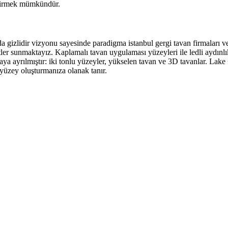
eştirmek mümkündür.
arda gizlidir vizyonu sayesinde paradigma istanbul gergi tavan firmaları 
r sunmaktayız. Kaplamalı tavan uygulaması yüzeyleri ile ledli aydınlık 
aya ayrılmıştır: iki tonlu yüzeyler, yükselen tavan ve 3D tavanlar. Lake
r yüzey oluşturmanıza olanak tanır.