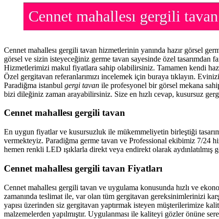
Cennet mahallesı gergili tav
Cennet mahallesı gergili tavan hizmetlerinin yanında hazır görsel ge
görsel ve sizin isteyeceğiniz germe tavan sayesinde özel tasarımdan f
Hizmetlerimizi makul fiyatlara sahip olabilirsiniz. Tamamen kendi haz
Özel gergitavan referanlarımızı incelemek için buraya tıklayın. Evini
Paradiğma istanbul
gergi tavan
ile profesyonel bir görsel mekana sahip
bizi dileğiniz zaman arayabilirsiniz. Size en hızlı cevap, kusursuz gerg
Cennet mahallesı gergili tavan
En uygun fiyatlar ve kusursuzluk ile mükemmeliyetin birleştiği tasarı
vermekteyiz. Paradiğma
germe tavan
ve Professional ekibimiz 7/24 hi
hemen renkli LED ışıklarla direkt veya endirekt olarak aydınlatılmış ge
Cennet mahallesı gergili tavan Fiyatları
Cennet mahallesı gergili tavan ve uygulama konusunda hızlı ve ekon
zamanında teslimat ile, var olan tüm gergitavan gereksinimlerinizi ka
yapısı üzerinden siz gergitavan yaptırmak isteyen müşterilerimize kalit
malzemelerden yapılmıştır. Uygulanması ile kaliteyi gözler önüne ser