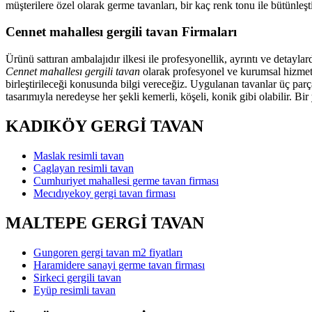
müşterilere özel olarak germe tavanları, bir kaç renk tonu ile bütünl
Cennet mahallesı gergili tavan Firmaları
Ürünü sattıran ambalajıdır ilkesi ile profesyonellik, ayrıntı ve detayl
Cennet mahallesı gergili tavan
olarak profesyonel ve kurumsal hizmetle
birleştirileceği konusunda bilgi vereceğiz. Uygulanan tavanlar üç parç
tasarımıyla neredeyse her şekli kemerli, köşeli, konik gibi olabilir. Bi
KADIKÖY GERGİ TAVAN
Maslak resimli tavan
Caglayan resimli tavan
Cumhuriyet mahallesi germe tavan firması
Mecıdıyekoy gergi tavan firması
MALTEPE GERGİ TAVAN
Gungoren gergi tavan m2 fiyatları
Haramidere sanayi germe tavan firması
Sirkeci gergili tavan
Eyüp resimli tavan