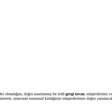
er olmadığını, doğru tasarlanmış bir ledli
gergi tavan
, müşterileriniz 
şünerek; amacımız kurumsal kimliğinizi müşterilerinize doğru yansıtacak