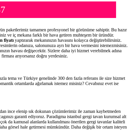
37
ün paketlerimiz tamamen profesyonel bir görünüme sahiptir. Bu hazır
niz ve iç mekana farklı bir hava getiren muhteşem bir üründür.
n fiyatı
yaptırarak mekanınızın havasını kolayca değiştirebilirsiniz.
resimlerin odanıza, salonunuza ayrı bir hava vermesini istemezmisiniz.
nınızın havası değişecektir. Sizlere daha iyi hizmet verebilmek adına
n
firması arıyorsanız doğru yerdesiniz.
 fazla tema ve Türkiye genelinde 300 den fazla referans ile size hizmet
romantik ortamlarda ağırlamak istemez misiniz? Cevabınız evet ise
ından ince elenip sık dokunan çözümlerimiz ile zaman kaybetmeden
cagınızı garanti ediyoruz. Paradigma istanbul
gergi tavan
kurumsal alt
çok da kamusal alanlarda kullanılması önerilen gergi tavanlar kaliteli
daha görsel hale getirmesi mümkündür. Daha değişik bir ortam isteyen