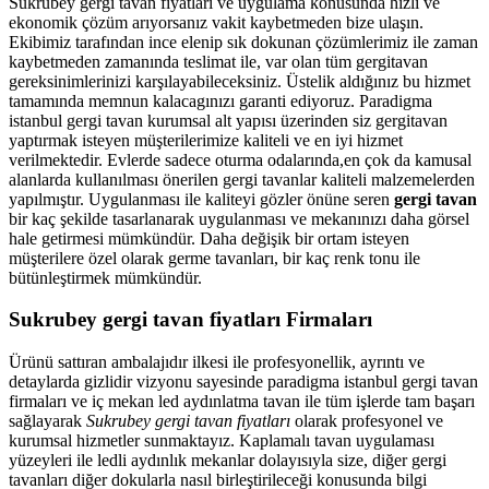
Sukrubey gergi tavan fiyatları ve uygulama konusunda hızlı ve
ekonomik çözüm arıyorsanız vakit kaybetmeden bize ulaşın.
Ekibimiz tarafından ince elenip sık dokunan çözümlerimiz ile zaman
kaybetmeden zamanında teslimat ile, var olan tüm gergitavan
gereksinimlerinizi karşılayabileceksiniz. Üstelik aldığınız bu hizmet
tamamında memnun kalacagınızı garanti ediyoruz. Paradigma
istanbul
gergi tavan
kurumsal alt yapısı üzerinden siz gergitavan
yaptırmak isteyen müşterilerimize kaliteli ve en iyi hizmet
verilmektedir. Evlerde sadece oturma odalarında,en çok da kamusal
alanlarda kullanılması önerilen gergi tavanlar kaliteli malzemelerden
yapılmıştır. Uygulanması ile kaliteyi gözler önüne seren
gergi tavan
bir kaç şekilde tasarlanarak uygulanması ve mekanınızı daha görsel
hale getirmesi mümkündür. Daha değişik bir ortam isteyen
müşterilere özel olarak germe tavanları, bir kaç renk tonu ile
bütünleştirmek mümkündür.
Sukrubey gergi tavan fiyatları Firmaları
Ürünü sattıran ambalajıdır ilkesi ile profesyonellik, ayrıntı ve
detaylarda gizlidir vizyonu sayesinde paradigma istanbul gergi tavan
firmaları ve iç mekan led aydınlatma tavan ile tüm işlerde tam başarı
sağlayarak
Sukrubey gergi tavan fiyatları
olarak profesyonel ve
kurumsal hizmetler sunmaktayız. Kaplamalı tavan uygulaması
yüzeyleri ile ledli aydınlık mekanlar dolayısıyla size, diğer gergi
tavanları diğer dokularla nasıl birleştirileceği konusunda bilgi