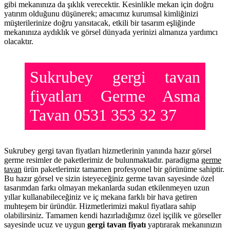
gibi mekanınıza da şıklık verecektir. Kesinlikle mekan için doğru
yatırım olduğunu düşünerek; amacımız kurumsal kimliğinizi
müşterilerinize doğru yansıtacak, etkili bir tasarım eşliğinde
mekanınıza aydıklık ve görsel dünyada yerinizi almanıza yardımcı
olacaktır.
Sukrubey gergi tavan
fiyatları Germe Asma
Tavan 0531 353 32 37
Sukrubey gergi tavan fiyatları hizmetlerinin yanında hazır görsel
germe resimler de paketlerimiz de bulunmaktadır. paradigma
germe
tavan
ürün paketlerimiz tamamen profesyonel bir görünüme sahiptir.
Bu hazır görsel ve sizin isteyeceğiniz germe tavan sayesinde özel
tasarımdan farkı olmayan mekanlarda sudan etkilenmeyen uzun
yıllar kullanabileceğiniz ve iç mekana farklı bir hava getiren
muhteşem bir üründür. Hizmetlerimizi makul fiyatlara sahip
olabilirsiniz. Tamamen kendi hazırladığımız özel işçilik ve görseller
sayesinde ucuz ve uygun
gergi tavan fiyatı
yaptırarak mekanınızın