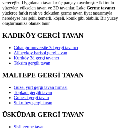
vereceğiz. Uygulanan tavanlar üç parçaya ayrılmıştır: iki tonlu
yüzeyler, yükselen tavan ve 3D tavanlar. Lake
Germe tavancı
yüzlerce farklı renk ve dokudan
germe tavan fiyat
tasarımıyla
neredeyse her şekli kemerli, köşeli, konik gibi olabilir. Bir yüzey
oluşturmanıza olanak tanır.
KADIKÖY GERGİ TAVAN
Cıhangır unıversite 3d gergi tavancı
Alibeykoy barisol gergi tavan
Kurtköy 3d gergi tavancı
Taksim gergili tavan
MALTEPE GERGİ TAVAN
Guzel yurt gergi tavan firması
Topkapı gergili tavan
Gunesli gergi tavan
Sukrubey gergi tavan
ÜSKÜDAR GERGİ TAVAN
Şişli germe tavan