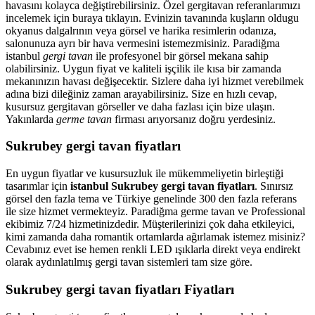
havasını kolayca değiştirebilirsiniz. Özel gergitavan referanlarımızı
incelemek için buraya tıklayın. Evinizin tavanında kuşların oldugu
okyanus dalgalrının veya görsel ve harika resimlerin odanıza,
salonunuza ayrı bir hava vermesini istemezmisiniz. Paradiğma
istanbul
gergi tavan
ile profesyonel bir görsel mekana sahip
olabilirsiniz. Uygun fiyat ve kaliteli işçilik ile kısa bir zamanda
mekanınızın havası değişecektir. Sizlere daha iyi hizmet verebilmek
adına bizi dileğiniz zaman arayabilirsiniz. Size en hızlı cevap,
kusursuz gergitavan görseller ve daha fazlası için bize ulaşın.
Yakınlarda
germe tavan
firması arıyorsanız doğru yerdesiniz.
Sukrubey gergi tavan fiyatları
En uygun fiyatlar ve kusursuzluk ile mükemmeliyetin birleştiği
tasarımlar için
istanbul Sukrubey gergi tavan fiyatları
. Sınırsız
görsel den fazla tema ve Türkiye genelinde 300 den fazla referans
ile size hizmet vermekteyiz. Paradiğma
germe tavan
ve Professional
ekibimiz 7/24 hizmetinizdedir. Müşterilerinizi çok daha etkileyici,
kimi zamanda daha romantik ortamlarda ağırlamak istemez misiniz?
Cevabınız evet ise hemen renkli LED ışıklarla direkt veya endirekt
olarak aydınlatılmış gergi tavan sistemleri tam size göre.
Sukrubey gergi tavan fiyatları Fiyatları