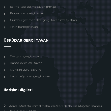
Edırne kapı germe tavan firması
Florya ucuz gergi tavan
Cumhuriyet mahallesi gergi tavan m2 fiyatları
Fatih barissol tavan
ÜSKÜDAR GERGİ TAVAN
Esenyurt gergi tavan
Bahcelievler ledli tavan
Kısıklı 3d gergi tavancı
Hadımköy ucuz gergi tavan
İletişim Bilgileri
Adres : Mustafa Kemal Mahallesi 3059 Sk No:16/1 Ataşehir İstanbul
Tel : 0531 353 32 37