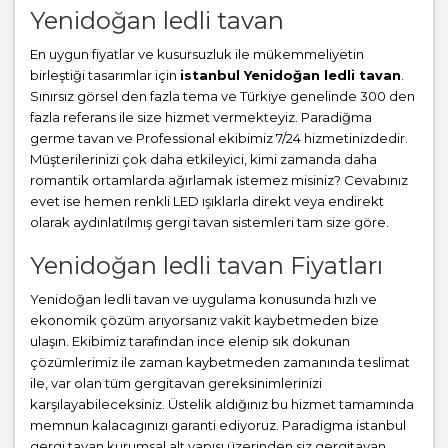
Yenidoğan ledli tavan
En uygun fiyatlar ve kusursuzluk ile mükemmeliyetin
birleştiği tasarımlar için
istanbul Yenidoğan ledli tavan
.
Sınırsız görsel den fazla tema ve Türkiye genelinde 300 den
fazla referans ile size hizmet vermekteyiz. Paradiğma
germe tavan
ve Professional ekibimiz 7/24 hizmetinizdedir.
Müşterilerinizi çok daha etkileyici, kimi zamanda daha
romantik ortamlarda ağırlamak istemez misiniz? Cevabınız
evet ise hemen renkli LED ışıklarla direkt veya endirekt
olarak aydınlatılmış gergi tavan sistemleri tam size göre.
Yenidoğan ledli tavan Fiyatları
Yenidoğan ledli tavan ve uygulama konusunda hızlı ve
ekonomik çözüm arıyorsanız vakit kaybetmeden bize
ulaşın. Ekibimiz tarafından ince elenip sık dokunan
çözümlerimiz ile zaman kaybetmeden zamanında teslimat
ile, var olan tüm gergitavan gereksinimlerinizi
karşılayabileceksiniz. Üstelik aldığınız bu hizmet tamamında
memnun kalacagınızı garanti ediyoruz. Paradigma istanbul
gergi tavan
kurumsal alt yapısı üzerinden siz gergitavan