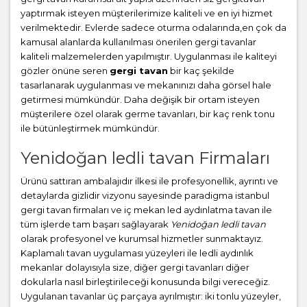
yaptırmak isteyen müşterilerimize kaliteli ve en iyi hizmet
verilmektedir. Evlerde sadece oturma odalarında,en çok da
kamusal alanlarda kullanılması önerilen gergi tavanlar
kaliteli malzemelerden yapılmıştır. Uygulanması ile kaliteyi
gözler önüne seren
gergi tavan
bir kaç şekilde
tasarlanarak uygulanması ve mekanınızı daha görsel hale
getirmesi mümkündür. Daha değişik bir ortam isteyen
müşterilere özel olarak germe tavanları, bir kaç renk tonu
ile bütünleştirmek mümkündür.
Yenidoğan ledli tavan Firmaları
Ürünü sattıran ambalajıdır ilkesi ile profesyonellik, ayrıntı ve
detaylarda gizlidir vizyonu sayesinde paradigma istanbul
gergi tavan firmaları ve iç mekan led aydınlatma tavan ile
tüm işlerde tam başarı sağlayarak
Yenidoğan ledli tavan
olarak profesyonel ve kurumsal hizmetler sunmaktayız.
Kaplamalı tavan uygulaması yüzeyleri ile ledli aydınlık
mekanlar dolayısıyla size, diğer gergi tavanları diğer
dokularla nasıl birleştirileceği konusunda bilgi vereceğiz.
Uygulanan tavanlar üç parçaya ayrılmıştır: iki tonlu yüzeyler,