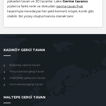
yükselen tavan ve 3D tavanlar. Lake
Germe tavancı
yüzlerce farklı renk ve dokudan
germe tavan fiyat
tasarımıyla neredeyse her şekli kemerli, köşeli, konik gibi
olabilir. Bir yüzey oluşturmanıza olanak tanır.
KADIKÖY GERGİ TAVAN
Bakırköy resimli tavan
Florya barisol gergi tavan
Hadımköy gökyüzü tavan
Incırlı barisol gergi tavan
MALTEPE GERGİ TAVAN