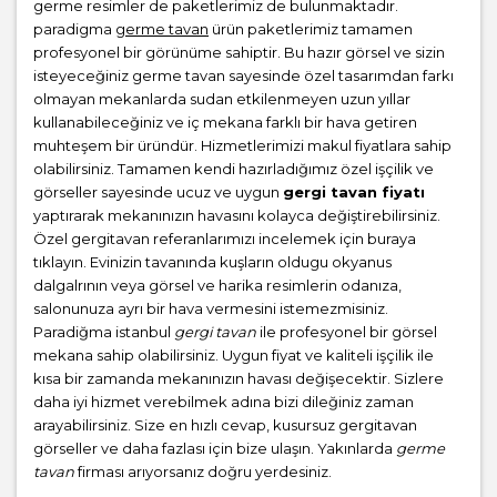
germe resimler de paketlerimiz de bulunmaktadır.
paradigma
germe tavan
ürün paketlerimiz tamamen
profesyonel bir görünüme sahiptir. Bu hazır görsel ve sizin
isteyeceğiniz germe tavan sayesinde özel tasarımdan farkı
olmayan mekanlarda sudan etkilenmeyen uzun yıllar
kullanabileceğiniz ve iç mekana farklı bir hava getiren
muhteşem bir üründür. Hizmetlerimizi makul fiyatlara sahip
olabilirsiniz. Tamamen kendi hazırladığımız özel işçilik ve
görseller sayesinde ucuz ve uygun
gergi tavan fiyatı
yaptırarak mekanınızın havasını kolayca değiştirebilirsiniz.
Özel gergitavan referanlarımızı incelemek için buraya
tıklayın. Evinizin tavanında kuşların oldugu okyanus
dalgalrının veya görsel ve harika resimlerin odanıza,
salonunuza ayrı bir hava vermesini istemezmisiniz.
Paradiğma istanbul
gergi tavan
ile profesyonel bir görsel
mekana sahip olabilirsiniz. Uygun fiyat ve kaliteli işçilik ile
kısa bir zamanda mekanınızın havası değişecektir. Sizlere
daha iyi hizmet verebilmek adına bizi dileğiniz zaman
arayabilirsiniz. Size en hızlı cevap, kusursuz gergitavan
görseller ve daha fazlası için bize ulaşın. Yakınlarda
germe
tavan
firması arıyorsanız doğru yerdesiniz.