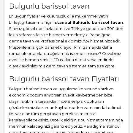
Bulgurlu barissol tavan
En uygun fiyatlar ve kusursuzluk ile mükemmeliyetin
birleştiği tasarımlar için
istanbul Bulgurlu barissol tavan
.
Sınırsız görsel den fazla tema ve Türkiye genelinde 300 den
fazla referans ile size hizmet vermekteyiz. Paradiğma
germe tavan
ve Professional ekibimiz 7/24 hizmetinizdedir.
Müşterilerinizi çok daha etkileyici, kimi zamanda daha
romantik ortamlarda ağırlamak istemez misiniz? Cevabınız
evet ise hemen renkli LED ışıklarla direkt veya endirekt
olarak aydınlatılmış gergi tavan sistemleri tam size göre.
Bulgurlu barissol tavan Fiyatları
Bulgurlu barissol tavan ve uygulama konusunda hızlı ve
ekonomik çözüm arıyorsanız vakit kaybetmeden bize
ulaşın. Ekibimiz tarafından ince elenip sık dokunan
çözümlerimiz ile zaman kaybetmeden zamanında teslimat
ile, var olan tüm gergitavan gereksinimlerinizi
karşılayabileceksiniz. Üstelik aldığınız bu hizmet tamamında
memnun kalacagınızı garanti ediyoruz. Paradigma istanbul
gergi tavan
kurumsal alt yapısı üzerinden siz gergitavan