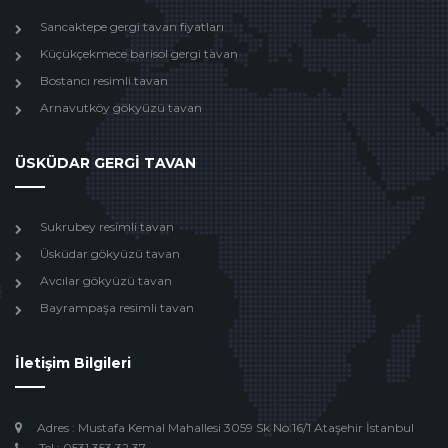
Sancaktepe gergi tavan fiyatları
Küçükçekmece barisol gergi tavan
Bostancı resimli tavan
Arnavutköy gökyüzü tavan
ÜSKÜDAR GERGİ TAVAN
Sukrubey resimli tavan
Üsküdar gökyüzü tavan
Avcılar gökyüzü tavan
Bayrampaşa resimli tavan
İletişim Bilgileri
Adres : Mustafa Kemal Mahallesi 3059 Sk No:16/1 Ataşehir İstanbul
Tel : 0531 353 32 37