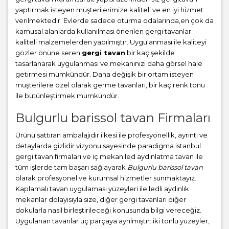
yaptırmak isteyen müşterilerimize kaliteli ve en iyi hizmet
verilmektedir. Evlerde sadece oturma odalarında,en çok da
kamusal alanlarda kullanılması önerilen gergi tavanlar
kaliteli malzemelerden yapılmıştır. Uygulanması ile kaliteyi
gözler önüne seren
gergi tavan
bir kaç şekilde
tasarlanarak uygulanması ve mekanınızı daha görsel hale
getirmesi mümkündür. Daha değişik bir ortam isteyen
müşterilere özel olarak germe tavanları, bir kaç renk tonu
ile bütünleştirmek mümkündür.
Bulgurlu barissol tavan Firmaları
Ürünü sattıran ambalajıdır ilkesi ile profesyonellik, ayrıntı ve
detaylarda gizlidir vizyonu sayesinde paradigma istanbul
gergi tavan firmaları ve iç mekan led aydınlatma tavan ile
tüm işlerde tam başarı sağlayarak
Bulgurlu barissol tavan
olarak profesyonel ve kurumsal hizmetler sunmaktayız.
Kaplamalı tavan uygulaması yüzeyleri ile ledli aydınlık
mekanlar dolayısıyla size, diğer gergi tavanları diğer
dokularla nasıl birleştirileceği konusunda bilgi vereceğiz.
Uygulanan tavanlar üç parçaya ayrılmıştır: iki tonlu yüzeyler,