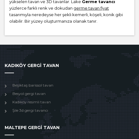
yükselen tavan ve 3D tavanlar. Lake
Germe tavancı
yüzlerce farklı renk ve dokudan
germe tavan fiyat
tasarımıyla neredeyse her şekli kemerli, köşeli, konik gibi
olabilir. Bir yüzey oluşturmanıza olanak tanır.
KADIKÖY GERGİ TAVAN
Beşiktaş barissol tavan
Besyol gergi tavan
Kadıköy resimli tavan
Şile 3d gergi tavancı
MALTEPE GERGİ TAVAN