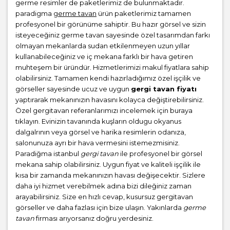
germe resimler de paketlerimiz de bulunmaktadır.
paradigma
germe tavan
ürün paketlerimiz tamamen
profesyonel bir görünüme sahiptir. Bu hazır görsel ve sizin
isteyeceğiniz germe tavan sayesinde özel tasarımdan farkı
olmayan mekanlarda sudan etkilenmeyen uzun yıllar
kullanabileceğiniz ve iç mekana farklı bir hava getiren
muhteşem bir üründür. Hizmetlerimizi makul fiyatlara sahip
olabilirsiniz. Tamamen kendi hazırladığımız özel işçilik ve
görseller sayesinde ucuz ve uygun
gergi tavan fiyatı
yaptırarak mekanınızın havasını kolayca değiştirebilirsiniz.
Özel gergitavan referanlarımızı incelemek için buraya
tıklayın. Evinizin tavanında kuşların oldugu okyanus
dalgalrının veya görsel ve harika resimlerin odanıza,
salonunuza ayrı bir hava vermesini istemezmisiniz.
Paradiğma istanbul
gergi tavan
ile profesyonel bir görsel
mekana sahip olabilirsiniz. Uygun fiyat ve kaliteli işçilik ile
kısa bir zamanda mekanınızın havası değişecektir. Sizlere
daha iyi hizmet verebilmek adına bizi dileğiniz zaman
arayabilirsiniz. Size en hızlı cevap, kusursuz gergitavan
görseller ve daha fazlası için bize ulaşın. Yakınlarda
germe
tavan
firması arıyorsanız doğru yerdesiniz.