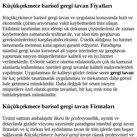
Küçükçekmece barisol gergi tavan Fiyatları
Küçükçekmece barisol gergi tavan ve uygulama konusunda hızlı ve
ekonomik çözüm arıyorsanız vakit kaybetmeden bize ulaşın.
Ekibimiz tarafından ince elenip sık dokunan çözümlerimiz ile zaman
kaybetmeden zamanında teslimat ile, var olan tüm gergitavan
gereksinimlerinizi karşılayabileceksiniz. Üstelik aldığınız bu hizmet
tamamında memnun kalacagınızı garanti ediyoruz. Paradigma
istanbul
gergi tavan
kurumsal alt yapısı üzerinden siz gergitavan
yaptırmak isteyen müşterilerimize kaliteli ve en iyi hizmet
verilmektedir. Evlerde sadece oturma odalarında,en çok da kamusal
alanlarda kullanılması önerilen gergi tavanlar kaliteli malzemelerden
yapılmıştır. Uygulanması ile kaliteyi gözler önüne seren
gergi tavan
bir kaç şekilde tasarlanarak uygulanması ve mekanınızı daha görsel
hale getirmesi mümkündür. Daha değişik bir ortam isteyen
müşterilere özel olarak germe tavanları, bir kaç renk tonu ile
bütünleştirmek mümkündür.
Küçükçekmece barisol gergi tavan Firmaları
Ürünü sattıran ambalajıdır ilkesi ile profesyonellik, ayrıntı ve
detaylarda gizlidir vizyonu sayesinde paradigma istanbul gergi tavan
firmaları ve iç mekan led aydınlatma tavan ile tüm işlerde tam başarı
sağlayarak
Küçükçekmece barisol gergi tavan
olarak profesyonel ve