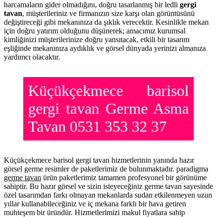
harcamaların gider olmadığını, doğru tasarlanmış bir ledli
gergi
tavan
, müşterileriniz ve firmanızın size karşı olan görüntüsünü
değiştireceği gibi mekanınıza da şıklık verecektir. Kesinlikle mekan
için doğru yatırım olduğunu düşünerek; amacımız kurumsal
kimliğinizi müşterilerinize doğru yansıtacak, etkili bir tasarım
eşliğinde mekanınıza aydıklık ve görsel dünyada yerinizi almanıza
yardımcı olacaktır.
Küçükçekmece barisol
gergi tavan Germe Asma
Tavan 0531 353 32 37
Küçükçekmece barisol gergi tavan hizmetlerinin yanında hazır
görsel germe resimler de paketlerimiz de bulunmaktadır. paradigma
germe tavan
ürün paketlerimiz tamamen profesyonel bir görünüme
sahiptir. Bu hazır görsel ve sizin isteyeceğiniz germe tavan sayesinde
özel tasarımdan farkı olmayan mekanlarda sudan etkilenmeyen uzun
yıllar kullanabileceğiniz ve iç mekana farklı bir hava getiren
muhteşem bir üründür. Hizmetlerimizi makul fiyatlara sahip