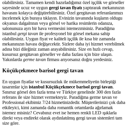
olabilirsiniz. Tamamen kendi hazırladığımız özel işçilik ve görseller
sayesinde ucuz ve uygun
gergi tavan fiyatı
yaptırarak mekanınızın
havasını kolayca değiştirebilirsiniz. Özel gergitavan referanlarımızı
incelemek için buraya tıklayın. Evinizin tavanında kuşların oldugu
okyanus dalgalrının veya görsel ve harika resimlerin odanıza,
salonunuza ayrı bir hava vermesini istemezmisiniz. Paradiğma
istanbul
gergi tavan
ile profesyonel bir görsel mekana sahip
olabilirsiniz. Uygun fiyat ve kaliteli işçilik ile kısa bir zamanda
mekanınızın havası değişecektir. Sizlere daha iyi hizmet verebilmek
adına bizi dileğiniz zaman arayabilirsiniz. Size en hızlı cevap,
kusursuz gergitavan görseller ve daha fazlası için bize ulaşın.
Yakınlarda
germe tavan
firması arıyorsanız doğru yerdesiniz.
Küçükçekmece barisol gergi tavan
En uygun fiyatlar ve kusursuzluk ile mükemmeliyetin birleştiği
tasarımlar için
istanbul Küçükçekmece barisol gergi tavan
.
Sınırsız görsel den fazla tema ve Türkiye genelinde 300 den fazla
referans ile size hizmet vermekteyiz. Paradiğma
germe tavan
ve
Professional ekibimiz 7/24 hizmetinizdedir. Müşterilerinizi çok daha
etkileyici, kimi zamanda daha romantik ortamlarda ağırlamak
istemez misiniz? Cevabınız evet ise hemen renkli LED ışıklarla
direkt veya endirekt olarak aydınlatılmış gergi tavan sistemleri tam
size göre.