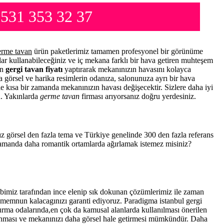
0531 353 32 37
erme tavan
ürün paketlerimiz tamamen profesyonel bir görünüme
lar kullanabileceğiniz ve iç mekana farklı bir hava getiren muhteşem
un
gergi tavan fiyatı
yaptırarak mekanınızın havasını kolayca
a görsel ve harika resimlerin odanıza, salonunuza ayrı bir hava
 ile kısa bir zamanda mekanınızın havası değişecektir. Sizlere daha iyi
n. Yakınlarda
germe tavan
firması arıyorsanız doğru yerdesiniz.
sız görsel den fazla tema ve Türkiye genelinde 300 den fazla referans
 zamanda daha romantik ortamlarda ağırlamak istemez misiniz?
bimiz tarafından ince elenip sık dokunan çözümlerimiz ile zaman
a memnun kalacagınızı garanti ediyoruz. Paradigma istanbul
gergi
turma odalarında,en çok da kamusal alanlarda kullanılması önerilen
anması ve mekanınızı daha görsel hale getirmesi mümkündür. Daha