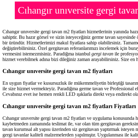
Cıhangır unıversite gergi ta
Cıhangır unıversite gergi tavan m2 fiyatları hizmetlerinin yanında ha
sahiptir. Bu hazır görsel ve sizin isteyeceğiniz germe tavan sayesind
bir üründür. Hizmetlerimizi makul fiyatlara sahip olabilirsiniz. Tama
değiştirebilirsiniz. Özel gergitavan referanlarımızı incelemek için bu
vermesini istemezmisiniz. Paradiğma istanbul
gergi tavan
ile profesyon
hizmet verebilmek adına bizi dileğiniz zaman arayabilirsiniz. Size en h
Cıhangır unıversite gergi tavan m2 fiyatları
En uygun fiyatlar ve kusursuzluk ile mükemmeliyetin birleştiği tasarı
ile size hizmet vermekteyiz. Paradiğma
germe tavan
ve Professional e
Cevabınız evet ise hemen renkli LED ışıklarla direkt veya endirekt olar
Cıhangır unıversite gergi tavan m2 fiyatları Fiyatları
Cıhangır unıversite gergi tavan m2 fiyatları ve uygulama konusunda 
kaybetmeden zamanında teslimat ile, var olan tüm gergitavan gereksin
tavan
kurumsal alt yapısı üzerinden siz gergitavan yaptırmak isteyen m
gergi tavanlar kaliteli malzemelerden yapılmıştır. Uygulanması ile kal