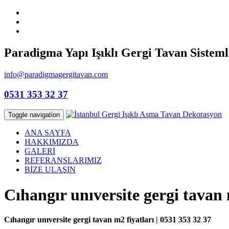
Paradigma Yapı Işıklı Gergi Tavan Sisteml
info@paradigmagergitavan.com
0531 353 32 37
Toggle navigation
ANA SAYFA
HAKKIMIZDA
GALERİ
REFERANSLARIMIZ
BİZE ULAŞIN
Cıhangır unıversite gergi tavan 
Cıhangır unıversite gergi tavan m2 fiyatları | 0531 353 32 37