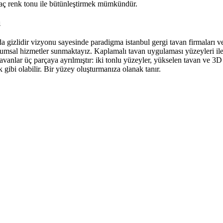
 kaç renk tonu ile bütünleştirmek mümkündür.
ı
arda gizlidir vizyonu sayesinde paradigma istanbul gergi tavan firmaları 
msal hizmetler sunmaktayız. Kaplamalı tavan uygulaması yüzeyleri ile le
tavanlar üç parçaya ayrılmıştır: iki tonlu yüzeyler, yükselen tavan ve 3
 gibi olabilir. Bir yüzey oluşturmanıza olanak tanır.