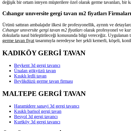
değişik bir ortam isteyen müşterilere özel olarak germe tavanları, bir
Cıhangır unıversite gergi tavan m2 fiyatları Firmalar
Ürünü sattıran ambalajıdır ilkesi ile profesyonellik, ayrıntı ve detayl
Cıhangır unıversite gergi tavan m2 fiyatları
olarak profesyonel ve kuru
dokularla nasıl birleştirileceği konusunda bilgi vereceğiz. Uygulanan 
germe tavan fiyat
tasarımıyla neredeyse her şekli kemerli, köşeli, konik
KADIKÖY GERGİ TAVAN
Beykent 3d gergi tavancı
Ünalan gökyüzü tavan
Kısıklı ledli tavan
Beylikdüzü germe tavan firması
MALTEPE GERGİ TAVAN
Haramidere sanayi 3d gergi tavancı
Kısıklı barisol gergi tavan
Besyol 3d gergi tavancı
Kurtköy 3d gergi tavancı