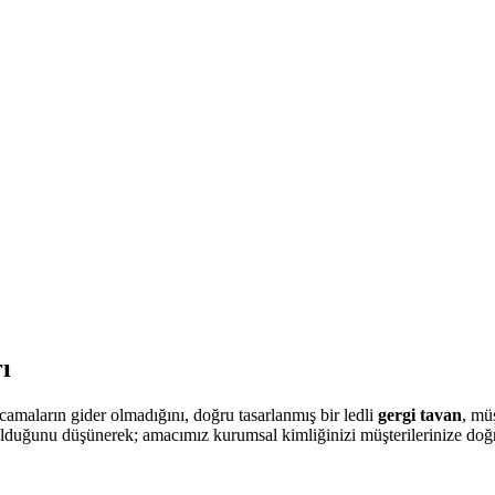
ı
camaların gider olmadığını, doğru tasarlanmış bir ledli
gergi tavan
, mü
olduğunu düşünerek; amacımız kurumsal kimliğinizi müşterilerinize doğru