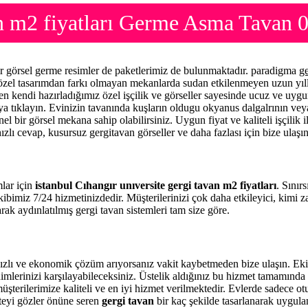
van m2 fiyatları Germe Asma Tavan 
zır görsel germe resimler de paketlerimiz de bulunmaktadır. paradigma
g
e özel tasarımdan farkı olmayan mekanlarda sudan etkilenmeyen uzun yıl
men kendi hazırladığımız özel işçilik ve görseller sayesinde ucuz ve uyg
raya tıklayın. Evinizin tavanında kuşların oldugu okyanus dalgalrının vey
el bir görsel mekana sahip olabilirsiniz. Uygun fiyat ve kaliteli işçilik
ızlı cevap, kusursuz gergitavan görseller ve daha fazlası için bize ulaşı
mlar için
istanbul Cıhangır unıversite gergi tavan m2 fiyatları
. Sınır
kibimiz 7/24 hizmetinizdedir. Müşterilerinizi çok daha etkileyici, kimi
ak aydınlatılmış gergi tavan sistemleri tam size göre.
hızlı ve ekonomik çözüm arıyorsanız vakit kaybetmeden bize ulaşın. Eki
imlerinizi karşılayabileceksiniz. Üstelik aldığınız bu hizmet tamamınd
üşterilerimize kaliteli ve en iyi hizmet verilmektedir. Evlerde sadece o
iteyi gözler önüne seren
gergi tavan
bir kaç şekilde tasarlanarak uygul