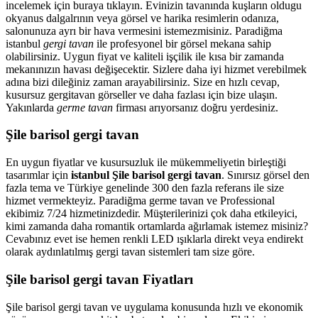
incelemek için buraya tıklayın. Evinizin tavanında kuşların oldugu
okyanus dalgalrının veya görsel ve harika resimlerin odanıza,
salonunuza ayrı bir hava vermesini istemezmisiniz. Paradiğma
istanbul
gergi tavan
ile profesyonel bir görsel mekana sahip
olabilirsiniz. Uygun fiyat ve kaliteli işçilik ile kısa bir zamanda
mekanınızın havası değişecektir. Sizlere daha iyi hizmet verebilmek
adına bizi dileğiniz zaman arayabilirsiniz. Size en hızlı cevap,
kusursuz gergitavan görseller ve daha fazlası için bize ulaşın.
Yakınlarda
germe tavan
firması arıyorsanız doğru yerdesiniz.
Şile barisol gergi tavan
En uygun fiyatlar ve kusursuzluk ile mükemmeliyetin birleştiği
tasarımlar için
istanbul Şile barisol gergi tavan
. Sınırsız görsel den
fazla tema ve Türkiye genelinde 300 den fazla referans ile size
hizmet vermekteyiz. Paradiğma
germe tavan
ve Professional
ekibimiz 7/24 hizmetinizdedir. Müşterilerinizi çok daha etkileyici,
kimi zamanda daha romantik ortamlarda ağırlamak istemez misiniz?
Cevabınız evet ise hemen renkli LED ışıklarla direkt veya endirekt
olarak aydınlatılmış gergi tavan sistemleri tam size göre.
Şile barisol gergi tavan Fiyatları
Şile barisol gergi tavan ve uygulama konusunda hızlı ve ekonomik