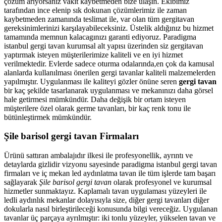
çözüm arıyorsanız vakit kaybetmeden bize ulaşın. Ekibimiz
tarafından ince elenip sık dokunan çözümlerimiz ile zaman
kaybetmeden zamanında teslimat ile, var olan tüm gergitavan
gereksinimlerinizi karşılayabileceksiniz. Üstelik aldığınız bu hizmet
tamamında memnun kalacagınızı garanti ediyoruz. Paradigma
istanbul
gergi tavan
kurumsal alt yapısı üzerinden siz gergitavan
yaptırmak isteyen müşterilerimize kaliteli ve en iyi hizmet
verilmektedir. Evlerde sadece oturma odalarında,en çok da kamusal
alanlarda kullanılması önerilen gergi tavanlar kaliteli malzemelerden
yapılmıştır. Uygulanması ile kaliteyi gözler önüne seren
gergi tavan
bir kaç şekilde tasarlanarak uygulanması ve mekanınızı daha görsel
hale getirmesi mümkündür. Daha değişik bir ortam isteyen
müşterilere özel olarak germe tavanları, bir kaç renk tonu ile
bütünleştirmek mümkündür.
Şile barisol gergi tavan Firmaları
Ürünü sattıran ambalajıdır ilkesi ile profesyonellik, ayrıntı ve
detaylarda gizlidir vizyonu sayesinde paradigma istanbul gergi tavan
firmaları ve iç mekan led aydınlatma tavan ile tüm işlerde tam başarı
sağlayarak
Şile barisol gergi tavan
olarak profesyonel ve kurumsal
hizmetler sunmaktayız. Kaplamalı tavan uygulaması yüzeyleri ile
ledli aydınlık mekanlar dolayısıyla size, diğer gergi tavanları diğer
dokularla nasıl birleştirileceği konusunda bilgi vereceğiz. Uygulanan
tavanlar üç parçaya ayrılmıştır: iki tonlu yüzeyler, yükselen tavan ve