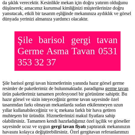
da şıklık verecektir. Kesinlikle mekan için doğru yatırım olduğunu
düşünerek; amacımız kurumsal kimliğinizi müşterilerinize doğru
yansıtacak, etkili bir tasarım eşliğinde mekanınıza aydıklık ve görsel
dünyada yerinizi almanıza yardımcı olacaktır.
Şile barisol gergi tavan
Germe Asma Tavan 0531
353 32 37
Şile barisol gergi tavan hizmetlerinin yanında hazır görsel germe
resimler de paketlerimiz de bulunmaktadır. paradigma
germe tavan
ürün paketlerimiz tamamen profesyonel bir görünüme sahiptir. Bu
hazır görsel ve sizin isteyeceğiniz germe tavan sayesinde özel
tasarımdan farkı olmayan mekanlarda sudan etkilenmeyen uzun
yıllar kullanabileceğiniz ve iç mekana farklı bir hava getiren
muhteşem bir üründür. Hizmetlerimizi makul fiyatlara sahip
olabilirsiniz. Tamamen kendi hazırladığımız özel işçilik ve görseller
sayesinde ucuz ve uygun
gergi tavan fiyatı
yaptırarak mekanınızın
havasını kolayca değiştirebilirsiniz. Özel gergitavan referanlarımızı