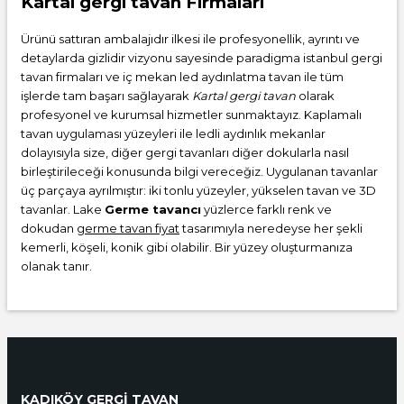
Kartal gergi tavan Firmaları
Ürünü sattıran ambalajıdır ilkesi ile profesyonellik, ayrıntı ve
detaylarda gizlidir vizyonu sayesinde paradigma istanbul gergi
tavan firmaları ve iç mekan led aydınlatma tavan ile tüm
işlerde tam başarı sağlayarak
Kartal gergi tavan
olarak
profesyonel ve kurumsal hizmetler sunmaktayız. Kaplamalı
tavan uygulaması yüzeyleri ile ledli aydınlık mekanlar
dolayısıyla size, diğer gergi tavanları diğer dokularla nasıl
birleştirileceği konusunda bilgi vereceğiz. Uygulanan tavanlar
üç parçaya ayrılmıştır: iki tonlu yüzeyler, yükselen tavan ve 3D
tavanlar. Lake
Germe tavancı
yüzlerce farklı renk ve
dokudan
germe tavan fiyat
tasarımıyla neredeyse her şekli
kemerli, köşeli, konik gibi olabilir. Bir yüzey oluşturmanıza
olanak tanır.
KADIKÖY GERGİ TAVAN