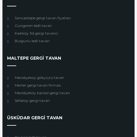
Sancaktepe gergi tavan fiyatları
Gungoren ledli tavan
Kadıköy 3d gergi tavancı
Bulgurlu ledli tavan
MALTEPE GERGİ TAVAN
Mecıdıyekoy gökyüzü tavan
Merter gergi tavan firması
Mecidiyeköy barisol gergi tavan
Sefakoy gergi tavan
ÜSKÜDAR GERGİ TAVAN