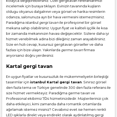
kolayca değiştirebilirsiniz. Özel gergitavan referanlarımızı
incelemek için buraya tıklayın. Evinizin tavanında kuşların
oldugu okyanus dalgalrının veya görsel ve harika resimlerin
odanıza, salonunuza ayrı bir hava vermesini istemezmisiniz.
Paradiğma istanbul
gergi tavan
ile profesyonel bir görsel
mekana sahip olabilirsiniz. Uygun fiyat ve kaliteli işçilik ile kısa
bir zamanda mekanınızın havası değişecektir. Sizlere daha iyi
hizmet verebilmek adına bizi dileğiniz zaman arayabilirsiniz.
Size en hızlı cevap, kusursuz gergitavan görseller ve daha
fazlası için bize ulaşın. Yakınlarda
germe tavan
firması
arıyorsanız doğru yerdesiniz.
Kartal gergi tavan
En uygun fiyatlar ve kusursuzluk ile mükemmeliyetin birleştiği
tasarımlar için
istanbul Kartal gergi tavan
. Sınırsız görsel
den fazla tema ve Türkiye genelinde 300 den fazla referans ile
size hizmet vermekteyiz. Paradiğma
germe tavan
ve
Professional ekibimiz 7/24 hizmetinizdedir. Müşterilerinizi çok
daha etkileyici, kimi zamanda daha romantik ortamlarda
ağırlamak istemez misiniz? Cevabınız evet ise hemen renkli
LED ışıklarla direkt veya endirekt olarak aydınlatılmış gergi