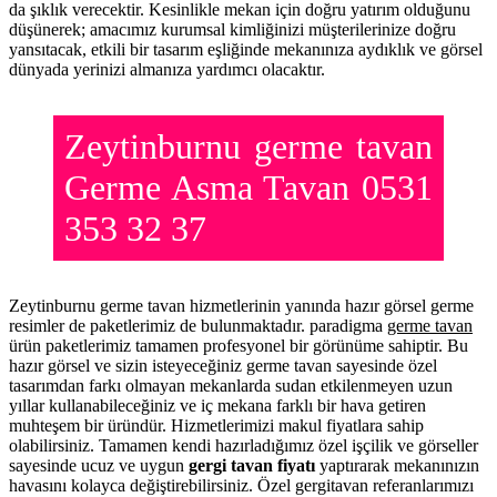
da şıklık verecektir. Kesinlikle mekan için doğru yatırım olduğunu
düşünerek; amacımız kurumsal kimliğinizi müşterilerinize doğru
yansıtacak, etkili bir tasarım eşliğinde mekanınıza aydıklık ve görsel
dünyada yerinizi almanıza yardımcı olacaktır.
Zeytinburnu germe tavan
Germe Asma Tavan 0531
353 32 37
Zeytinburnu germe tavan hizmetlerinin yanında hazır görsel germe
resimler de paketlerimiz de bulunmaktadır. paradigma
germe tavan
ürün paketlerimiz tamamen profesyonel bir görünüme sahiptir. Bu
hazır görsel ve sizin isteyeceğiniz germe tavan sayesinde özel
tasarımdan farkı olmayan mekanlarda sudan etkilenmeyen uzun
yıllar kullanabileceğiniz ve iç mekana farklı bir hava getiren
muhteşem bir üründür. Hizmetlerimizi makul fiyatlara sahip
olabilirsiniz. Tamamen kendi hazırladığımız özel işçilik ve görseller
sayesinde ucuz ve uygun
gergi tavan fiyatı
yaptırarak mekanınızın
havasını kolayca değiştirebilirsiniz. Özel gergitavan referanlarımızı