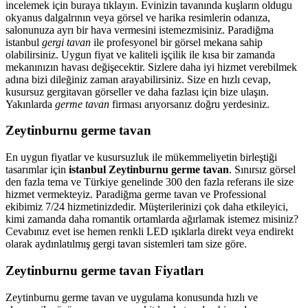
incelemek için buraya tıklayın. Evinizin tavanında kuşların oldugu
okyanus dalgalrının veya görsel ve harika resimlerin odanıza,
salonunuza ayrı bir hava vermesini istemezmisiniz. Paradiğma
istanbul
gergi tavan
ile profesyonel bir görsel mekana sahip
olabilirsiniz. Uygun fiyat ve kaliteli işçilik ile kısa bir zamanda
mekanınızın havası değişecektir. Sizlere daha iyi hizmet verebilmek
adına bizi dileğiniz zaman arayabilirsiniz. Size en hızlı cevap,
kusursuz gergitavan görseller ve daha fazlası için bize ulaşın.
Yakınlarda
germe tavan
firması arıyorsanız doğru yerdesiniz.
Zeytinburnu germe tavan
En uygun fiyatlar ve kusursuzluk ile mükemmeliyetin birleştiği
tasarımlar için
istanbul Zeytinburnu germe tavan
. Sınırsız görsel
den fazla tema ve Türkiye genelinde 300 den fazla referans ile size
hizmet vermekteyiz. Paradiğma
germe tavan
ve Professional
ekibimiz 7/24 hizmetinizdedir. Müşterilerinizi çok daha etkileyici,
kimi zamanda daha romantik ortamlarda ağırlamak istemez misiniz?
Cevabınız evet ise hemen renkli LED ışıklarla direkt veya endirekt
olarak aydınlatılmış gergi tavan sistemleri tam size göre.
Zeytinburnu germe tavan Fiyatları
Zeytinburnu germe tavan ve uygulama konusunda hızlı ve