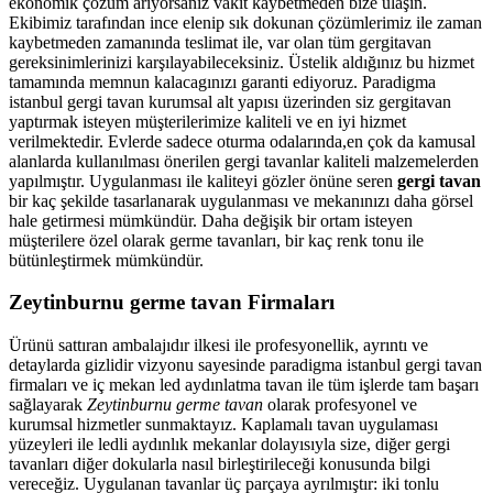
ekonomik çözüm arıyorsanız vakit kaybetmeden bize ulaşın.
Ekibimiz tarafından ince elenip sık dokunan çözümlerimiz ile zaman
kaybetmeden zamanında teslimat ile, var olan tüm gergitavan
gereksinimlerinizi karşılayabileceksiniz. Üstelik aldığınız bu hizmet
tamamında memnun kalacagınızı garanti ediyoruz. Paradigma
istanbul
gergi tavan
kurumsal alt yapısı üzerinden siz gergitavan
yaptırmak isteyen müşterilerimize kaliteli ve en iyi hizmet
verilmektedir. Evlerde sadece oturma odalarında,en çok da kamusal
alanlarda kullanılması önerilen gergi tavanlar kaliteli malzemelerden
yapılmıştır. Uygulanması ile kaliteyi gözler önüne seren
gergi tavan
bir kaç şekilde tasarlanarak uygulanması ve mekanınızı daha görsel
hale getirmesi mümkündür. Daha değişik bir ortam isteyen
müşterilere özel olarak germe tavanları, bir kaç renk tonu ile
bütünleştirmek mümkündür.
Zeytinburnu germe tavan Firmaları
Ürünü sattıran ambalajıdır ilkesi ile profesyonellik, ayrıntı ve
detaylarda gizlidir vizyonu sayesinde paradigma istanbul gergi tavan
firmaları ve iç mekan led aydınlatma tavan ile tüm işlerde tam başarı
sağlayarak
Zeytinburnu germe tavan
olarak profesyonel ve
kurumsal hizmetler sunmaktayız. Kaplamalı tavan uygulaması
yüzeyleri ile ledli aydınlık mekanlar dolayısıyla size, diğer gergi
tavanları diğer dokularla nasıl birleştirileceği konusunda bilgi
vereceğiz. Uygulanan tavanlar üç parçaya ayrılmıştır: iki tonlu