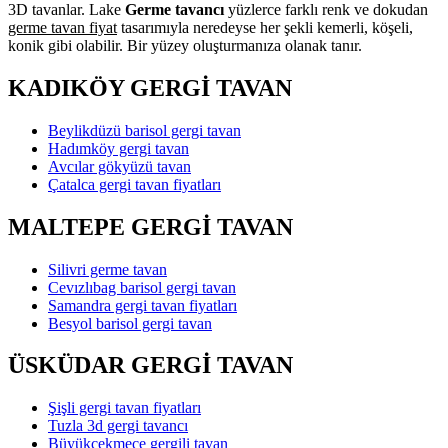
3D tavanlar. Lake
Germe tavancı
yüzlerce farklı renk ve dokudan
germe tavan fiyat
tasarımıyla neredeyse her şekli kemerli, köşeli,
konik gibi olabilir. Bir yüzey oluşturmanıza olanak tanır.
KADIKÖY GERGİ TAVAN
Beylikdüzü barisol gergi tavan
Hadımköy gergi tavan
Avcılar gökyüzü tavan
Çatalca gergi tavan fiyatları
MALTEPE GERGİ TAVAN
Silivri germe tavan
Cevızlıbag barisol gergi tavan
Samandra gergi tavan fiyatları
Besyol barisol gergi tavan
ÜSKÜDAR GERGİ TAVAN
Şişli gergi tavan fiyatları
Tuzla 3d gergi tavancı
Büyükçekmece gergili tavan