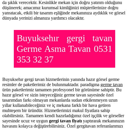
da şıklık verecektir. Kesinlikle mekan için doğru yatırım olduğunu
düşünerek; amacımız kurumsal kimliğinizi müşterilerinize doğru
yansıtacak, etkili bir tasarım eşliğinde mekanınıza aydıklık ve görsel
dünyada yerinizi almanıza yardımcı olacaktır.
Buyuksehır gergi tavan
Germe Asma Tavan 0531
353 32 37
Buyuksehır gergi tavan hizmetlerinin yanında hazır görsel germe
resimler de paketlerimiz de bulunmaktadır. paradigma
germe tavan
ürün paketlerimiz tamamen profesyonel bir görünüme sahiptir. Bu
hazır görsel ve sizin isteyeceğiniz germe tavan sayesinde özel
tasarımdan farkı olmayan mekanlarda sudan etkilenmeyen uzun
yıllar kullanabileceğiniz ve iç mekana farklı bir hava getiren
muhteşem bir üründür. Hizmetlerimizi makul fiyatlara sahip
olabilirsiniz. Tamamen kendi hazırladığımız özel işçilik ve görseller
sayesinde ucuz ve uygun
gergi tavan fiyatı
yaptırarak mekanınızın
havasını kolayca değiştirebilirsiniz. Özel gergitavan referanlarımızı