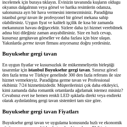
incelemek için buraya tıklayın. Evinizin tavanında kuşların oldugu
okyanus dalgalrının veya görsel ve harika resimlerin odanıza,
salonunuza ayrı bir hava vermesini istemezmisiniz. Paradiğma
istanbul
gergi tavan
ile profesyonel bir görsel mekana sahip
olabilirsiniz. Uygun fiyat ve kaliteli işçilik ile kısa bir zamanda
mekanınızın havası değişecektir. Sizlere daha iyi hizmet verebilmek
adına bizi dileğiniz zaman arayabilirsiniz. Size en hızlı cevap,
kusursuz gergitavan görseller ve daha fazlası için bize ulaşın.
Yakınlarda
germe tavan
firması arıyorsanız doğru yerdesiniz.
Buyuksehır gergi tavan
En uygun fiyatlar ve kusursuzluk ile mükemmeliyetin birleştiği
tasarımlar için
istanbul Buyuksehır gergi tavan
. Sınırsız görsel
den fazla tema ve Türkiye genelinde 300 den fazla referans ile size
hizmet vermekteyiz. Paradiğma
germe tavan
ve Professional
ekibimiz 7/24 hizmetinizdedir. Müşterilerinizi çok daha etkileyici,
kimi zamanda daha romantik ortamlarda ağırlamak istemez misiniz?
Cevabınız evet ise hemen renkli LED ışıklarla direkt veya endirekt
olarak aydınlatılmış gergi tavan sistemleri tam size göre.
Buyuksehır gergi tavan Fiyatları
Buyuksehır gergi tavan ve uygulama konusunda hızlı ve ekonomik