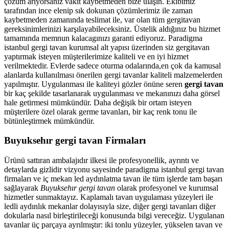
çözüm arıyorsanız vakit kaybetmeden bize ulaşın. Ekibimiz
tarafından ince elenip sık dokunan çözümlerimiz ile zaman
kaybetmeden zamanında teslimat ile, var olan tüm gergitavan
gereksinimlerinizi karşılayabileceksiniz. Üstelik aldığınız bu hizmet
tamamında memnun kalacagınızı garanti ediyoruz. Paradigma
istanbul
gergi tavan
kurumsal alt yapısı üzerinden siz gergitavan
yaptırmak isteyen müşterilerimize kaliteli ve en iyi hizmet
verilmektedir. Evlerde sadece oturma odalarında,en çok da kamusal
alanlarda kullanılması önerilen gergi tavanlar kaliteli malzemelerden
yapılmıştır. Uygulanması ile kaliteyi gözler önüne seren
gergi tavan
bir kaç şekilde tasarlanarak uygulanması ve mekanınızı daha görsel
hale getirmesi mümkündür. Daha değişik bir ortam isteyen
müşterilere özel olarak germe tavanları, bir kaç renk tonu ile
bütünleştirmek mümkündür.
Buyuksehır gergi tavan Firmaları
Ürünü sattıran ambalajıdır ilkesi ile profesyonellik, ayrıntı ve
detaylarda gizlidir vizyonu sayesinde paradigma istanbul gergi tavan
firmaları ve iç mekan led aydınlatma tavan ile tüm işlerde tam başarı
sağlayarak
Buyuksehır gergi tavan
olarak profesyonel ve kurumsal
hizmetler sunmaktayız. Kaplamalı tavan uygulaması yüzeyleri ile
ledli aydınlık mekanlar dolayısıyla size, diğer gergi tavanları diğer
dokularla nasıl birleştirileceği konusunda bilgi vereceğiz. Uygulanan
tavanlar üç parçaya ayrılmıştır: iki tonlu yüzeyler, yükselen tavan ve