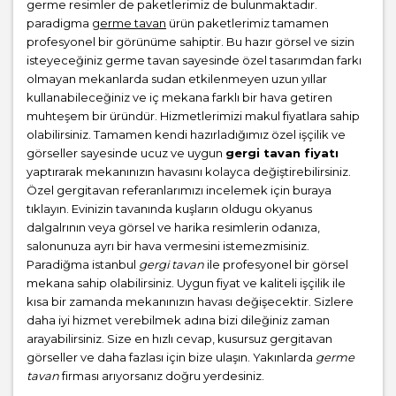
germe resimler de paketlerimiz de bulunmaktadır.
paradigma
germe tavan
ürün paketlerimiz tamamen
profesyonel bir görünüme sahiptir. Bu hazır görsel ve sizin
isteyeceğiniz germe tavan sayesinde özel tasarımdan farkı
olmayan mekanlarda sudan etkilenmeyen uzun yıllar
kullanabileceğiniz ve iç mekana farklı bir hava getiren
muhteşem bir üründür. Hizmetlerimizi makul fiyatlara sahip
olabilirsiniz. Tamamen kendi hazırladığımız özel işçilik ve
görseller sayesinde ucuz ve uygun
gergi tavan fiyatı
yaptırarak mekanınızın havasını kolayca değiştirebilirsiniz.
Özel gergitavan referanlarımızı incelemek için buraya
tıklayın. Evinizin tavanında kuşların oldugu okyanus
dalgalrının veya görsel ve harika resimlerin odanıza,
salonunuza ayrı bir hava vermesini istemezmisiniz.
Paradiğma istanbul
gergi tavan
ile profesyonel bir görsel
mekana sahip olabilirsiniz. Uygun fiyat ve kaliteli işçilik ile
kısa bir zamanda mekanınızın havası değişecektir. Sizlere
daha iyi hizmet verebilmek adına bizi dileğiniz zaman
arayabilirsiniz. Size en hızlı cevap, kusursuz gergitavan
görseller ve daha fazlası için bize ulaşın. Yakınlarda
germe
tavan
firması arıyorsanız doğru yerdesiniz.