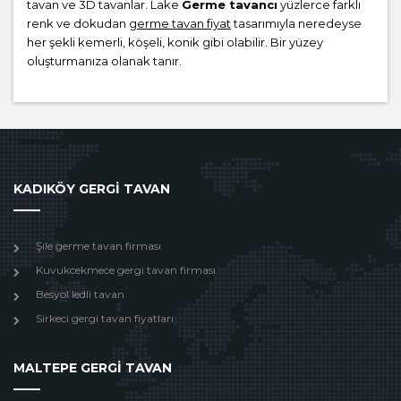
tavan ve 3D tavanlar. Lake
Germe tavancı
yüzlerce farklı
renk ve dokudan
germe tavan fiyat
tasarımıyla neredeyse
her şekli kemerli, köşeli, konik gibi olabilir. Bir yüzey
oluşturmanıza olanak tanır.
KADIKÖY GERGİ TAVAN
Şile germe tavan firması
Kuvukcekmece gergi tavan firması
Besyol ledli tavan
Sirkeci gergi tavan fiyatları
MALTEPE GERGİ TAVAN