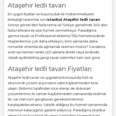
Ataşehir ledli tavan
En uygun fiyatlar ve kusursuzluk ile mükemmeliyetin
birleştiği tasarımlar için
istanbul Ataşehir ledli tavan
.
Sınırsız görsel den fazla tema ve Türkiye genelinde 300 den
fazla referans ile size hizmet vermekteyiz. Paradiğma
germe tavan
ve Professional ekibimiz 7/24 hizmetinizdedir.
Müşterilerinizi çok daha etkileyici, kimi zamanda daha
romantik ortamlarda ağırlamak istemez misiniz? Cevabınız
evet ise hemen renkli LED ışıklarla direkt veya endirekt
olarak aydınlatılmış gergi tavan sistemleri tam size göre.
Ataşehir ledli tavan Fiyatları
Ataşehir ledli tavan ve uygulama konusunda hızlı ve
ekonomik çözüm arıyorsanız vakit kaybetmeden bize
ulaşın. Ekibimiz tarafından ince elenip sık dokunan
çözümlerimiz ile zaman kaybetmeden zamanında teslimat
ile, var olan tüm gergitavan gereksinimlerinizi
karşılayabileceksiniz. Üstelik aldığınız bu hizmet tamamında
memnun kalacagınızı garanti ediyoruz. Paradigma istanbul
gergi tavan
kurumsal alt yapısı üzerinden siz gergitavan