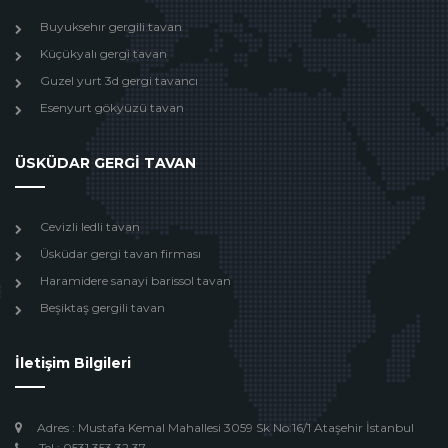
Buyuksehır gergili tavan
Küçükyalı gergi tavan
Guzel yurt 3d gergi tavancı
Esenyurt gökyüzü tavan
ÜSKÜDAR GERGİ TAVAN
Cevizli ledli tavan
Üsküdar gergi tavan firması
Haramidere sanayi barissol tavan
Beşiktaş gergili tavan
İletişim Bilgileri
Adres : Mustafa Kemal Mahallesi 3059 Sk No:16/1 Ataşehir İstanbul
Tel : 0531 353 32 37