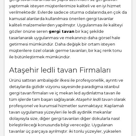
yaptırmak isteyen müşterilerimize kaliteli ve en iyi hizmet
verilmektedir. Evlerde sadece oturma odalarında,en çok da
kamusal alanlarda kullanılması önerilen gergi tavanlar
kaliteli malzemelerden yapılmıştır. Uygulanması ile kaliteyi
gözler önüne seren
gergi tavan
bir kaç şekilde
tasarlanarak uygulanması ve mekanınızı daha görsel hale
getirmesi mümkündür. Daha değişik bir ortam isteyen
müşterilere özel olarak germe tavanları, bir kaç renk tonu
ile bütünleştirmek mümkündür.
Ataşehir ledli tavan Firmaları
Ürünü sattıran ambalajıdır ilkesi ile profesyonellik, ayrıntı ve
detaylarda gizlidir vizyonu sayesinde paradigma istanbul
gergi tavan firmaları ve iç mekan led aydınlatma tavan ile
tüm işlerde tam başarı sağlayarak
Ataşehir ledli tavan
olarak
profesyonel ve kurumsal hizmetler sunmaktayız. Kaplamalı
tavan uygulaması yüzeyleri ile ledli aydınlık mekanlar
dolayısıyla size, diğer gergi tavanları diğer dokularla nasıl
birleştirileceği konusunda bilgi vereceğiz. Uygulanan
tavanlar üç parçaya ayrılmıştır: iki tonlu yüzeyler, yükselen